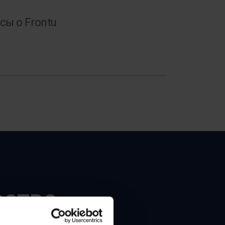
ощущений.
сы о Frontu
Максимальный
Забронируйте
ИИ
демонстрацию
ество