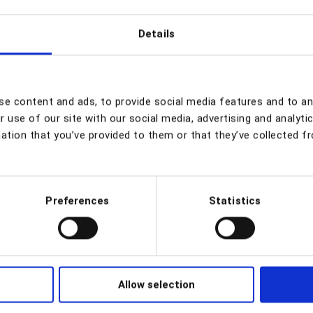
вашей команды
Details
к 10 000+ лидерам FSM. Подпишитесь на наш ежемесячн
руководством экспертов. Мы находим и сообщаем о конкр
 успеха и игровых руководствах, которые работают прям
e content and ads, to provide social media features and to an
 use of our site with our social media, advertising and analyt
Подписат
ation that you’ve provided to them or that they’ve collected f
Preferences
Statistics
Allow selection
Компания
Ресурсы
Отра