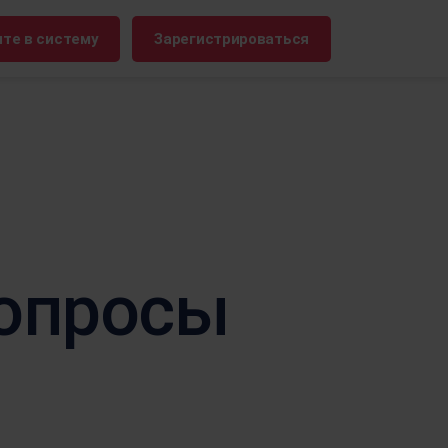
те в систему
Зарегистрироваться
ое имя:
.frontu.com
вопросы
Макс ИИ здесь
От переформулирования
сложных задач до ответа на
вопрос "Почему это было
отложено?" - искусственный
интеллект Max AI поможет
вашей команде действовать
быстрее и не терять остроты