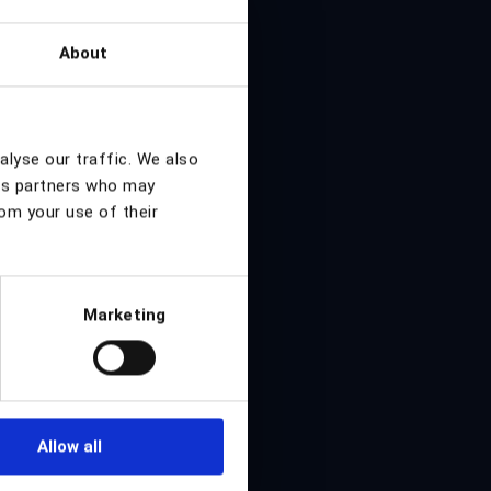
About
ый информационный
етных примерах,
о сейчас.
alyse our traffic. We also
ics partners who may
ься
rom your use of their
Marketing
Allow all
сли