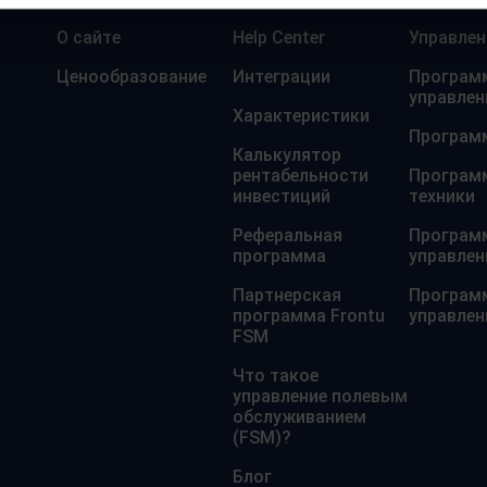
О сайте
Help Center
Управлен
Ценообразование
Интеграции
Программ
управлен
Характеристики
Программ
Калькулятор
рентабельности
Программ
инвестиций
техники
Реферальная
Программ
программа
управле
Партнерская
Программ
программа Frontu
управлен
FSM
Что такое
управление полевым
обслуживанием
(FSM)?
Блог