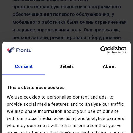
предшествовавшую появлению программного
обеспечения для полевого обслуживания, у
мобильного работника была очень ограниченная
и заранее определенная роль. Они приезжали,
решали задачи, ремонтировали оборудование,
оказывали поддержку клиентам на месте и
занимались техническими аспектами работы.
Если Вы посмотрите на вещи со стратегической
Consent
Details
About
точки зрения, то помощь сотрудникам полевых
служб в освоении более разнообразных ролей
может значительно ускорить достижение
This website uses cookies
результатов и успеха. Выездные работники
We use cookies to personalise content and ads, to
могут собирать счета и отзывы на месте, а также
provide social media features and to analyse our traffic.
предлагать клиенту дополнительные услуги. Они
We also share information about your use of our site
могут стать послами бренда и представителями
with our social media, advertising and analytics partners
по развитию бизнеса, что даст Вашей
who may combine it with other information that you’ve
организации по обслуживанию на местах
provided to them or that they’ve collected from your use