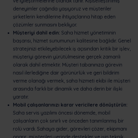
ve iyileştirmelerine olanak tanır. Kişiselleştirilmiş
deneyimler çağında yaşıyoruz ve müşteriler
şirketlerin kendilerine ihtiyaçlarına hitap eden
çözümler sunmasını bekliyor.
Müşteriyi dahil edin:
Saha hizmet yönetiminin
başarısı, hizmet sunumunun kalitesine bağlıdır. Genel
stratejinizi etkileyebilecek iş açısından kritik bir işlev,
müşteriyi görevin yürütülmesine gerçek zamanlı
olarak dahil etmektir. Müşteri tabanınıza görevin
nasıl ilerlediğine dair görünürlük ve geri bildirim
verme olanağı vermek, saha hizmeti ekibi ile müşteri
arasında farklı bir dinamik ve daha derin bir ilişki
yaratır.
Mobil çalışanlarınızı karar vericilere dönüştürün:
Saha servis yazılımı öncesi dönemde, mobil
çalışanların çok sınırlı ve önceden tanımlanmış bir
rolü vardı. Sahaya gider, görevleri çözer, ekipmanı
onarır, müşterileri yerinde destekler ve işin teknik