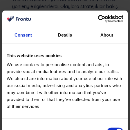
yönleriyle ilgilenirlerdi. Olaylara stratejik bir bakış
açısıyla bakarsanız, saha hizmeti çalışanlarının daha
çeşitli roller geliştirmelerine yardımcı olmak sonuçları
ve başarıyı büyük ölçüde hızlandırabilir. Saha
Consent
Details
About
çalışanları yerinde fatura ve geri bildirim toplayabilir
ve müşteriye hizmet satabilir. Marka elçileri ve iş
geliştirme temsilcileri haline gelebilir ve saha hizmeti
This website uses cookies
kuruluşunuza rekabette anında avantaj
We use cookies to personalise content and ads, to
sağlayabilirler.
provide social media features and to analyse our traffic.
We also share information about your use of our site with
Saha Hizmet Yönetimi
our social media, advertising and analytics partners who
Stratejisinin Kullanılmayan
may combine it with other information that you’ve
Potansiyeli
provided to them or that they’ve collected from your use
of their services.
FSM stratejisinin henüz ilk günlerindeyiz. Alan hala
yoruma açık ve FSM yazılımını stratejik bir araç olarak
Consent
kullanmayı başaracak şirketler hızla zirveye çıkacak