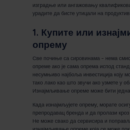
изградње или ангажовању квалификован
урадите да бисте утицали на продуктив
1. Купите или изнај
опрему
Све почиње са сировинама – нема смис
опреме ако је сама опрема испод станд
несумњиво најбоља инвестиција коју мож
тако лако као што звучи ако узмете у о
Изнајмљивање опреме може бити једнак
Када изнајмљујете опрему, морате оси
препродавац бренда и да пролази кроз
Не може свако да сервисира и поправ
изнајмљивање опреме која се може по