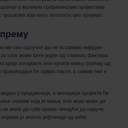
квалитет у великим грађевинским пројектима
трошкова који могу потопити цео пројекат.
опрему
ли ми смо одлучни да не оставимо ниједан
за скок може бити један од главних фактора
на крају изнајмите или купите мању опрему од
па производње ће одмах пасти, а самим тим и
модел у продавници, а менаџери пројекта ће
ање опреме која је мања, али ипак може да
да не желе да губе време чекајући да наруче
опрема је знатно јефтинија од веће.