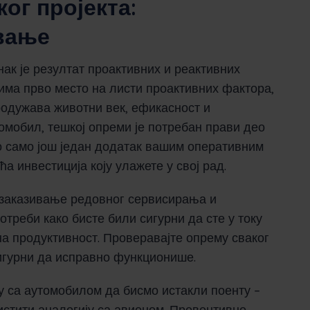
ог пројекта:
вање
ак је резултат проактивних и реактивних
има прво место на листи проактивних фактора,
родужава животни век, ефикасност и
омобил, тешкој опреми је потребан прави део
о само још један додатак вашим оперативним
а инвестиција коју улажете у свој рад.
заказивање редовног сервисирања и
треби како бисте били сигурни да сте у току
на продуктивност. Проверавајте опрему сваког
сигурни да исправно функционише.
у са аутомобилом да бисмо истакли поенту –
истити аналогију са авионом. Превентивно