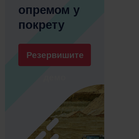
опремом у
покрету
Резервишите
демо