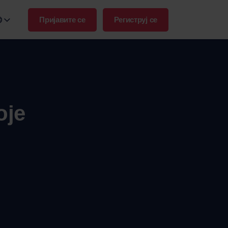
Пријавите се
Региструј се
n name:
.frontu.com
оје
Max AI је стигао
Од преформулисања неуредних
задатака до одговора на „зашто је
ово каснило?”, Max AI помаже
твом тиму да делује брже и
остане фокусиран.
Максимална
Резервишите