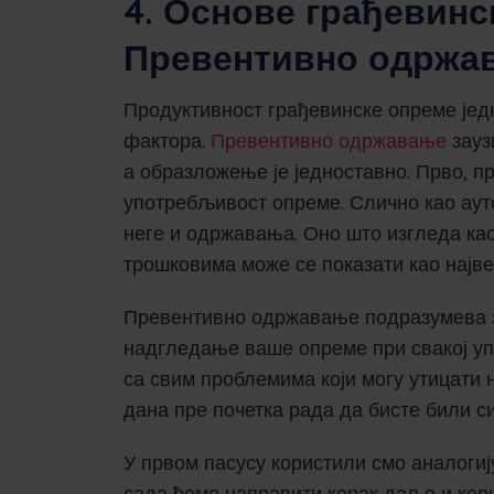
4. Основе грађевинск
Превентивно одржа
Продуктивност грађевинске опреме једн
фактора.
Превентивно одржавање
зауз
а образложење је једноставно. Прво, п
употребљивост опреме. Слично као аут
неге и одржавања. Оно што изгледа ка
трошковима може се показати као највећ
Превентивно одржавање подразумева 
надгледање ваше опреме при свакој упо
са свим проблемима који могу утицати 
дана пре почетка рада да бисте били 
У првом пасусу користили смо аналогиј
сада ћемо направити корак даље и кор