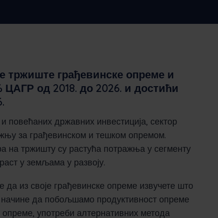
Nederlands
Norsk bokmål
српски
Slovenščina
Svenska
Türkçe
е тржиште грађевинске опреме и
 ЦАГР од 2018. до 2026. и достићи
.
 и повећаних државних инвестиција, сектор
ажњу за грађевинском и тешком опремом.
ра на тржишту су растућа потражња у сегменту
раст у земљама у развоју.
је да из своје грађевинске опреме извучете што
и начине да побољшамо продуктивност опреме
 опреме, употреби алтернативних метода