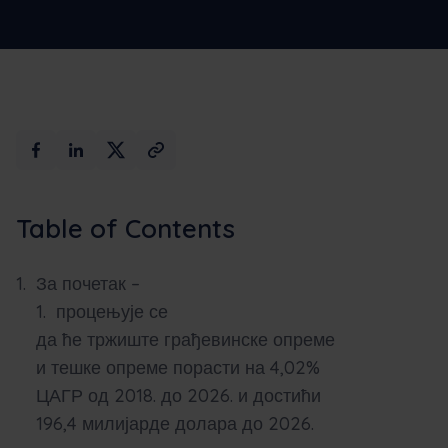
вештачка
демо
интелигенција
Table of Contents
За почетак –
процењује се
да ће тржиште грађевинске опреме
и тешке опреме порасти на 4,02%
ЦАГР од 2018. до 2026. и достићи
196,4 милијарде долара до 2026.