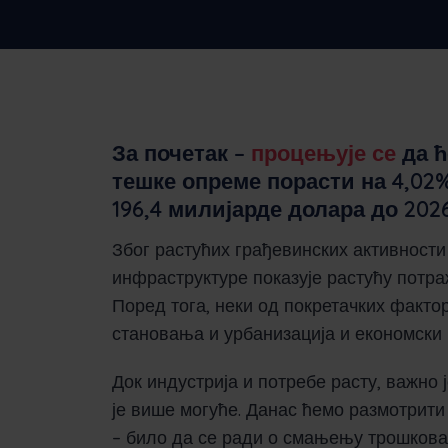
компанијама
За почетак –
процењује се
да ћ
тешке опреме порасти на 4,02%
196,4 милијарде долара до 2026
Због растућих грађевинских активности
инфраструктуре показује растућу потр
Поред тога, неки од покретачких факто
становања и урбанизација и економски 
Док индустрија и потребе расту, важно 
је више могуће. Данас ћемо размотрит
– било да се ради о смањењу трошкова