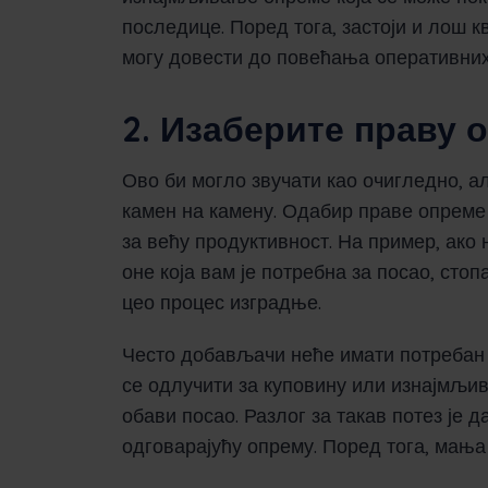
последице. Поред тога, застоји и лош 
могу довести до повећања оперативних 
2. Изаберите праву 
Ово би могло звучати као очигледно, а
камен на камену. Одабир праве опреме 
за већу продуктивност. На пример, ако 
оне која вам је потребна за посао, сто
цео процес изградње.
Често добављачи неће имати потребан 
се одлучити за куповину или изнајмљив
обави посао. Разлог за такав потез је 
одговарајућу опрему. Поред тога, мања 