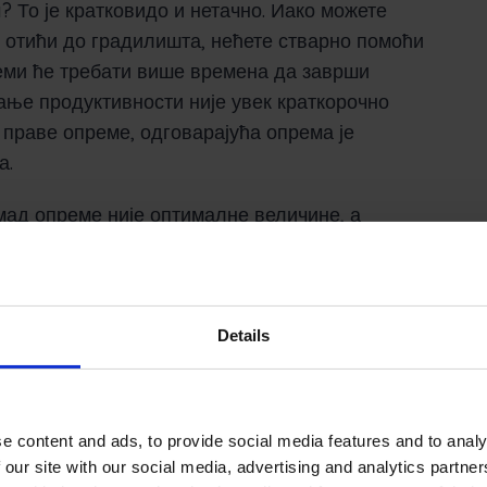
 То је кратковидо и нетачно. Иако можете
 отићи до градилишта, нећете стварно помоћи
реми ће требати више времена да заврши
ање продуктивности није увек краткорочно
праве опреме, одговарајућа опрема је
а.
омад опреме није оптималне величине, а
 Иста логика важи чак и ако поседујете
ао осигураћете квалитетнији рад и повећати
Details
рања: рај
радње
e content and ads, to provide social media features and to analy
 our site with our social media, advertising and analytics partn
 руку под руку са ефикасношћу планирања.