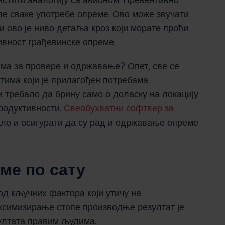
ле сваке употребе опреме. Ово може звучати
и ово је ниво детаља кроз који морате проћи
ивност грађевинске опреме.
вима за провере и одржавање? Опет, све се
тима који је прилагођен потребама
и требало да брину само о доласку на локацију
продуктивности.
Свеобухватни софтвер за
ло и осигурати да су рад и одржавање опреме
еме по сату
д кључних фактора који утичу на
ксимизирање стопе производње резултат је
лтата правим људима.