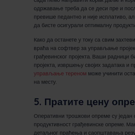
одржавање треба да се деси пре и пос
превише педантно и није исплативо, ал
да бисте осигурали оптималну продукт
Како да останете у току са свим захте
враћа на софтвер за управљање пројек
грађевинског пројекта. Ваши радници б
пројекта, извршењу својих задатака и 
управљање тереном
може учинити оста
на месту.
5. Пратите цену опр
Оперативни трошкови опреме су један о
продуктивност грађевинске опреме. Ма
детаљног праћења и саопштавања резу