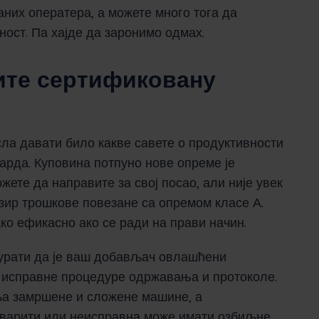
их оператера, а можете много тога да
ност. Па хајде да заронимо одмах.
мите сертификовану
ла давати било какве савете о продуктивности
арда. Куповина потпуно нове опреме је
ете да направите за свој посао, али није увек
бзир трошкове повезане са опремом класе А.
о ефикасно ако се ради на прави начин.
гурати да је ваш добављач овлашћени
 исправне процедуре одржавања и протоколе.
ља замршене и сложене машине, а
кварити или неисправна може имати озбиљне