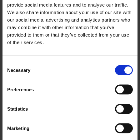
Ausrüstung ihren Anteil an Pflege und Wartung. Was wie
provide social media features and to analyse our traffic.
ein zusätzlicher Posten bei den Betriebskosten aussieht,
We also share information about your use of our site with
kann sich als die größte Investition erweisen, die Sie für
our social media, advertising and analytics partners who
Ihren Betrieb tätigen.
may combine it with other information that you’ve
provided to them or that they’ve collected from your use
Vorbeugende Wartung bedeutet, dass Sie regelmäßige
of their services.
Wartungsarbeiten einplanen und Ihre Geräte bei jedem
Einsatz überwachen, um sicherzustellen, dass Sie alle
Probleme, die die Produktivität beeinträchtigen
Consent
Necessary
Selection
könnten, im Griff haben. Überprüfen Sie die Ausrüstung
jeden Tag vor Arbeitsbeginn, um sicherzustellen, dass
sie ordnungsgemäß funktioniert.
Preferences
Im ersten Absatz haben wir die Analogie zum Auto
Statistics
verwendet, um einen Punkt zu machen – jetzt gehen wir
einen Schritt weiter und verwenden eine Analogie zum
Flugzeug. Vorbeugende Wartung muss vor und nach
Marketing
jeder Nutzung der Ausrüstung stattfinden. Das mag zu