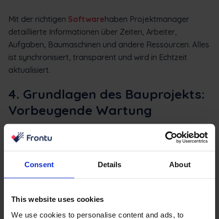
Mit der richtigen
Software
haben Projektmanager
detaillierte Informationen über Zeiten, Arbeiter,
Aufgaben, Baumaschinen und andere Ressourcen. Alles
ist synchronisiert, transparent und wird in Echtzeit
aktualisiert.
4. Grundlagen des Bauprojekts:
Vorbeugende Wartung
Die Produktivität von Baumaschinen ist zu gleichen
Teilen das Ergebnis von proaktiven und reaktiven
Faktoren. Die
vorbeugende Wartung
steht auf der Liste
Consent
Details
About
der proaktiven Faktoren an erster Stelle, und die
Begründung dafür ist einfach. Erstens verlängert sie die
Lebensdauer, Effizienz und Nutzbarkeit der Ausrüstung.
This website uses cookies
Ähnlich wie ein Auto braucht auch eine schwere
We use cookies to personalise content and ads, to