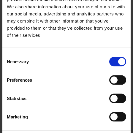
Едновременно с това централната база данни
We also share information about your use of our site with
показва наличните инструменти.
our social media, advertising and analytics partners who
След това следната работна поръчка се изпраща
may combine it with other information that you’ve
на наличните служители, за да изберат
provided to them or that they’ve collected from your use
предварително наличните превозни средства и
of their services.
инструменти.
По време на целия процес се извлича, съхранява и
Consent
анализира информация за потреблението на
Necessary
Selection
енергия/гориво, производителността, първото
фиксиране и всички други показатели.
Preferences
Информацията се предава на съответните отдели
(напр. счетоводство).
Тъй като всичко е автоматизирано, не е
Statistics
необходимо работниците да правят каквото и да
било ръчно.
Marketing
Всичко е достъпно само с едно натискане на бутон.
Имате възможност да посетите клиент? Щракнете