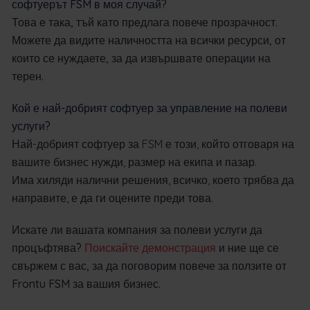
софтуерът FSM в моя случай?
Това е така, тъй като предлага повече прозрачност.
Можете да видите наличността на всички ресурси, от
които се нуждаете, за да извършвате операции на
терен.
Кой е най-добрият софтуер за управление на полеви
услуги?
Най-добрият софтуер за FSM
е този, който отговаря на
вашите бизнес нужди, размер на екипа и пазар.
Има хиляди налични решения, всичко, което трябва да
направите, е да ги оцените преди това.
Искате ли вашата компания за полеви услуги да
процъфтява?
Поискайте демонстрация
и ние ще се
свържем с вас, за да поговорим повече за ползите от
Frontu FSM за вашия бизнес.