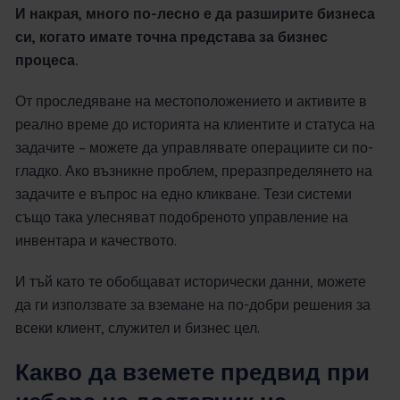
И накрая, много по-лесно е да разширите бизнеса
си, когато имате точна представа за бизнес
процеса.
От проследяване на местоположението и активите в
реално време до историята на клиентите и статуса на
задачите – можете да управлявате операциите си по-
гладко. Ако възникне проблем, преразпределянето на
задачите е въпрос на едно кликване. Тези системи
също така улесняват подобреното управление на
инвентара и качеството.
И тъй като те обобщават исторически данни, можете
да ги използвате за вземане на по-добри решения за
всеки клиент, служител и бизнес цел.
Какво да вземете предвид при