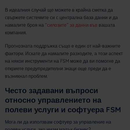
В идеалния случай ще можете в крайна сметка да
свържете системите си с централна база данни и да
намалите броя на
“силозите” за данни във
вашата
компания.
Прогнозната поддръжка също е един от най-важните
фактори. Искате да намалите разходите, а този аспект
на някои инструменти на FSM може да ви помогне да
откриете предупредителни знаци още преди да е
възникнал проблем.
Често задавани въпроси
относно управлението на
полеви услуги и софтуера FSM
Мога ли да използвам софтуер за управление на
полеви услуги, ако имам малък бизнес?