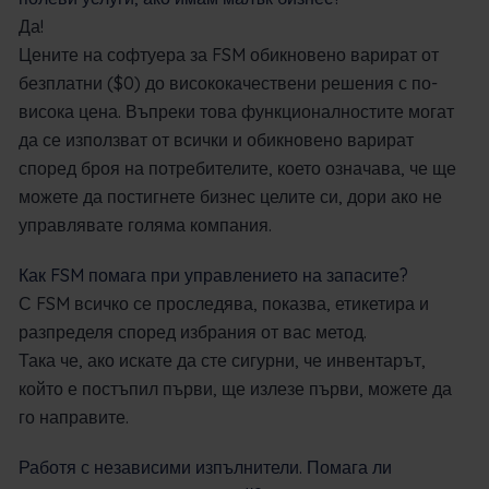
Да!
Цените на софтуера за FSM обикновено варират от
безплатни ($0) до висококачествени решения с по-
висока цена.
Въпреки това функционалностите могат
да се използват от всички и обикновено варират
според броя на потребителите, което означава, че ще
можете да постигнете бизнес целите си, дори ако не
управлявате голяма компания.
Как FSM помага при управлението на запасите?
С FSM всичко се проследява, показва, етикетира и
разпределя според избрания от вас метод.
Така че, ако искате да сте сигурни, че инвентарът,
който е постъпил първи, ще излезе първи, можете да
го направите.
Работя с независими изпълнители. Помага ли