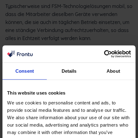
Typischerweise sind FSM-Technologielösungen mobil, so
dass die Mitarbeiter dieselben Geräte verwenden
können, die sie auch im täglichen Betrieb einsetzen, um
eine ständige Verbindung aufrechtzuerhalten, so dass
alles in Echtzeit verfolgt werden kann.
Wenn Sie z.B. Geschäftsführer oder Inhaber einer
Klempnerfirma mit einigen Lieferwagen und Mitarbeitern
sind, würde eine FSM Tech-Lösung folgendermaßen
Consent
Details
About
funktionieren:
Das System würde die Mitarbeiter über einen neuen
This website uses cookies
Arbeitsauftrag informieren und ihnen alle
We use cookies to personalise content and ads, to
Informationen und die Kundenhistorie zur Verfügung
provide social media features and to analyse our traffic.
stellen.
We also share information about your use of our site with
Dann wird überwacht, welche Mitarbeiter welche
our social media, advertising and analytics partners who
Transporter und Werkzeuge mitgenommen haben.
may combine it with other information that you’ve