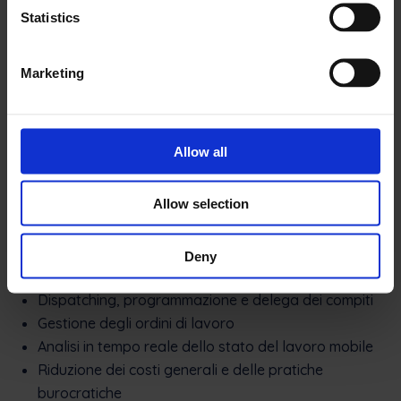
consumo di energia/carburante, alla produttività,
Statistics
alla prima correzione e a tutte le altre metriche.
Le informazioni vengono trasmesse ai reparti
competenti (ad esempio, la contabilità).
Marketing
Poiché tutto è automatizzato, non c’è bisogno che i
lavoratori facciano qualcosa manualmente.
Tutto è disponibile con un semplice clic. Sei
Allow all
disponibile a visitare un cliente? Clicca su “sì”.
Lavoro completato? Clicca su “finito”.
Allow selection
Le soluzioni software FSM sono disponibili in tutte le
forme e dimensioni e in genere forniscono le seguenti
Deny
funzionalità:
Dispatching, programmazione e delega dei compiti
Gestione degli ordini di lavoro
Analisi in tempo reale dello stato del lavoro mobile
Riduzione dei costi generali e delle pratiche
burocratiche