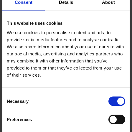
Consent
Details
About
Ad esempio, se sei il manager o il proprietario di
un’azienda di idraulica con alcuni furgoni e dipendenti,
ecco come funzionerebbe una soluzione tecnologica
This website uses cookies
FSM:
We use cookies to personalise content and ads, to
provide social media features and to analyse our traffic.
Il sistema avvisava i dipendenti di un nuovo ordine di
We also share information about your use of our site with
lavoro e forniva loro tutte le informazioni e lo storico
our social media, advertising and analytics partners who
dei clienti.
may combine it with other information that you’ve
Poi controlla quali dipendenti hanno preso quali
provided to them or that they’ve collected from your use
furgoni e quali strumenti.
of their services.
Contemporaneamente, il database centrale mostra
gli strumenti disponibili.
Il seguente ordine di lavoro viene quindi inviato ai
Consent
Necessary
dipendenti disponibili per preselezionare i veicoli e gli
Selection
strumenti disponibili.
Durante l’intero processo, vengono recuperate,
Preferences
archiviate e analizzate le informazioni relative al