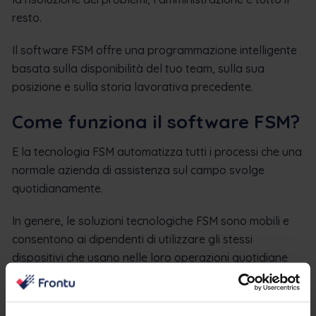
resto.
Il software FSM offre una programmazione intelligente
basata sulla disponibilità del tuo team, sulla sua
posizione e sulla storia lavorativa precedente.
Come funziona il software FSM?
E la tecnologia FSM automatizza tutti i processi che una
normale azienda di assistenza sul campo svolge
quotidianamente.
In genere, le soluzioni tecnologiche FSM sono mobili e
consentono ai dipendenti di utilizzare gli stessi
dispositivi che usano nelle loro operazioni quotidiane
per mantenere una connessione costante, in modo che
tutto possa essere monitorato in tempo reale.