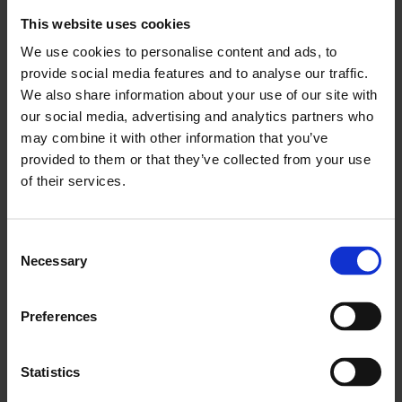
clientului.
This website uses cookies
Apoi monitorizează ce angajați au luat ce camionetă
și ce unelte.
We use cookies to personalise content and ads, to
provide social media features and to analyse our traffic.
În același timp, baza de date centrală afișează
We also share information about your use of our site with
instrumentele disponibile.
our social media, advertising and analytics partners who
Următorul ordin de lucru este apoi trimis angajaților
may combine it with other information that you’ve
disponibili pentru a preselecta vehiculele și uneltele
provided to them or that they’ve collected from your use
disponibile.
of their services.
Pe parcursul întregului proces, informațiile privind
consumul de energie/combustibil, productivitatea,
prima reparație și toate celelalte măsurători sunt
Consent
Necessary
preluate, stocate și analizate.
Selection
Informațiile sunt transmise departamentelor
relevante (de exemplu, contabilitatea).
Preferences
Deoarece totul este automatizat, nu este nevoie ca
lucrătorii să facă nimic manual.
Statistics
Totul este disponibil prin simpla apăsare a unui