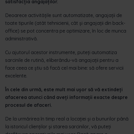
satisfacția angajaților.
Deoarece activitățile sunt automatizate, angajații de
toate tipurile (atât tehnicienii, cât și angajații din back-
office) se pot concentra pe optimizare, în loc de munca
administrativă.
Cu ajutorul acestor instrumente, puteți automatiza
sarcinile de rutină, eliberându-vă angajații pentru a
face ceea ce știu să facă cel mai bine: să ofere servicii
excelente.
În cele din urmă, este mult mai ușor să vă extindeți
afacerea atunci când aveți informații exacte despre
procesul de afaceri.
De la urmărirea în timp real a locației și a bunurilor până
la istoricul clienților și starea sarcinilor, vă puteți