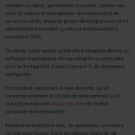
relațiilor cu clienții, gestionarea stocurilor, vânzări sau
orice alt aspect al operațiunilor dumneavoastră de
service pe teren, analizați gradul de integrare pe care îl
oferă fiecare instrument (și viitorul dumneavoastră
instrument FSM).
De obicei, toate aceste soluții oferă integrare directă cu
software-ul principal și API sau integrări cu terțe părți
(cum ar fi integrările Zapier) care pot fi, de asemenea,
configurate.
În mod ideal, veți putea, în cele din urmă, să vă
conectați sistemele la o bază de date centrală și să
reduceți numărul de
silozuri de date
din cadrul
companiei dumneavoastră.
Întreținerea predictivă este, de asemenea, unul dintre
cei mai critici factori. Doriți să reduceți costurile, iar