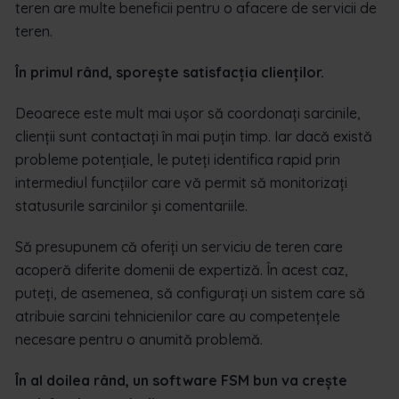
teren are multe beneficii pentru o afacere de servicii de
teren.
În primul rând, sporește satisfacția clienților.
Deoarece este mult mai ușor să coordonați sarcinile,
clienții sunt contactați în mai puțin timp. Iar dacă există
probleme potențiale, le puteți identifica rapid prin
intermediul funcțiilor care vă permit să monitorizați
statusurile sarcinilor și comentariile.
Să presupunem că oferiți un serviciu de teren care
acoperă diferite domenii de expertiză. În acest caz,
puteți, de asemenea, să configurați un sistem care să
atribuie sarcini tehnicienilor care au competențele
necesare pentru o anumită problemă.
În al doilea rând, un software FSM bun va crește