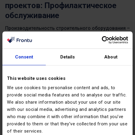
проектов: Профилактическое
обслуживание
Производительность строительного оборудования –
это в равной степени результат проактивных и
реактивных факторов.
Профилактическое
обслуживание
занимает первое место в списке
Consent
Details
About
проактивных факторов, и причина этого проста. Во-
первых, оно продлевает срок службы,
эффективность и удобство использования
This website uses cookies
оборудования. Как и автомобиль, тяжелое
We use cookies to personalise content and ads, to
оборудование нуждается в уходе и обслуживании.
provide social media features and to analyse our traffic.
То, что кажется просто еще одним дополнением к
We also share information about your use of our site
Вашим эксплуатационным расходам, может
with our social media, advertising and analytics partners
оказаться самой большой инвестицией, которую Вы
who may combine it with other information that you’ve
сделаете для своей работы.
provided to them or that they’ve collected from your use
of their services.