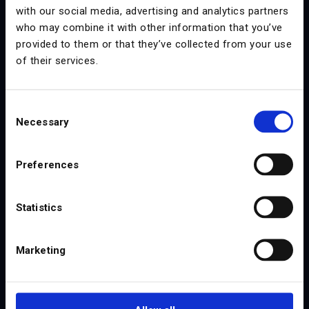
with our social media, advertising and analytics partners
who may combine it with other information that you’ve
provided to them or that they’ve collected from your use
Професіонал
of their services.
39 €/місяць
Consent
Necessary
Selection
Виставляється щорічно
Мінімум 5 місць
Preferences
Доступний офлайн-режим
Необмежена кількість завдань та облік
Statistics
робочого часу
Marketing
Замов демо
Переглянути повний прайс