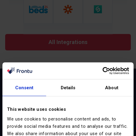
All Integrations
Просте, прозоре ціноутворення
Consent
Details
About
Бути серед провідних компаній з обслуговування
This website uses cookies
важкого обладнання, систем опалення, вентиляції та
кондиціонування повітря, торгових автоматів,
We use cookies to personalise content and ads, to
управління об’єктами, безпеки та комунальних
provide social media features and to analyse our traffic.
послуг у всьому світі
We also share information about your use of our site