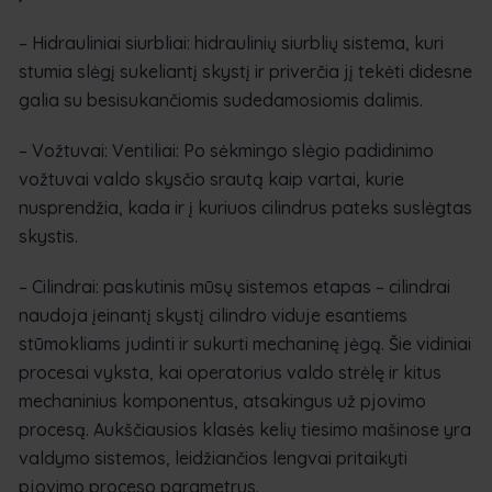
– Hidrauliniai siurbliai: hidraulinių siurblių sistema, kuri
stumia slėgį sukeliantį skystį ir priverčia jį tekėti didesne
galia su besisukančiomis sudedamosiomis dalimis.
– Vožtuvai: Ventiliai: Po sėkmingo slėgio padidinimo
vožtuvai valdo skysčio srautą kaip vartai, kurie
nusprendžia, kada ir į kuriuos cilindrus pateks suslėgtas
skystis.
– Cilindrai: paskutinis mūsų sistemos etapas – cilindrai
naudoja įeinantį skystį cilindro viduje esantiems
stūmokliams judinti ir sukurti mechaninę jėgą. Šie vidiniai
procesai vyksta, kai operatorius valdo strėlę ir kitus
mechaninius komponentus, atsakingus už pjovimo
procesą. Aukščiausios klasės kelių tiesimo mašinose yra
valdymo sistemos, leidžiančios lengvai pritaikyti
pjovimo proceso parametrus.