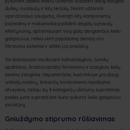
pjaunant dideliu mastu uolienas susidaro daug daugiau
dulkių, nuolaužų ir kitų teršalų. Norint užtikrinti
operatoriaus saugumą, išvengti kitų komponentų
pažeidimų ir maksimaliai padidinti degalų sąnaudų
efektyvumą, aptarnaujant visą galą dengiančius kelio
galąstuvus, reikia skirti papildomą dėmesį oro
filtravimo sistemai ir atlikti jos priežiūrą.
Tai dažniausiai naudojami kalnakasybos, tunelių
apdirbimo, kraštovaizdžio formavimo ir statybos kelių
tiesimo įrenginiai. Nepamirškite, kad rinkoje yra daug
unikalių mašinų, tinkančių konkretiems naudojimo
atvejams, tačiau šių 4 kategorijų skirtumų supratimas
padės jums suprasti bet kurio sukurto kelio galąstuvo
struktūrą.
Gniuždymo stiprumo rūšiavimas