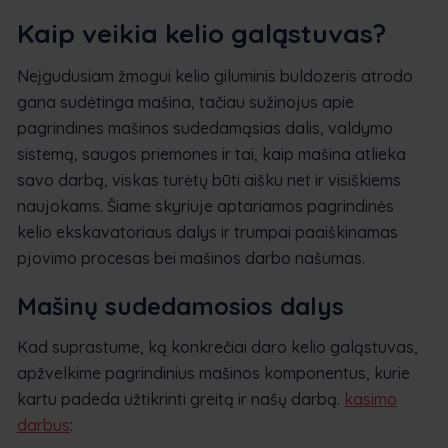
Kaip veikia kelio galąstuvas?
Neįgudusiam žmogui kelio giluminis buldozeris atrodo
gana sudėtinga mašina, tačiau sužinojus apie
pagrindines mašinos sudedamąsias dalis, valdymo
sistemą, saugos priemones ir tai, kaip mašina atlieka
savo darbą, viskas turėtų būti aišku net ir visiškiems
naujokams. Šiame skyriuje aptariamos pagrindinės
kelio ekskavatoriaus dalys ir trumpai paaiškinamas
pjovimo procesas bei mašinos darbo našumas.
Mašinų sudedamosios dalys
Kad suprastume, ką konkrečiai daro kelio galąstuvas,
apžvelkime pagrindinius mašinos komponentus, kurie
kartu padeda užtikrinti greitą ir našų darbą.
kasimo
darbus
: