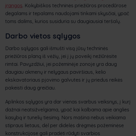
įrangos
. Kokybiškos techninės priežiūros procedūrose
degalams ir tepalams naudojami tinkami skysčiai, ypač
toms dalims, kurios susiduria su daugiausiai teršalų.
Darbo vietos sąlygos
Darbo sąlygos gali išmušti visą jūsų techninės
priežiūros planą iš vėžių, jei į jų poveikį nežiūrėsite
rimtai. Pavyzdžiui, jei požeminėje zonoje yra daug
daugiau akmenų ir nelygaus paviršiaus, kelio
ekskavatoriaus pjovimo galvutes ir jų priedus reikės
pakeisti daug greičiau.
Aplinkos sąlygos yra dar vienas svarbus veiksnys, į kurį
dažnai neatsižvelgiama, ypač kai kalbama apie anglies
kasybą ir tunelių tiesimą. Nors mašina nebus veikiama
stipraus lietaus, dėl per didelės drėgmės požeminėse
konstrukcijose gali pradėti rūdyti svarbios