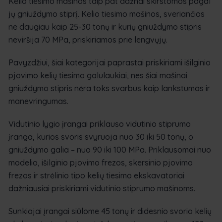
Kelio tiesimo mašinos taip pat dažnai skirstomos pagal
jų gniuždymo stiprį. Kelio tiesimo mašinos, sveriančios
ne daugiau kaip 25-30 tonų ir kurių gniuždymo stipris
neviršija 70 MPa, priskiriamos prie lengvųjų.
Pavyzdžiui, šiai kategorijai paprastai priskiriami išilginio
pjovimo kelių tiesimo galulaukiai, nes šiai mašinai
gniuždymo stipris nėra toks svarbus kaip lankstumas ir
manevringumas.
Vidutinio lygio įrangai priklauso vidutinio stiprumo
įranga, kurios svoris svyruoja nuo 30 iki 50 tonų, o
gniuždymo galia – nuo 90 iki 100 MPa. Priklausomai nuo
modelio, išilginio pjovimo frezos, skersinio pjovimo
frezos ir strėlinio tipo kelių tiesimo ekskavatoriai
dažniausiai priskiriami vidutinio stiprumo mašinoms.
Sunkiajai įrangai siūlome 45 tonų ir didesnio svorio kelių