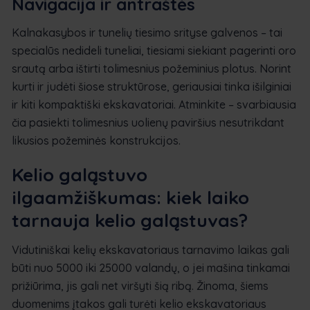
Navigacija ir antraštės
Kalnakasybos ir tunelių tiesimo srityse galvenos – tai
specialūs nedideli tuneliai, tiesiami siekiant pagerinti oro
srautą arba ištirti tolimesnius požeminius plotus. Norint
kurti ir judėti šiose struktūrose, geriausiai tinka išilginiai
ir kiti kompaktiški ekskavatoriai. Atminkite – svarbiausia
čia pasiekti tolimesnius uolienų paviršius nesutrikdant
likusios požeminės konstrukcijos.
Kelio galąstuvo
ilgaamžiškumas: kiek laiko
tarnauja kelio galąstuvas?
Vidutiniškai kelių ekskavatoriaus tarnavimo laikas gali
būti nuo 5000 iki 25000 valandų, o jei mašina tinkamai
prižiūrima, jis gali net viršyti šią ribą. Žinoma, šiems
duomenims įtakos gali turėti kelio ekskavatoriaus