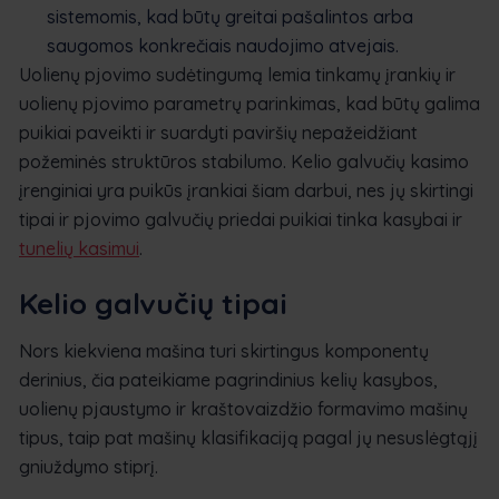
sistemomis, kad būtų greitai pašalintos arba
saugomos konkrečiais naudojimo atvejais.
Uolienų pjovimo sudėtingumą lemia tinkamų įrankių ir
uolienų pjovimo parametrų parinkimas, kad būtų galima
puikiai paveikti ir suardyti paviršių nepažeidžiant
požeminės struktūros stabilumo. Kelio galvučių kasimo
įrenginiai yra puikūs įrankiai šiam darbui, nes jų skirtingi
tipai ir pjovimo galvučių priedai puikiai tinka kasybai ir
tunelių kasimui
.
Kelio galvučių tipai
Nors kiekviena mašina turi skirtingus komponentų
derinius, čia pateikiame pagrindinius kelių kasybos,
uolienų pjaustymo ir kraštovaizdžio formavimo mašinų
tipus, taip pat mašinų klasifikaciją pagal jų nesuslėgtąjį
gniuždymo stiprį.