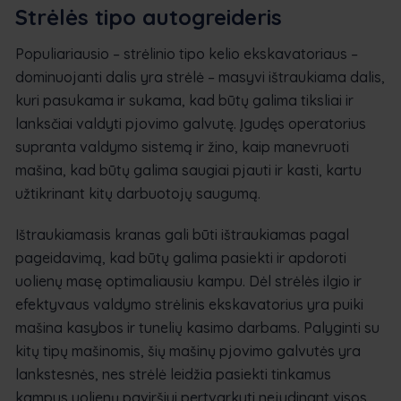
Strėlės tipo autogreideris
Populiariausio – strėlinio tipo kelio ekskavatoriaus –
dominuojanti dalis yra strėlė – masyvi ištraukiama dalis,
kuri pasukama ir sukama, kad būtų galima tiksliai ir
lanksčiai valdyti pjovimo galvutę. Įgudęs operatorius
supranta valdymo sistemą ir žino, kaip manevruoti
mašina, kad būtų galima saugiai pjauti ir kasti, kartu
užtikrinant kitų darbuotojų saugumą.
Ištraukiamasis kranas gali būti ištraukiamas pagal
pageidavimą, kad būtų galima pasiekti ir apdoroti
uolienų masę optimaliausiu kampu. Dėl strėlės ilgio ir
efektyvaus valdymo strėlinis ekskavatorius yra puiki
mašina kasybos ir tunelių kasimo darbams. Palyginti su
kitų tipų mašinomis, šių mašinų pjovimo galvutės yra
lankstesnės, nes strėlė leidžia pasiekti tinkamus
kampus uolienų paviršiui pertvarkyti nejudinant visos