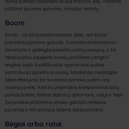
kurios pamažu pažeidžia likusią mašinos dalį. Tinkamai
prižiūrint pjovimo galvutes, sumažės teršalų.
Boom
Strėlė – tai ištraukiama mašinos dalis, ant kurios
pritvirtinta pjovimo galvutė. Ji suteikia ekskavatoriui
lankstumo ir galimybę pasiekti uolienų masyvą, o tai
labai svarbu saugiems tunelių profiliams įrengti ir
anglims kasti. Kvalifikuotas operatorius puikiai
kontroliuoja pjovimo procesą, kasdamas medžiagas
labai efektyviai, be nuolatinio poreikio judinti visą
mašiną į priekį. Kad šis pagrindinis komponentas būtų
puikios būklės, būtina dažnai jį aptarnauti, valyti ir tepti.
Dėl prastai prižiūrimos strėlės gali būti netikslus
pjovimas ir kilti pavojus kitiems darbuotojams.
Bėgiai arba ratai