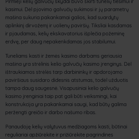
Pirmieji kelių galvučių skydai buvo skirti tunelių tiesimui ir
kasimui. Dėl pjovimo galvučių sukimosi ir jų parametrų
mašina sukuria pakankamai galios, kad suardytų
aplinkinį dirvožemį ir uolienų paviršių. Tiksliai kasdamas
ir pjaudamas, kelių ekskavatorius išplečia požeminę
erdvę, per daug nepakenkdamas jos stabilumui.
Tuneliams kasti ir žemės kasimo darbams geriausia
mašina yra strėlinis kelio galvučių kasimo įrenginys. Dėl
ištraukiamos strėlės tarp darbininkų ir apdorojamo
paviršiaus susidaro didesnis atstumas, todėl užduotis
tampa daug saugesnė. Visapusiniai kelio galvučių
kasimo įrenginiai taip pat gali būti veiksmingi, kai
konstrukcija yra pakankamai saugi, kad būtų galima
peržengti greičio ir darbo našumo ribas.
Panaudoję kelių valytuvus medžiagoms kasti, būtinai
reguliariai apžiūrėkite ir prižiūrėkite pagrindines