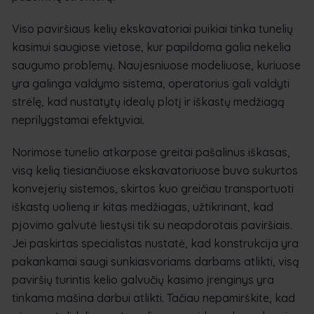
Viso paviršiaus kelių ekskavatoriai puikiai tinka tunelių
kasimui saugiose vietose, kur papildoma galia nekelia
saugumo problemų. Naujesniuose modeliuose, kuriuose
yra galinga valdymo sistema, operatorius gali valdyti
strėlę, kad nustatytų idealų plotį ir iškastų medžiagą
neprilygstamai efektyviai.
Norimose tunelio atkarpose greitai pašalinus iškasas,
visą kelią tiesiančiuose ekskavatoriuose buvo sukurtos
konvejerių sistemos, skirtos kuo greičiau transportuoti
iškastą uolieną ir kitas medžiagas, užtikrinant, kad
pjovimo galvutė liestųsi tik su neapdorotais paviršiais.
Jei paskirtas specialistas nustatė, kad konstrukcija yra
pakankamai saugi sunkiasvoriams darbams atlikti, visą
paviršių turintis kelio galvučių kasimo įrenginys yra
tinkama mašina darbui atlikti. Tačiau nepamirškite, kad