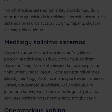
Nors hidraulinė sistema turi ir kitų sudedamųjų dalių,
supratę pagrindinių dalių reikšmę suprasite hidraulinės
sistemos priežiūros svarbą: valymą, tepimą, skysčio
keitimą ir kitas užduotis.
Medžiagų šalinimo sistemos
Pagrindiniai sunkiosios technikos mašinų tikslai –
pagreitinti atliekamų užduočių atlikimą ir padidinti
darbo našumą. Nors kelių tiesimo kombainai puikiai
tinka uolienų masei pjauti, jiems taip pat reikalingos
iškastų medžiagų išvežimo ir transportavimo sistemos.
Laimei, daugumoje šiuolaikinių kelių galvučių yra
įmontuoti konvejeriai, kuriais medžiagos iš pjovimo
galvutės perkeliamos į norimą vietą statybvietėje.
Operatoriaus kabina