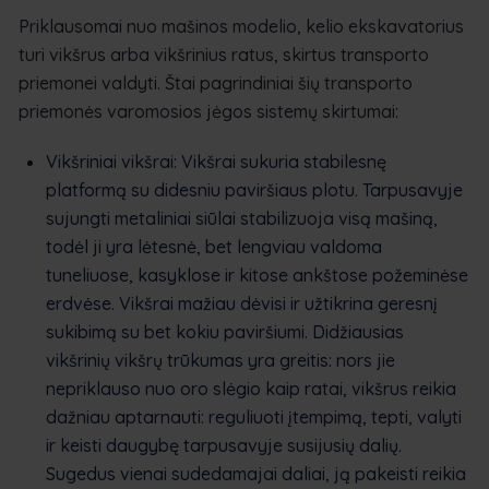
Priklausomai nuo mašinos modelio, kelio ekskavatorius
turi vikšrus arba vikšrinius ratus, skirtus transporto
priemonei valdyti. Štai pagrindiniai šių transporto
priemonės varomosios jėgos sistemų skirtumai:
Vikšriniai vikšrai: Vikšrai sukuria stabilesnę
platformą su didesniu paviršiaus plotu. Tarpusavyje
sujungti metaliniai siūlai stabilizuoja visą mašiną,
todėl ji yra lėtesnė, bet lengviau valdoma
tuneliuose, kasyklose ir kitose ankštose požeminėse
erdvėse. Vikšrai mažiau dėvisi ir užtikrina geresnį
sukibimą su bet kokiu paviršiumi. Didžiausias
vikšrinių vikšrų trūkumas yra greitis: nors jie
nepriklauso nuo oro slėgio kaip ratai, vikšrus reikia
dažniau aptarnauti: reguliuoti įtempimą, tepti, valyti
ir keisti daugybę tarpusavyje susijusių dalių.
Sugedus vienai sudedamajai daliai, ją pakeisti reikia