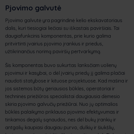
Pjovimo galvutė
Pjovimo galvutė yra pagrindinė kelio ekskavatoriaus
dalis, kuri tiesiogiai liečiasi su iškastais paviršiais. Tai
daugiafunkcinis komponentas, prie kurio galima
pritvirtinti įvairius pjovimo įrankius ir priedus,
užtikrinančius norimą paviršių pertvarkymą.
Šis komponentas buvo sukurtas lanksčiam uolienų
pjovimui ir kasybai, o dėl įvairių priedų jį galima plačiai
naudoti statybose ir kituose projektuose. Kad mašina ir
jos sistemos būtų geriausios būklės, operatoriai ir
techninės priežiūros specialistai daugiausia dėmesio
skiria pjovimo galvučių priežiūrai. Nuo jų optimalios
būklės palaikymo priklauso pjovimo efektyvumas ir
tinkamos degalų sąnaudos, nes dėl bukų įrankių ir
antgalių kaupiasi daugiau purvo, dulkių ir šiukšlių,