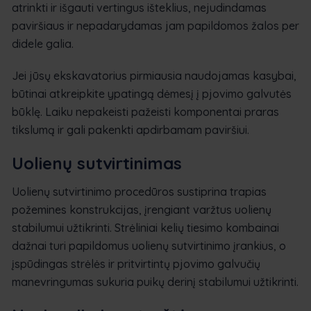
atrinkti ir išgauti vertingus išteklius, nejudindamas
paviršiaus ir nepadarydamas jam papildomos žalos per
didele galia.
Jei jūsų ekskavatorius pirmiausia naudojamas kasybai,
būtinai atkreipkite ypatingą dėmesį į pjovimo galvutės
būklę. Laiku nepakeisti pažeisti komponentai praras
tikslumą ir gali pakenkti apdirbamam paviršiui.
Uolienų sutvirtinimas
Uolienų sutvirtinimo procedūros sustiprina trapias
požemines konstrukcijas, įrengiant varžtus uolienų
stabilumui užtikrinti. Strėliniai kelių tiesimo kombainai
dažnai turi papildomus uolienų sutvirtinimo įrankius, o
įspūdingas strėlės ir pritvirtintų pjovimo galvučių
manevringumas sukuria puikų derinį stabilumui užtikrinti.