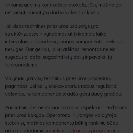
tinkamą gedimų kontrolės protokolą, jūsų mašina gali
net viršyti numatytą darbo valandų skaičių.
Jei visos techninės priežiūros užduotys yra
struktūrizuotos ir vykdomos atitinkamais laiko
intervalais, pagrindiniai įrangos komponentai niekada
nesuges. Dar geriau, laiku atliktas remontas neleis
sugedusiai daliai sugadinti kitų dalių ir paveikti jų
funkcionalumo.
Valymas yra visų techninės priežiūros procedūrų
pagrindas. Jei kelių ekskavatorius nebus reguliariai
valomas, jo komponentai pradės gesti daug greičiau.
Paskutinis, bet ne mažiau svarbus aspektas – techninės
priežiūros kokybė. Operatoriai ir įrangos valdytojai
stebi visų mašinos komponentų būklę rankiniu būdu
arba naudodamiesi
sunkiosios įrangos programinės