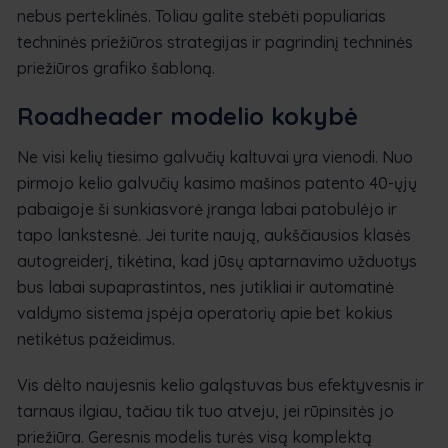
nebus perteklinės. Toliau galite stebėti populiarias
techninės priežiūros strategijas ir pagrindinį techninės
priežiūros grafiko šabloną.
Roadheader modelio kokybė
Ne visi kelių tiesimo galvučių kaltuvai yra vienodi. Nuo
pirmojo kelio galvučių kasimo mašinos patento 40-ųjų
pabaigoje ši sunkiasvorė įranga labai patobulėjo ir
tapo lankstesnė. Jei turite naują, aukščiausios klasės
autogreiderį, tikėtina, kad jūsų aptarnavimo užduotys
bus labai supaprastintos, nes jutikliai ir automatinė
valdymo sistema įspėja operatorių apie bet kokius
netikėtus pažeidimus.
Vis dėlto naujesnis kelio galąstuvas bus efektyvesnis ir
tarnaus ilgiau, tačiau tik tuo atveju, jei rūpinsitės jo
priežiūra. Geresnis modelis turės visą komplektą