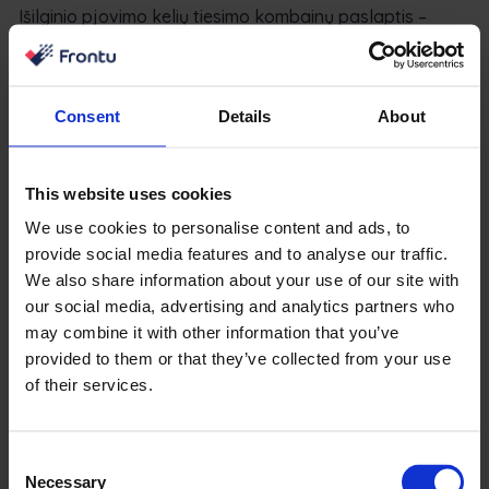
Išilginio pjovimo kelių tiesimo kombainų paslaptis –
naujas požiūris į kontroliuojamą mašinos sukimąsi.
Skirtingai nei strėlinio tipo kelio ekskavatoriaus atveju,
jo pjovimo galvutė sukasi lygiagrečiai išilginei ašiai. Dėl
Consent
Details
About
šių parametrų jis yra vienas geriausių įrankių kasyboje,
kur jo konstrukcija puikiai tinka efektyviam uolienų
apdirbimui.
This website uses cookies
We use cookies to personalise content and ads, to
Dėl nuoseklaus paviršiaus pjovimo ir pertvarkymo
provide social media features and to analyse our traffic.
modelio išilginio pjovimo frezos puikiai tinka statmenam
We also share information about your use of our site with
pjovimui. Konkrečiose situacijose jų pjovimo proceso
our social media, advertising and analytics partners who
greitis yra neprilygstamas. Plačiai naudojami anglių
may combine it with other information that you’ve
kasybai ir tiksliam požeminių konstrukcijų formavimui.
provided to them or that they’ve collected from your use
of their services.
Dirbdamas su išilgine freza operatorius gali keisti
uolienos paviršių, kasti ir transportuoti išgautas
medžiagas nejudindamas įrangos pagrindo. Pjovimo
Consent
Necessary
galvutės yra pagrindiniai komponentai, kuriems reikia
Selection