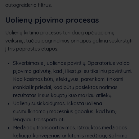
autogreiderio filtrus.
Uolienų pjovimo procesas
Uolienų kirtimo procesas turi daug apčiuopiamų
veiksnių, tačiau pagrindinius principus galima suskirstyti
į tris paprastus etapus:
Skverbimasis į uolienos paviršių. Operatorius valdo
pjovimo galvutę, kad ji liestųsi su tiksliniu paviršiumi.
Kad kasimas būtų efektyvus, parenkami tinkami
įrankiai ir priedai, kad būtų pasiektas norimas
rezultatas ir susikauptų kuo mažiau atliekų.
Uolienų susiskaidymas. Iškasta uoliena
susmulkinama į mažesnius gabalus, kad būtų
lengviau transportuoti.
Medžiagų transportavimas. Ištrauktos medžiagos
keliauja konvejeriais ar kitomis medžiagų šalinimo