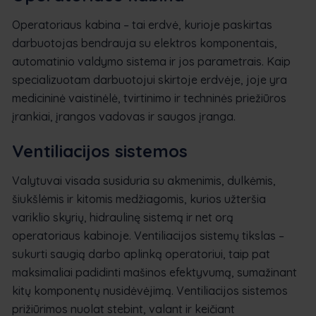
Operatoriaus kabina – tai erdvė, kurioje paskirtas
darbuotojas bendrauja su elektros komponentais,
automatinio valdymo sistema ir jos parametrais. Kaip
specializuotam darbuotojui skirtoje erdvėje, joje yra
medicininė vaistinėlė, tvirtinimo ir techninės priežiūros
įrankiai, įrangos vadovas ir saugos įranga.
Ventiliacijos sistemos
Valytuvai visada susiduria su akmenimis, dulkėmis,
šiukšlėmis ir kitomis medžiagomis, kurios užteršia
variklio skyrių, hidraulinę sistemą ir net orą
operatoriaus kabinoje. Ventiliacijos sistemų tikslas –
sukurti saugią darbo aplinką operatoriui, taip pat
maksimaliai padidinti mašinos efektyvumą, sumažinant
kitų komponentų nusidėvėjimą. Ventiliacijos sistemos
prižiūrimos nuolat stebint, valant ir keičiant