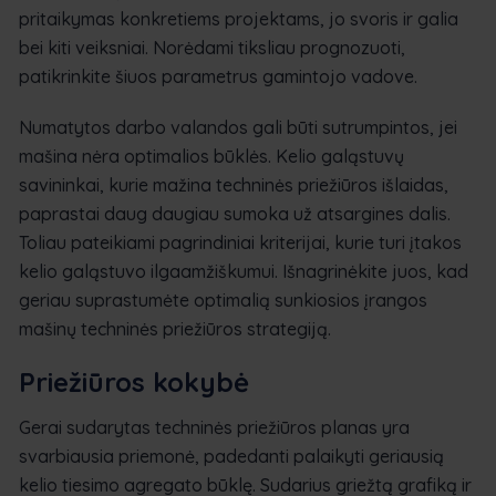
pritaikymas konkretiems projektams, jo svoris ir galia
bei kiti veiksniai. Norėdami tiksliau prognozuoti,
patikrinkite šiuos parametrus gamintojo vadove.
Numatytos darbo valandos gali būti sutrumpintos, jei
mašina nėra optimalios būklės. Kelio galąstuvų
savininkai, kurie mažina techninės priežiūros išlaidas,
paprastai daug daugiau sumoka už atsargines dalis.
Toliau pateikiami pagrindiniai kriterijai, kurie turi įtakos
kelio galąstuvo ilgaamžiškumui. Išnagrinėkite juos, kad
geriau suprastumėte optimalią sunkiosios įrangos
mašinų techninės priežiūros strategiją.
Priežiūros kokybė
Gerai sudarytas techninės priežiūros planas yra
svarbiausia priemonė, padedanti palaikyti geriausią
kelio tiesimo agregato būklę. Sudarius griežtą grafiką ir