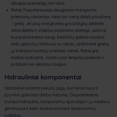
daugiau pastangų nei ratus.
Ratai: Populiariausias daugumos transporto
priemonių variantas: ratai turi vieną didelį privalumą
– greitį. Jei jūsų statybvietė yra statybų aikštelė
arba didelis ir stabilus požeminis statinys, vietovė
bus pakankamai saugi, kad būtų galima naudoti
kelio galvučių rinktuvus su ratais, užtikrinant greitą
jų transportavimą į svarbias vietas. Ratai yra
mažiau patvarūs, tačiau juos lengviau pakeisti ir
prižiūrėti nei vikšrinius bėgius.
Hidrauliniai komponentai
Hidraulinė sistema sukuria jėgą, kuri lemia sijos ir
pjovimo galvutės darbo našumą. Čia pateikiama
trumpa hidraulinių komponentų apžvalga ir jų vaidmuo
generuojant kelio ekskavatoriaus komponentų
judesius: