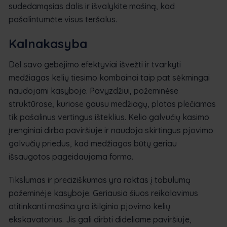
sudedamąsias dalis ir išvalykite mašiną, kad
pašalintumėte visus teršalus.
Kalnakasyba
Dėl savo gebėjimo efektyviai išvežti ir tvarkyti
medžiagas kelių tiesimo kombainai taip pat sėkmingai
naudojami kasyboje. Pavyzdžiui, požeminėse
struktūrose, kuriose gausu medžiagų, plotas plečiamas
tik pašalinus vertingus išteklius. Kelio galvučių kasimo
įrenginiai dirba paviršiuje ir naudoja skirtingus pjovimo
galvučių priedus, kad medžiagos būtų geriau
išsaugotos pageidaujama forma.
Tikslumas ir preciziškumas yra raktas į tobulumą
požeminėje kasyboje. Geriausia šiuos reikalavimus
atitinkanti mašina yra išilginio pjovimo kelių
ekskavatorius. Jis gali dirbti dideliame paviršiuje,