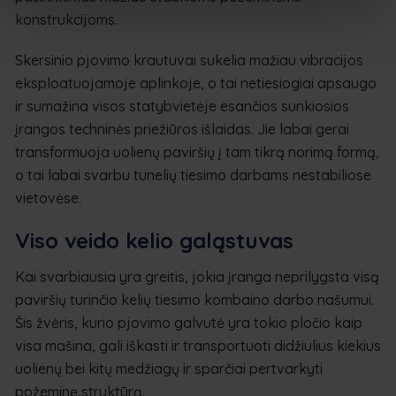
konstrukcijoms.
Skersinio pjovimo krautuvai sukelia mažiau vibracijos
eksploatuojamoje aplinkoje, o tai netiesiogiai apsaugo
ir sumažina visos statybvietėje esančios sunkiosios
įrangos techninės priežiūros išlaidas. Jie labai gerai
transformuoja uolienų paviršių į tam tikrą norimą formą,
o tai labai svarbu tunelių tiesimo darbams nestabiliose
vietovėse.
Viso veido kelio galąstuvas
Kai svarbiausia yra greitis, jokia įranga neprilygsta visą
paviršių turinčio kelių tiesimo kombaino darbo našumui.
Šis žvėris, kurio pjovimo galvutė yra tokio pločio kaip
visa mašina, gali iškasti ir transportuoti didžiulius kiekius
uolienų bei kitų medžiagų ir sparčiai pertvarkyti
požeminę struktūrą.