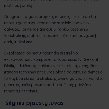
mašinos į priekį.
Daugelio statybos projektų ir tunelių tiesimo darbų
nebūtų galima įgyvendinti be strėlinio tipo kelio
galvučių. Tai vienas geriausių įrankių požeminių
konstrukcijų stabilumui pasiekti, išlaikant pavyzdinį
greitį ir tikslumą.
Eksploatacijos metu pagrindiniai strėlinio
ekskavatoriaus komponentai labai susidėvi. Siekiant
išlaikyti didžiausią mašinos vertę ir efektyvumą, šios
įrangos techninės priežiūros plane daugiausia dėmesio
turėtų būti skiriama strėlės, pjovimo galvučių ir variklio,
generuojančio pjovimo darbo našumą, priežiūrai,
remontui ir tepimui.
Išilginis pjaustytuvas