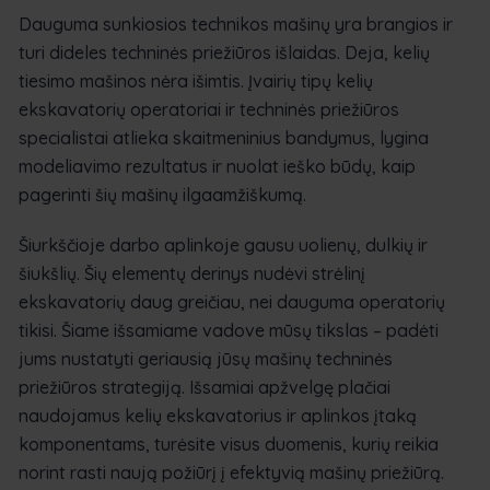
Dauguma sunkiosios technikos mašinų yra brangios ir
turi dideles techninės priežiūros išlaidas. Deja, kelių
tiesimo mašinos nėra išimtis. Įvairių tipų kelių
ekskavatorių operatoriai ir techninės priežiūros
specialistai atlieka skaitmeninius bandymus, lygina
modeliavimo rezultatus ir nuolat ieško būdų, kaip
pagerinti šių mašinų ilgaamžiškumą.
Šiurkščioje darbo aplinkoje gausu uolienų, dulkių ir
šiukšlių. Šių elementų derinys nudėvi strėlinį
ekskavatorių daug greičiau, nei dauguma operatorių
tikisi. Šiame išsamiame vadove mūsų tikslas – padėti
jums nustatyti geriausią jūsų mašinų techninės
priežiūros strategiją. Išsamiai apžvelgę plačiai
naudojamus kelių ekskavatorius ir aplinkos įtaką
komponentams, turėsite visus duomenis, kurių reikia
norint rasti naują požiūrį į efektyvią mašinų priežiūrą.