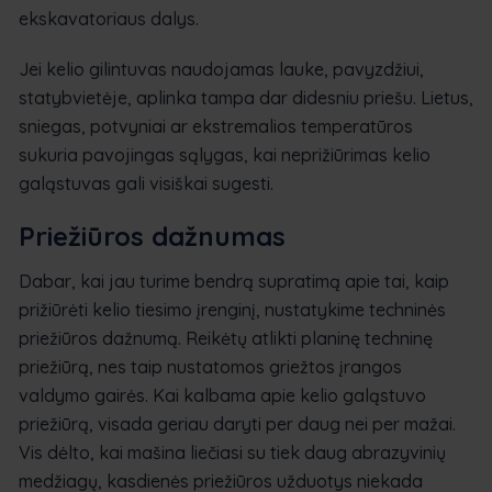
ekskavatoriaus dalys.
Jei kelio gilintuvas naudojamas lauke, pavyzdžiui,
statybvietėje, aplinka tampa dar didesniu priešu. Lietus,
sniegas, potvyniai ar ekstremalios temperatūros
sukuria pavojingas sąlygas, kai neprižiūrimas kelio
galąstuvas gali visiškai sugesti.
Priežiūros dažnumas
Dabar, kai jau turime bendrą supratimą apie tai, kaip
prižiūrėti kelio tiesimo įrenginį, nustatykime techninės
priežiūros dažnumą. Reikėtų atlikti planinę techninę
priežiūrą, nes taip nustatomos griežtos įrangos
valdymo gairės. Kai kalbama apie kelio galąstuvo
priežiūrą, visada geriau daryti per daug nei per mažai.
Vis dėlto, kai mašina liečiasi su tiek daug abrazyvinių
medžiagų, kasdienės priežiūros užduotys niekada