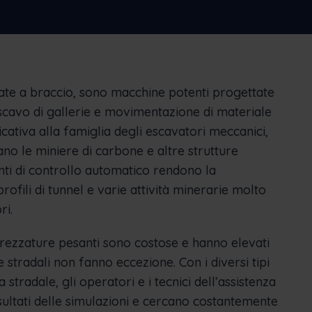
Nederlands
Norsk bokmål
српски
Slovenščina
Svenska
Türkçe
tate a braccio, sono macchine potenti progettate
 scavo di gallerie e movimentazione di materiale
icativa alla famiglia degli escavatori meccanici,
ano le miniere di carbone e altre strutture
nti di controllo automatico rendono la
rofili di tunnel e varie attività minerarie molto
ri.
rezzature pesanti sono costose e hanno elevati
 stradali non fanno eccezione. Con i diversi tipi
stradale, gli operatori e i tecnici dell’assistenza
sultati delle simulazioni e cercano costantemente