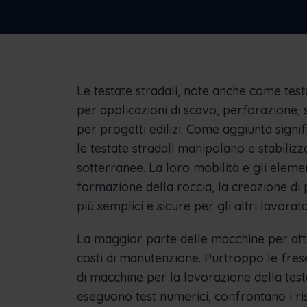
Scoprite come Frontu ha aiutato altre
aziende
Le testate stradali, note anche come tes
per applicazioni di scavo, perforazione,
per progetti edilizi. Come aggiunta signif
le testate stradali manipolano e stabilizz
sotterranee. La loro mobilità e gli eleme
formazione della roccia, la creazione di p
più semplici e sicure per gli altri lavorato
La maggior parte delle macchine per att
costi di manutenzione. Purtroppo le frese
di macchine per la lavorazione della testa 
eseguono test numerici, confrontano i ri