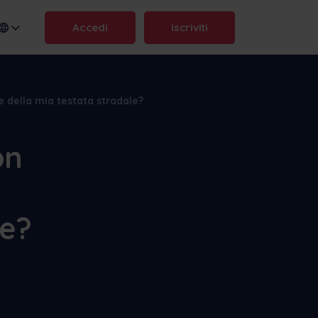
Accedi
Iscriviti
 della mia testata stradale?
dominio:
.frontu.com
on
Max AI è qui
le?
Dalla riformulazione di compiti
complicati alla risposta a "perché
è stato ritardato?", l'intelligenza
artificiale di Max aiuta il vostro
team ad agire più rapidamente e
a rimanere lucido.