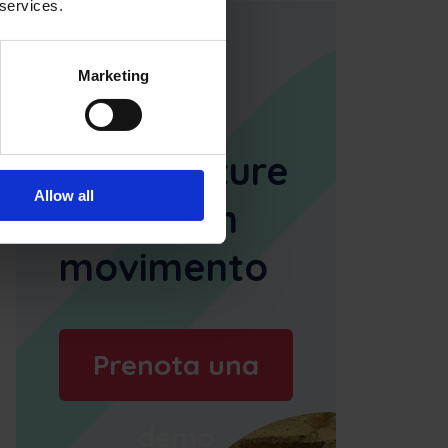
 services.
Gestione
Marketing
delle
attrezzature
Allow all
pesanti in
movimento
Prenota una
demo