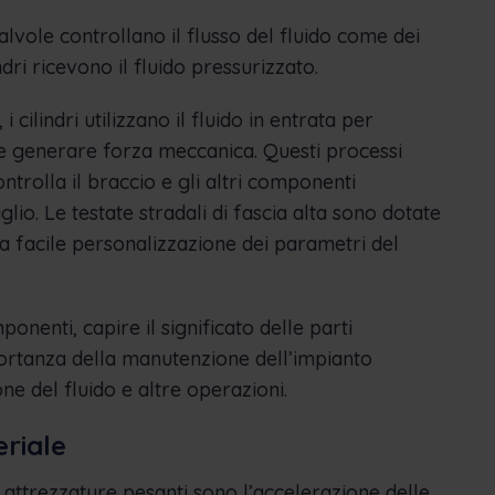
alvole controllano il flusso del fluido come dei
dri ricevono il fluido pressurizzato.
 i cilindri utilizzano il fluido in entrata per
o e generare forza meccanica. Questi processi
trolla il braccio e gli altri componenti
lio. Le testate stradali di fascia alta sono dotate
na facile personalizzazione dei parametri del
onenti, capire il significato delle parti
portanza della manutenzione dell’impianto
ione del fluido e altre operazioni.
eriale
r attrezzature pesanti sono l’accelerazione delle