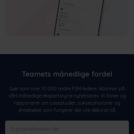
Teamets månedlige fordel
Gjør som over 10 000 andre FSM-ledere. Abonner på
vårt månedlige ekspertstyrte nyhetsbrev. Vi finner og
rapporterer om casestudier, suksesshistorier og
dreiebøker som fungerer der ute akkurat nå.