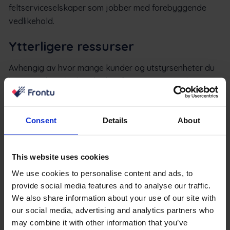
feltserviceselskaper som jobber med forebyggende
vedlikehold.
Ytterligere ressurser
Avhengig av hvor mange kunder og utstyrsenheter du
betjener, kan det hende du må utvide teamet ditt.
Spesialister som kan utføre vedlikehold til planlagt tid,
bør også gjennomgå opplæring og forberedelser for å
Consent
Details
About
kunne jobbe med ulike prosjekter og utstyr.
Over vedlikehold
This website uses cookies
I motsetning til reaktivt vedlikehold krever den
We use cookies to personalise content and ads, to
forebyggende strategien din oppmerksomhet selv om
provide social media features and to analyse our traffic.
utstyret fungerer perfekt. Selv om du kanskje ikke
We also share information about your use of our site with
finner noe å reparere, må maskineriet ofte stoppes og
our social media, advertising and analytics partners who
settes ut av drift for å utføre revisjonen. Det fører til
may combine it with other information that you’ve