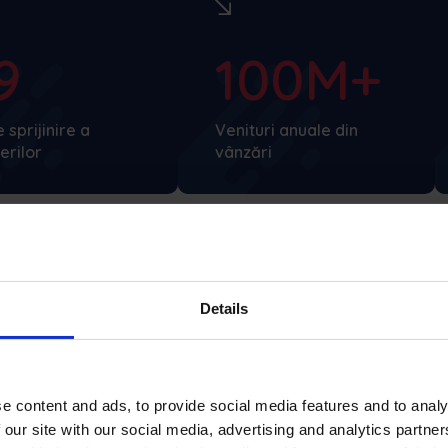
9
100M+
 sprijinire a
Venituri anuale din
erilor
vânzări
Details
Ce spune Dotnuva Baltic
e content and ads, to provide social media features and to analy
 our site with our social media, advertising and analytics partn