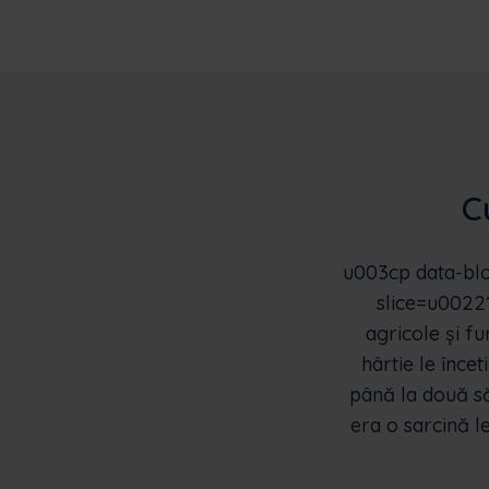
C
u003cp data-bl
slice=u00221
agricole și fu
hârtie le înce
până la două să
era o sarcină le