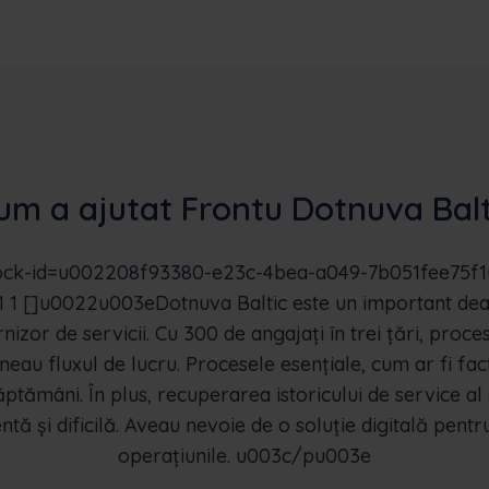
um a ajutat Frontu Dotnuva Balt
ock-id=u002208f93380-e23c-4bea-a049-7b051fee75f
 1 []u0022u003eDotnuva Baltic este un important deal
rnizor de servicii. Cu 300 de angajați în trei țări, proc
tineau fluxul de lucru. Procesele esențiale, cum ar fi fa
ptămâni. În plus, recuperarea istoricului de service a
ntă și dificilă. Aveau nevoie de o soluție digitală pentru
operațiunile. u003c/pu003e