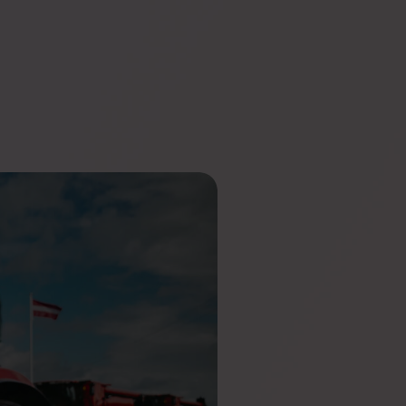
Max
Rezervați o
AI
demonstrație