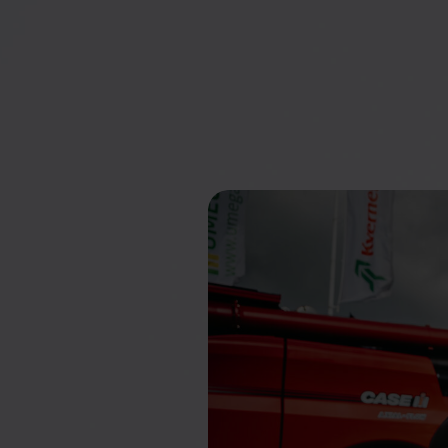
Studii de caz
Vedeți cum Frontu a ajutat alte afaceri