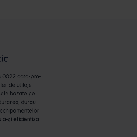
ic
1u0022 data-pm-
er de utilaje
esele bazate pe
cturarea, durau
l echipamentelor
 a-și eficientiza