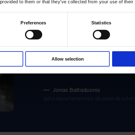
 provided to them or that they’ve collected from your use of their
Preferences
Statistics
Frontu a făcut gesti
de cinci ori mai rapid
Allow selection
nostru brut a crescu
Jonas Baltaduonis
Șeful departamentelor de piese de schimb