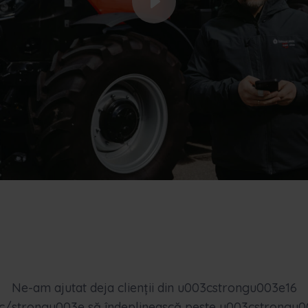
Ne-am ajutat deja clienții din u003cstrongu003e16
c/strongu003e să îndeplinească peste u003cstrongu