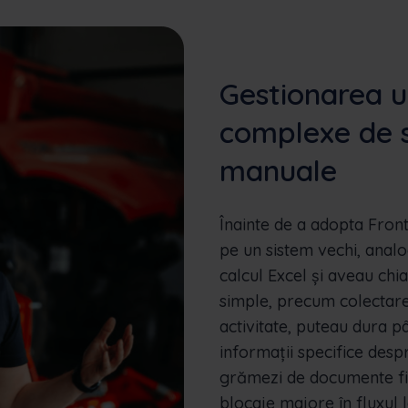
Gestionarea u
complexe de s
manuale
Înainte de a adopta Fron
pe un sistem vechi, analo
calcul Excel și aveau chiar
simple, precum colectare
activitate, puteau dura 
informații specifice desp
grămezi de documente fi
blocaje majore în fluxul 