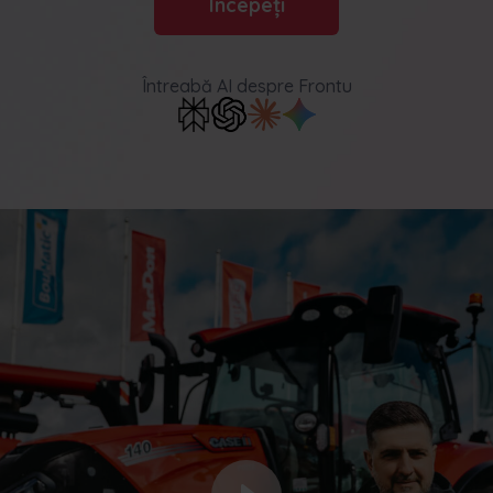
Începeți
optimizarea inventarului și multe altele
Nederlands
Norsk bokmål
српски
Întreabă AI
despre Frontu
Slovenščina
Svenska
Türkçe