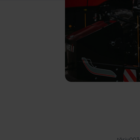
țăriu003