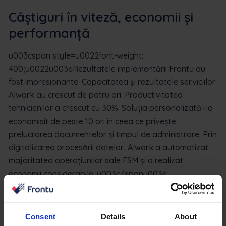
Câștiguri în viteză, economii și
performanță
u003cspan style=u0022font-weight:
400;u0022u003eRezultatele implementării Frontu au
fost impresionante. Capacitatea și rezultatele serviciilor
Alwark au crescut de patru ori. Productivitatea
tehnicienilor a crescut cu 30%. Soluția personalizată i-a
economisit de peste 10 ori în ceea ce privește
prelucrarea documentelor și timpul de administrare. Prin
digitalizarea procesării datelor, Alwark a automatizat
majoritatea operațiunilor sale FSM și a realizat
economii considerabile. u003c/spanu003e
Consent
Details
About