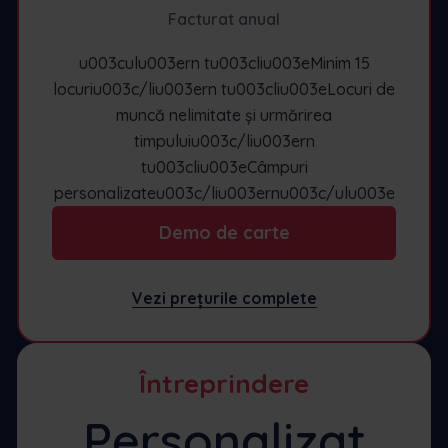
Facturat anual
u003culu003ern tu003cliu003eMinim 15
locuriu003c/liu003ern tu003cliu003eLocuri de
muncă nelimitate și urmărirea
timpuluiu003c/liu003ern
tu003cliu003eCâmpuri
personalizateu003c/liu003ernu003c/ulu003e
Demo de carte
Vezi prețurile complete
Întreprindere
Personalizat