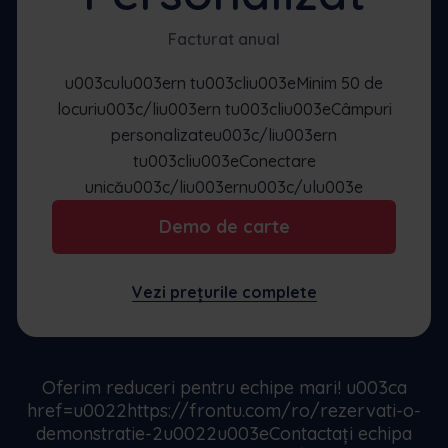
Facturat anual
u003culu003ern tu003cliu003eMinim 50 de
locuriu003c/liu003ern tu003cliu003eCâmpuri
personalizateu003c/liu003ern
tu003cliu003eConectare
unicău003c/liu003ernu003c/ulu003e
Demo de carte
Vezi prețurile complete
Oferim reduceri pentru echipe mari! u003ca
href=u0022https://frontu.com/ro/rezervati-o-
demonstratie-2u0022u003eContactați echipa