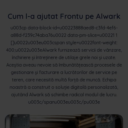
Cum l-a ajutat Frontu pe Alwark
u003cp data-block-id=u00223888aed8-c3fd-4ef6-
a88d-f239c74aba76u0022 data-pm-slice=u00221 1
[]u0022u003eu003cspan style=u0022font-weight:
400;u0022u003eAlwark furnizează servicii de vânzare,
închiriere și întreținere de utilaje grele noi și uzate.
Aceștia aveau nevoie să îmbunătățească procesele de
gestionare și facturare a lucrătorilor de service pe
teren, care necesită multă forță de muncă. Echipa
noastră a construit o soluție digitală personalizată,
ajutând Alwark să schimbe radical modul de lucru.
u003c/spanu003eu003c/pu003e