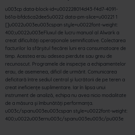
u003cp data-block-id=u002228014d43-f4d7-4091-
b61a-bfdc6ca2dee5u0022 data-pm-slice=u00221 1
[]u0022u003eu003cspan style=u0022font-weight:
400;u0022u003eFluxul de lucru manual al Alwark a
creat dificultăți operaționale semnificative. Colectarea
facturilor la sfârșitul fiecărei luni era consumatoare de
timp. Acestea erau adesea pierdute sau greu de
recunoscut. Programele de inspecție a echipamentelor
erau, de asemenea, dificil de urmărit. Comunicarea
deficitară între sediul central și lucrătorii de pe teren a
creat ineficiențe suplimentare. Iar în lipsa unui
instrument de analiză, echipa nu avea nicio modalitate
de a măsura și îmbunătăți performanța.
u003c/spanu003eu003cspan style=u0022font-weight:
400;u0022u003ernu003c/spanu003eu003c/pu003e