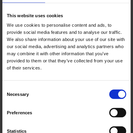
Integrări
Integrările deschid posibilități suplimentare de
This website uses cookies
optimizare a proceselor și vă permit să integrați fără
We use cookies to personalise content and ads, to
probleme Frontu în fluxul dumneavoastră de lucru
provide social media features and to analyse our traffic.
We also share information about your use of our site with
our social media, advertising and analytics partners who
may combine it with other information that you’ve
provided to them or that they’ve collected from your use
of their services.
Consent
Necessary
Selection
Preferences
All Integrations
Statistics