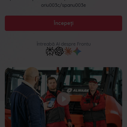
oriu003c/spanu003e
Începeți
Întreabă AI
despre Frontu