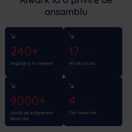
ansamblu
240+
17
Angajați și în creștere
Ani de succes
9000+
4
Unități de echipament
Țări deservite
deservite