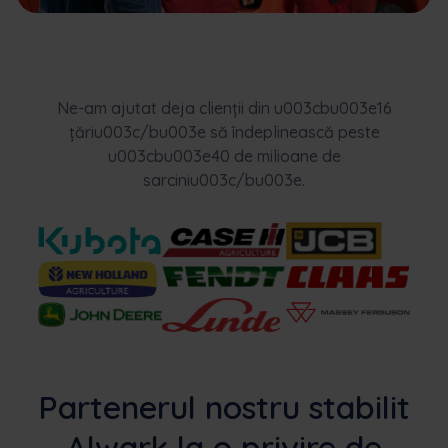
Ne-am ajutat deja clienții din u003cbu003e16
țăriu003c/bu003e să îndeplinească peste
u003cbu003e40 de milioane de
sarciniu003c/bu003e.
Partenerul nostru stabilit
Alwark la o privire de