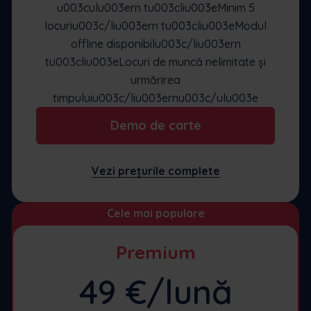
u003culu003ern tu003cliu003eMinim 5
locuriu003c/liu003ern tu003cliu003eModul
offline disponibilu003c/liu003ern
tu003cliu003eLocuri de muncă nelimitate și
urmărirea
timpuluiu003c/liu003ernu003c/ulu003e
Demo de carte
Vezi prețurile complete
Cele mai populare
Premium
49 €/lună