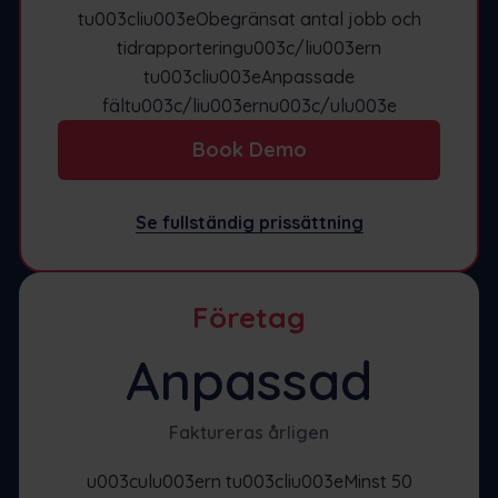
tu003cliu003eObegränsat antal jobb och
tidrapporteringu003c/liu003ern
tu003cliu003eAnpassade
fältu003c/liu003ernu003c/ulu003e
Book Demo
Se fullständig prissättning
Företag
Anpassad
Faktureras årligen
u003culu003ern tu003cliu003eMinst 50