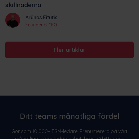
skillnaderna
Arūnas Eitutis
Founder & CEO
Fler artiklar
Ditt teams månatliga fördel
Gör som 10 000+ FSM-ledare. Prenumerera på vårt
månatliga expertledda nyhetsbrev. Vi hittar och