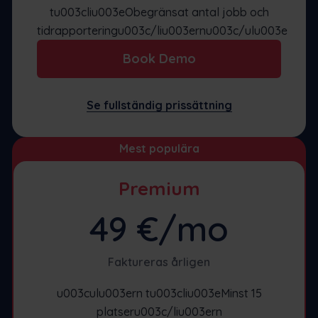
tu003cliu003eObegränsat antal jobb och
tidrapporteringu003c/liu003ernu003c/ulu003e
Book Demo
Se fullständig prissättning
Mest populära
Premium
49 €/mo
Faktureras årligen
u003culu003ern tu003cliu003eMinst 15
platseru003c/liu003ern