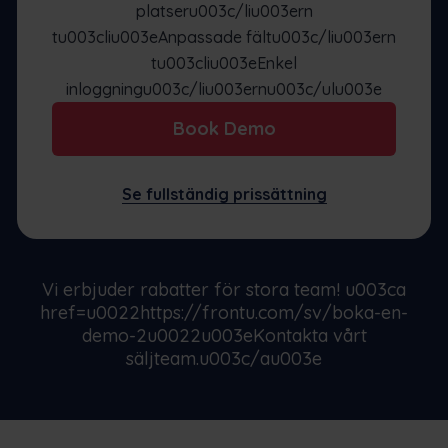
platseru003c/liu003ern
tu003cliu003eAnpassade fältu003c/liu003ern
tu003cliu003eEnkel
inloggningu003c/liu003ernu003c/ulu003e
Book Demo
Se fullständig prissättning
Vi erbjuder rabatter för stora team! u003ca
href=u0022https://frontu.com/sv/boka-en-
demo-2u0022u003eKontakta vårt
säljteam.u003c/au003e