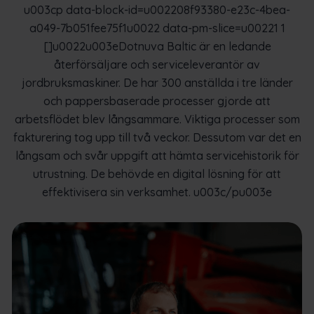
u003cp data-block-id=u002208f93380-e23c-4bea-
a049-7b051fee75f1u0022 data-pm-slice=u00221 1
[]u0022u003eDotnuva Baltic är en ledande
återförsäljare och serviceleverantör av
jordbruksmaskiner. De har 300 anställda i tre länder
och pappersbaserade processer gjorde att
arbetsflödet blev långsammare. Viktiga processer som
fakturering tog upp till två veckor. Dessutom var det en
långsam och svår uppgift att hämta servicehistorik för
utrustning. De behövde en digital lösning för att
effektivisera sin verksamhet. u003c/pu003e