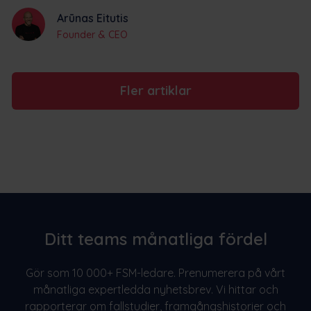
Arūnas Eitutis
Founder & CEO
Fler artiklar
Ditt teams månatliga fördel
Gör som 10 000+ FSM-ledare. Prenumerera på vårt
månatliga expertledda nyhetsbrev. Vi hittar och
rapporterar om fallstudier, framgångshistorier och