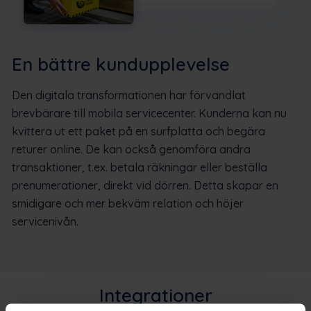
En bättre kundupplevelse
Den digitala transformationen har förvandlat
brevbärare till mobila servicecenter. Kunderna kan nu
kvittera ut ett paket på en surfplatta och begära
returer online. De kan också genomföra andra
transaktioner, t.ex. betala räkningar eller beställa
prenumerationer, direkt vid dörren. Detta skapar en
smidigare och mer bekväm relation och höjer
servicenivån.
Integrationer