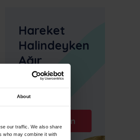
Hareket
Halindeyken
Ağır
Ekipman
Yönetimi
About
Demo için
se our traffic. We also share
ers who may combine it with