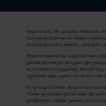
Frontu'nun diğer işletmelere nasıl yardım
olduğunu görün
Kaya bulonu, XXI. yüzyılda madencilik ve t
bulonlama ekipmanı ile modern madencil
koşullarda kontrol edebilir, çıkarabilir v
Modern madenlerde, kaya bulonları çalı
yüksek otomasyon seviyeleri gerçekleştiri
konumlandırma sayesinde, hidrolik kaya 
işgücünün diğer üyeleri için birçok riski o
En iyi kaya bulonları, kaya bulonu uzunl
maden güvenliğini garanti eder. Bu şekil
gerektirmez: makine güvenli çalışma koşu