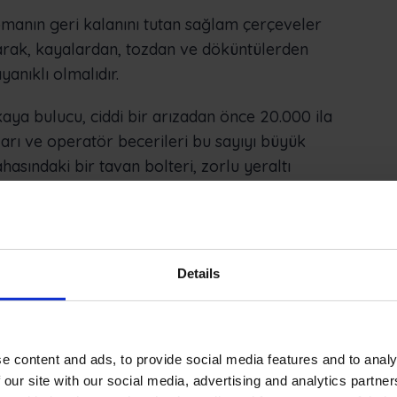
pmanın geri kalanını tutan sağlam çerçeveler
olarak, kayalardan, tozdan ve döküntülerden
nıklı olmalıdır.
ya bulucu, ciddi bir arızadan önce 20.000 ila
ulları ve operatör becerileri bu sayıyı büyük
ahasındaki bir tavan bolteri, zorlu yeraltı
öre çok daha az aşınmaya maruz kalacaktır.
bakımı madencilik araçlarının performansını en
 bulucu şasisi her şeyi bir arada tutan bir
Details
yı temizleyip yağlarken, ayrıca çatlak, kesik, pas
ncelerken, her 500 saatte bir çerçevenin
e content and ads, to provide social media features and to analy
önemlidir. Bozulur ve arızalanırsa, ekipmanın
 our site with our social media, advertising and analytics partn