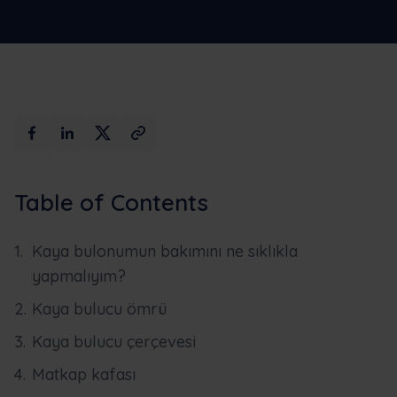
Maksimum
Demo için
Yapay Zeka
rezervasyon
yaptırın
Table of Contents
Kaya bulonumun bakımını ne sıklıkla
yapmalıyım?
Kaya bulucu ömrü
Kaya bulucu çerçevesi
Matkap kafası