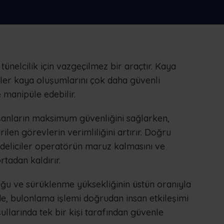
fazlasını yapın
cı
Nederlands
Norsk bokmål
српски
Slovenščina
Svenska
Türkçe
ünelcilik için vazgeçilmez bir araçtır. Kaya
er kaya oluşumlarını çok daha güvenli
e manipüle edebilir.
şanların maksimum güvenliğini sağlarken,
len görevlerin verimliliğini artırır. Doğru
deliciler operatörün maruz kalmasını ve
rtadan kaldırır.
uğu ve sürüklenme yüksekliğinin üstün oranıyla
de, bulonlama işlemi doğrudan insan etkileşimi
llarında tek bir kişi tarafından güvenle