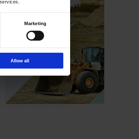
rezervasyon
 services.
yaptırın
Marketing
Allow all