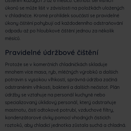
čištěním každých 3 až 6 měsíců. Četnost servisních
úkonů se může lišit v závislosti na položkách uložených
v chladničce. Kromě prohlídek součástí se pravidelné
úkony čištění pohybují od každodenního odstraňování
odpadu až po hloubkové čištění jednou za několik
měsíců.
Pravidelné údržbové čištění
Protože se v komerčních chladničkách skladuje
mnohem více masa, ryb, mléčných výrobků a dalších
potravin s vysokou vlhkostí, správná údržba začíná
odstraněním vlhkosti, bakterií a dalších nečistot. Plán
údržby se vztahuje na personál kuchyně nebo
specializovaný úklidový personál, který odstraňuje
mastnotu, čistí odtokové potrubí, vzduchové filtry,
kondenzátorové cívky pomocí vhodných čisticích
roztoků, aby chladicí jednotka zůstala suchá a chladná.