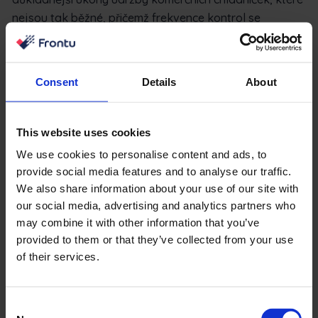
nejsou tak běžné, přičemž frekvence kontrol se
pohybuje mezi 8 a 12 měsíci.
Jaké jsou nejčastější problémy
Consent
Details
About
komerčních chladniček
Porozumění nejčastějším problémům komerčních
This website uses cookies
chladicích jednotek vám umožní předejít dalším
We use cookies to personalise content and ads, to
škodám, úplnému selhání zařízení, ztrátám při kažení
provide social media features and to analyse our traffic.
výrobků a nízké energetické účinnosti. Postupy údržby
We also share information about your use of our site with
komerčního chladicího zařízení upřednostňují regulaci
our social media, advertising and analytics partners who
teploty, aby se potraviny udržely v požadovaném
may combine it with other information that you’ve
stavu za všech okolností.
provided to them or that they’ve collected from your use
of their services.
Úprava termostatu zabraňuje hnití nebo zamrzání
výrobků a údržba vzduchového filtru, cívky
kondenzátoru a výparníku zabraňuje přehřívání a s ním
Consent