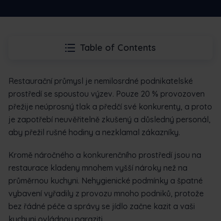
Table of Contents
Restaurační průmysl je nemilosrdné podnikatelské
prostředí se spoustou výzev. Pouze 20 % provozoven
přežije neúprosný tlak a předčí své konkurenty, a proto
je zapotřebí neuvěřitelně zkušený a důsledný personál,
aby přežil rušné hodiny a nezklamal zákazníky.
Kromě náročného a konkurenčního prostředí jsou na
restaurace kladeny mnohem vyšší nároky než na
průměrnou kuchyni. Nehygienické podmínky a špatné
vybavení vyřadily z provozu mnoho podniků, protože
bez řádné péče a správy se jídlo začne kazit a vaši
kuchyni ovládnou paraziti.