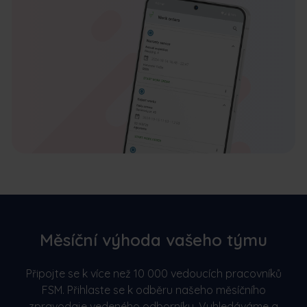
Měsíční výhoda vašeho týmu
Připojte se k více než 10 000 vedoucích pracovníků
FSM. Přihlaste se k odběru našeho měsíčního
zpravodaje vedeného odborníky. Vyhledáváme a