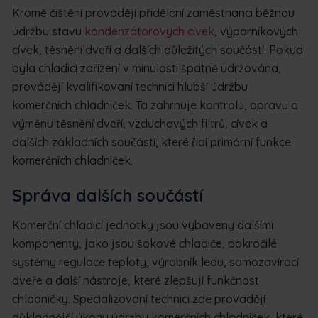
Kromě čištění provádějí přidělení zaměstnanci běžnou
údržbu stavu
kondenzátorových cívek
, výparníkových
cívek, těsnění dveří a dalších důležitých součástí. Pokud
byla chladicí zařízení v minulosti špatně udržována,
provádějí kvalifikovaní technici hlubší údržbu
komerčních chladniček. Ta zahrnuje kontrolu, opravu a
výměnu těsnění dveří, vzduchových filtrů, cívek a
dalších základních součástí, které řídí primární funkce
komerčních chladniček.
Správa dalších součástí
Komerční chladicí jednotky jsou vybaveny dalšími
komponenty, jako jsou šokové chladiče, pokročilé
systémy regulace teploty, výrobník ledu, samozavírací
dveře a další nástroje, které zlepšují funkčnost
chladničky. Specializovaní technici zde provádějí
důkladnější úkony údržby komerčních chladniček, které