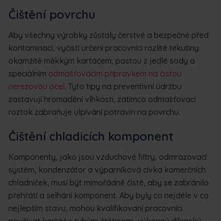
Čištění povrchu
Aby všechny výrobky zůstaly čerstvé a bezpečné před
kontaminací, vyčistí určení pracovníci rozlité tekutiny
okamžitě měkkým kartáčem, pastou z jedlé sody a
speciálním
odmašťovacím přípravkem na čistou
nerezovou ocel
. Tyto tipy na preventivní údržbu
zastavují hromadění vlhkosti, zatímco odmašťovací
roztok zabraňuje ulpívání potravin na povrchu.
Čištění chladicích komponent
Komponenty, jako jsou vzduchové filtry, odmrazovací
systém, kondenzátor a výparníková cívka komerčních
chladniček, musí být mimořádně čisté, aby se zabránilo
přehřátí a selhání komponent. Aby byly co nejdéle v co
nejlepším stavu, mohou kvalifikovaní pracovníci
používat kartáč s tuhými štětinami, výkonný dílenský