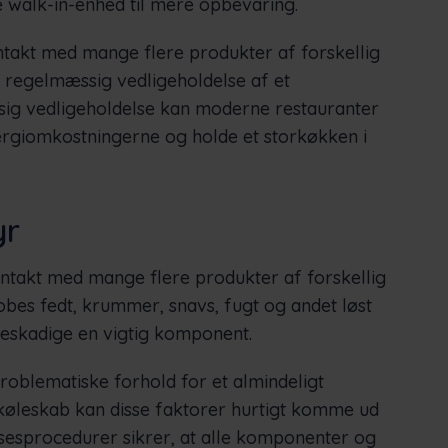
re walk-in-enhed til mere opbevaring.
akt med mange flere produkter af forskellig
m regelmæssig vedligeholdelse af et
ig vedligeholdelse kan moderne restauranter
rgiomkostningerne og holde et storkøkken i
yr
takt med mange flere produkter af forskellig
hobes fedt, krummer, snavs, fugt og andet løst
skadige en vigtig komponent.
roblematiske forhold for et almindeligt
køleskab kan disse faktorer hurtigt komme ud
sesprocedurer sikrer, at alle komponenter og