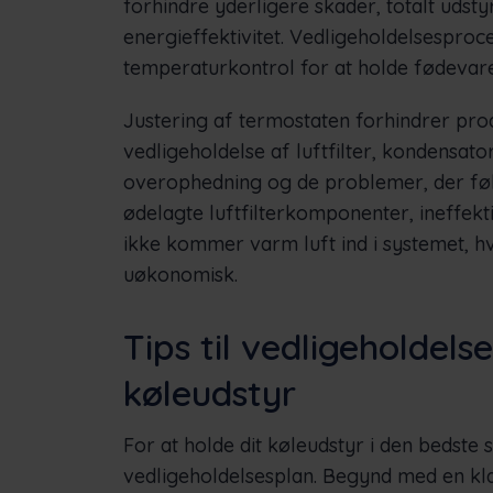
forhindre yderligere skader, totalt udst
energieffektivitet. Vedligeholdelsespro
temperaturkontrol for at holde fødevarern
Justering af termostaten forhindrer prod
vedligeholdelse af luftfilter, kondensa
overophedning og de problemer, der føl
ødelagte luftfilterkomponenter, ineffek
ikke kommer varm luft ind i systemet, hvi
uøkonomisk.
Tips til vedligeholdel
køleudstyr
For at holde dit køleudstyr i den bedste s
vedligeholdelsesplan. Begynd med en kla