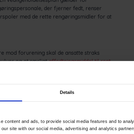
øringspersonale, der fjerner fedt, renser
orspoler med de rette rengøringsmidler for at
kre mod forurening skal de ansatte straks
ulver og et særligt
affedtningsmiddel til rent
vedligeholdelse stopper ophobning af fugt, mens
 at klæbe til overfladerne.
ter
Details
s luftfiltre, afrimningssystem, kondensator
mt rene for at forhindre overophedning og
e content and ads, to provide social media features and to analy
edste stand så længe som muligt kan
 our site with our social media, advertising and analytics partn
 børste, en kraftig støvsuger, en