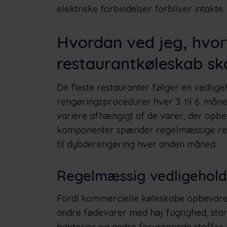
elektriske forbindelser forbliver intakte.
Hvordan ved jeg, hvor
restaurantkøleskab ska
De fleste restauranter følger en vedlig
rengøringsprocedurer hver 3. til 6. må
variere afhængigt af de varer, der opbev
komponenter spænder regelmæssige reng
til dybderengøring hver anden måned.
Regelmæssig vedligehold
Fordi kommercielle køleskabe opbevare
andre fødevarer med høj fugtighed, star
bakterier og andre forurenende stoffer.