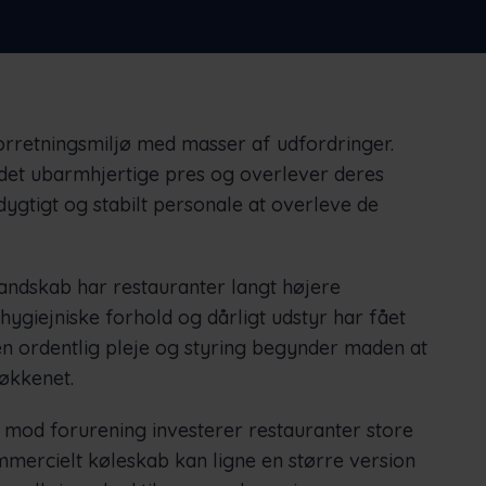
Nederlands
Norsk bokmål
српски
Slovenščina
Svenska
Türkçe
orretningsmiljø med masser af udfordringer.
det ubarmhjertige pres og overlever deres
dygtigt og stabilt personale at overleve de
andskab har restauranter langt højere
ygiejniske forhold og dårligt udstyr har fået
en ordentlig pleje og styring begynder maden at
køkkenet.
e mod forurening investerer restauranter store
mercielt køleskab kan ligne en større version