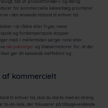
yrssvigt, tab af produktfordærv og dårlig
cedurer for kommercielle køleanlæg prioriterer
e i den ønskede tilstand til enhver tid.
ukter i at rådne eller fryse, mens
torspole og fordamperspole stopper
ger med. I mellemtiden sørger rene eller
tive
dørpakninger
og blæsermotorer for, at der
lket gør dit køleskab ineffektivt og
se af kommercielt
tand til enhver tid, skal du starte med en streng
r to-do-liste, der fokuserer på tilbagevendende