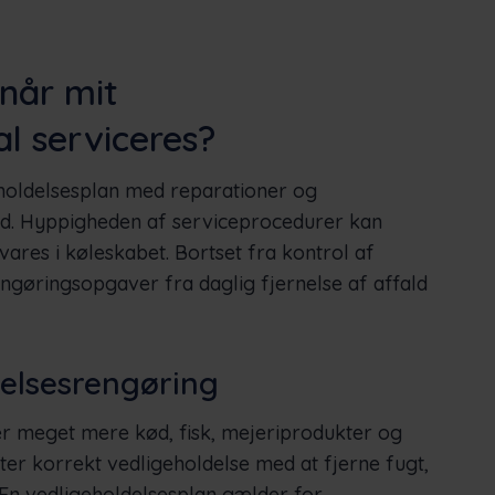
når mit
l serviceres?
eholdelsesplan med reparationer og
ned. Hyppigheden af serviceprocedurer kan
ares i køleskabet. Bortset fra kontrol af
øringsopgaver fra daglig fjernelse af affald
elsesrengøring
r meget mere kød, fisk, mejeriprodukter og
ter korrekt vedligeholdelse med at fjerne fugt,
 En vedligeholdelsesplan gælder for