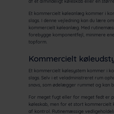
af et almindeligt køleskab eller en stør
Et kommercielt køleanlæg kommer i kont
slags. I denne vejledning kan du lære o
kommercielt køleanlæg. Med rutinemæss
forebygge komponentfejl, minimere ene
topform.
Kommercielt køleudst
Et kommercielt kølesystem kommer i kon
slags. Selv i et veladministreret rum op
snavs, som ødelægger rummet og kan be
For meget fugt eller for meget fedt er p
køleskab, men for et stort kommercielt 
af kontrol. Rutinemæssige vedligeholdel