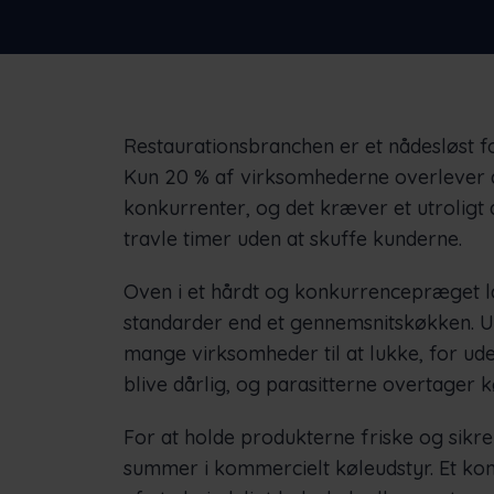
virksomheder
Restaurationsbranchen er et nådesløst f
Kun 20 % af virksomhederne overlever 
konkurrenter, og det kræver et utroligt 
travle timer uden at skuffe kunderne.
Oven i et hårdt og konkurrencepræget l
standarder end et gennemsnitskøkken. Uh
mange virksomheder til at lukke, for ud
blive dårlig, og parasitterne overtager 
For at holde produkterne friske og sikr
summer i kommercielt køleudstyr. Et kom