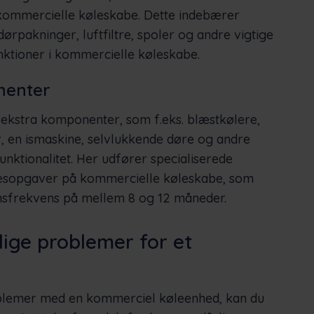
 kommercielle køleskabe. Dette indebærer
dørpakninger, luftfiltre, spoler og andre vigtige
ktioner i kommercielle køleskabe.
nenter
kstra komponenter, som f.eks. blæstkølere,
 en ismaskine, selvlukkende døre og andre
unktionalitet. Her udfører specialiserede
sesopgaver på kommercielle køleskabe, som
onsfrekvens på mellem 8 og 12 måneder.
ige problemer for et
oblemer med en kommerciel køleenhed, kan du