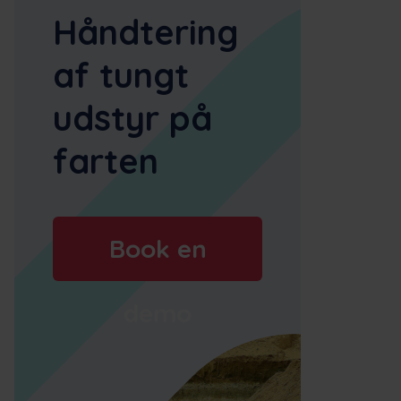
Håndtering
af tungt
udstyr på
farten
Book en
demo