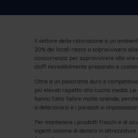
Scoprite come Frontu ha aiutato altre
aziende
Il settore della ristorazione è un ambient
20% dei locali riesce a sopravvivere alla
concorrenza: per sopravvivere alle ore d
staff incredibilmente preparato e costan
Oltre a un panorama duro e competitivo, 
più elevati rispetto alla cucina media. Le
hanno fatto fallire molte aziende, perché
a deteriorarsi e i parassiti si impossessan
Per mantenere i prodotti freschi e al sic
ingenti somme di denaro in attrezzature