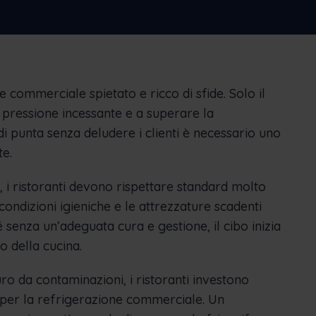
Nederlands
Norsk bokmål
српски
Slovenščina
Svenska
Türkçe
e commerciale spietato e ricco di sfide. Solo il
 pressione incessante e a superare la
i punta senza deludere i clienti è necessario uno
te.
i ristoranti devono rispettare standard molto
 condizioni igieniche e le attrezzature scadenti
 senza un’adeguata cura e gestione, il cibo inizia
o della cucina.
uro da contaminazioni, i ristoranti investono
 per la refrigerazione commerciale. Un