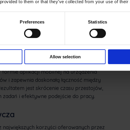
 provided to them or that they’ve collected from your use of their
mi mobilnymi
Preferences
Statistics
 konserwacją jest jednym z wielu aspektów
re musi martwić się kierownik operacyjny.
 zrównoważenie zarządzania zasobami
o zasobach, mamy na myśli zarówno techników,
Allow selection
ormie aplikacji mobilnej na urządzenia
sów i zapewnia doskonałą łączność między
ezultatem jest skrócenie czasu przestojów,
zadań i efektywne podejście do pracy.
wcza
 z największych korzyści oferowanych przez