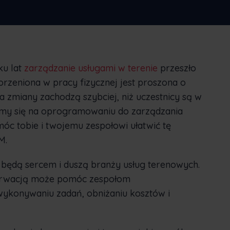
tylko
Nederlands
Norsk bokmål
српски
Slovenščina
Svenska
Türkçe
ku lat
zarządzanie usługami w terenie
przeszło
rzeniona w pracy fizycznej jest proszona o
 a zmiany zachodzą szybciej, niż uczestnicy są w
upimy się na oprogramowaniu do zarządzania
óc tobie i twojemu zespołowi ułatwić tę
M.
 będą sercem i duszą branży usług terenowych.
erwacją może pomóc zespołom
ykonywaniu zadań, obniżaniu kosztów i