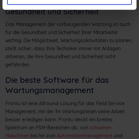
Gesundheit und Sicherheit
Das Management der vorbeugenden Wartung ist auch
für die Gesundheit und Sicherheit Ihrer Mitarbeiter
wichtig. Die Möglichkeit, Wartungsaktivitäten zu planen,
stellt sicher, dass Ihre Techniker immer mit Anlagen
arbeiten, die ihre Gesundheit und Sicherheit nicht
gefährden.
Die beste Software für das
Wartungsmanagement
Frontu ist eine Allround-Lösung für das Field Service
Management, mit der Ihr Wartungsteam seine Arbeit
besser erledigen kann. Frontu deckt ein breites
Spektrum an FSM-Bereichen ab, von
schweren
Maschinen
bis hin zum
Automatenmanagement
und