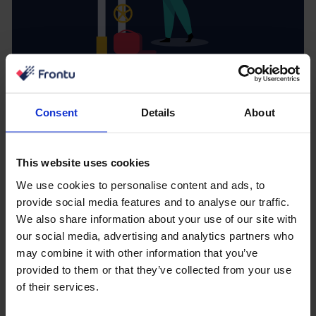
Gespeicherte, gespeicherte
Dokumentation
Consent
Details
About
Dies könnte zwar unter dem Abschnitt über das
manuelle Chaos stehen, aber wir haben uns
This website uses cookies
ausdrücklich dafür entschieden, einen eigenen Abschnitt
We use cookies to personalise content and ads, to
zu erstellen. Vorbeugende Wartungsmaßnahmen und
provide social media features and to analyse our traffic.
Reparaturen haben ihre eigene Dokumentation,
We also share information about your use of our site with
Verfahren und Geschichte.
our social media, advertising and analytics partners who
may combine it with other information that you’ve
Durch die sichere Speicherung all dieses Wissens
provided to them or that they’ve collected from your use
entsteht eine unschätzbare Ressourcendatenbank, auf
of their services.
die jeder über seine mobilen Geräte zugreifen kann.