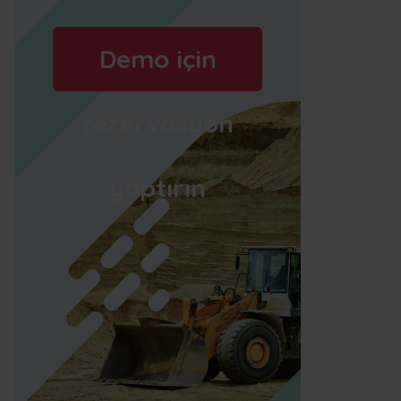
Demo için
rezervasyon
yaptırın