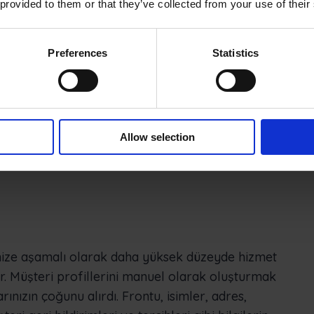
 provided to them or that they’ve collected from your use of their
malarınızı optimize etmekle kalmaz, aynı
inizin güvenini de kazanabilirsiniz.
Preferences
Statistics
elliğinin ve teknisyenlerin mobil
e geçen bir çalışma ekosistemidir. Baştan sona
playan, her şeyi bir araya getiren ve gelecek için
sağlayan bir platformdur.
Allow selection
gilerin derinliği, ilerleme ve gelişim için temel
rinize aşamalı olarak daha yüksek düzeyde hizmet
ar. Müşteri profillerini manuel olarak oluşturmak
nızın çoğunu alırdı. Frontu, isimler, adres,