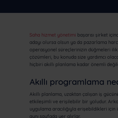
Frontu'nun diğer işletmelere nasıl yardım
olduğunu görün
Saha hizmet yönetimi
başarısı şirket için
adayı olursa olsun ya da pazarlama harcam
operasyonel süreçlerinizin düğmeleri ili
çözümleri, bu konuda size yardımcı olaca
hiçbiri akıllı planlama kadar önemli değild
Akıllı programlama ne
Akıllı planlama, uzaktan çalışan iş güc
etkileşimli ve erişilebilir bir yoludur. Ar
uygulama aracılığıyla erişebildikleri içi
aynı sayfada yer alırlar.