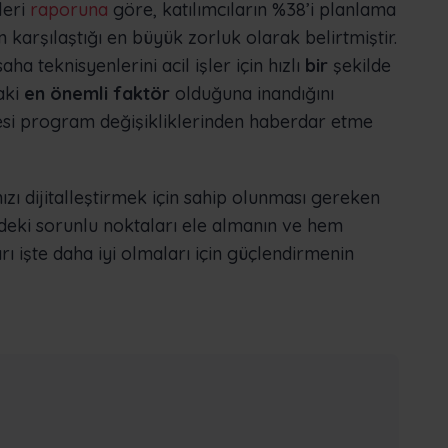
leri
raporuna
göre, katılımcıların %38’i planlama
n karşılaştığı en büyük zorluk olarak belirtmiştir.
aha teknisyenlerini acil işler için hızlı
bir
şekilde
aki
en önemli faktör
olduğuna inandığını
rkesi program değişikliklerinden haberdar etme
zı dijitalleştirmek için sahip olunması gereken
indeki sorunlu noktaları ele almanın ve hem
rı işte daha iyi olmaları için güçlendirmenin