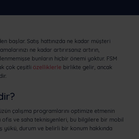
fazlasını yapın
cı
Nederlands
Norsk bokmål
српски
Slovenščina
Svenska
Türkçe
den başlar. Satış hattınızda ne kadar müşteri
alarınızı ne kadar artırırsanız artırın,
klenmemişse bunların hiçbir önemi yoktur. FSM
k çok çeşitli
özelliklerle
birlikte gelir, ancak
ir.
dir?
ünüzün çalışma programlarını optimize etmenin
ka ofis ve saha teknisyenleri, bu bilgilere bir mobil
n iş yükü, durum ve belirli bir konum hakkında