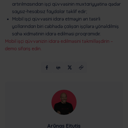
artırılmasından işçi qüvvəsinin muxtariyyətinə qədər
saysız-hesabsız faydalar təklif edir;
Mobil işçi qüvvəsini idarə etməyin ən təsirli
yollarından biri cəbhədə çalışan işçilərə yönəldilmiş
sahə xidmətinin idarə edilməsi proqramıdır.
Mobil işçi qüvvənizin idarə edilməsini təkmilləşdirin –
demo sifariş edin.
Arūnas Eitutis