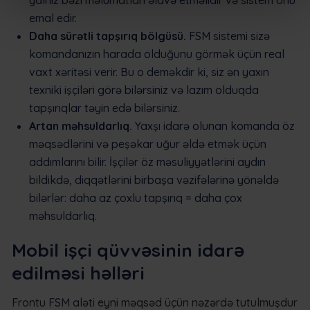
yalnız bəzi məlumatları əlavə etməlidir və sistem onu ​​
emal edir.
Daha sürətli tapşırıq bölgüsü.
FSM sistemi sizə
komandanızın harada olduğunu görmək üçün real
vaxt xəritəsi verir. Bu o deməkdir ki, siz ən yaxın
texniki işçiləri görə bilərsiniz və lazım olduqda
tapşırıqlar təyin edə bilərsiniz.
Artan məhsuldarlıq.
Yaxşı idarə olunan komanda öz
məqsədlərini və peşəkar uğur əldə etmək üçün
addımlarını bilir. İşçilər öz məsuliyyətlərini aydın
bildikdə, diqqətlərini birbaşa vəzifələrinə yönəldə
bilərlər: daha az çoxlu tapşırıq = daha çox
məhsuldarlıq.
Mobil işçi qüvvəsinin idarə
edilməsi həlləri
Frontu FSM aləti eyni məqsəd üçün nəzərdə tutulmuşdur