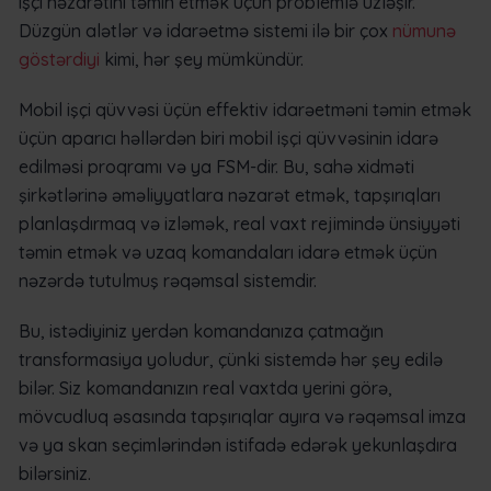
işçi nəzarətini təmin etmək üçün problemlə üzləşir.
Düzgün alətlər və idarəetmə sistemi ilə bir çox
nümunə
göstərdiyi
kimi, hər şey mümkündür.
Mobil işçi qüvvəsi üçün effektiv idarəetməni təmin etmək
üçün aparıcı həllərdən biri mobil işçi qüvvəsinin idarə
edilməsi proqramı və ya FSM-dir. Bu, sahə xidməti
şirkətlərinə əməliyyatlara nəzarət etmək, tapşırıqları
planlaşdırmaq və izləmək, real vaxt rejimində ünsiyyəti
təmin etmək və uzaq komandaları idarə etmək üçün
nəzərdə tutulmuş rəqəmsal sistemdir.
Bu, istədiyiniz yerdən komandanıza çatmağın
transformasiya yoludur, çünki sistemdə hər şey edilə
bilər. Siz komandanızın real vaxtda yerini görə,
mövcudluq əsasında tapşırıqlar ayıra və rəqəmsal imza
və ya skan seçimlərindən istifadə edərək yekunlaşdıra
bilərsiniz.