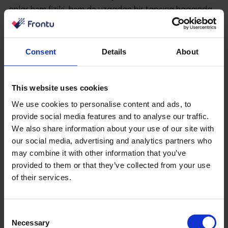
onlar həm fiziki, həm də uzaqdan bir tapşırıq haqqında
performans təhlili və təfərrüatları olan bir hesabat
alırlar.
Consent
Details
About
Əgər siz FSM proqram təminatını biznes
əməliyyatlarınıza inteqrasiya etsəniz, o zaman biznes iş
axınınızı da dəyişə bilərsiniz. Komanda üzvlərinin bir
This website uses cookies
ofisə gəlməsi lazım olmayacaq və insanlar istədikləri
We use cookies to personalise content and ads, to
yerdən uzaqdan işləyə biləcəklər.
provide social media features and to analyse our traffic.
We also share information about your use of our site with
our social media, advertising and analytics partners who
may combine it with other information that you’ve
provided to them or that they’ve collected from your use
of their services.
Consent
Necessary
Selection