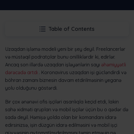
Table of Contents
Uzaqdan işləmə modeli yeni bir şey deyil. Freelancerlər
və müstəqil podratçılar bunu onilliklərdir ki, edirlər.
Ancaq son illərdə uzaqdan işləyənlərin sayı
əhəmiyyətli
dərəcədə artdı
. Koronavirus uzaqdan işi gücləndirdi və
böhran zamanı biznesin davam etdirilməsinin yeganə
yolu olduğunu göstərdi.
Bir çox ənənəvi ofis işçiləri asanlıqla keçid etdi, lakin
sahə xidməti qrupları və mobil işçilər üçün bu o qədər də
sadə deyil. Həmişə yolda olan bir komandanı idarə
edirsinizsə, işin düzgün idarə edilməsini və mobil işçi
qüvvəsinin avtomatlaşdırılmasını təmin etməyin nə