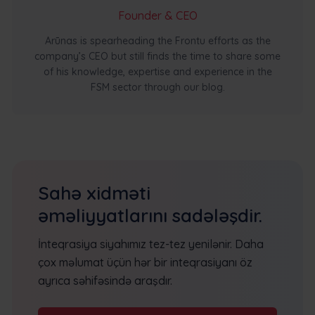
Founder & CEO
Arūnas is spearheading the Frontu efforts as the
company’s CEO but still finds the time to share some
of his knowledge, expertise and experience in the
FSM sector through our blog.
Sahə xidməti
əməliyyatlarını sadələşdir.
İnteqrasiya siyahımız tez-tez yenilənir. Daha
çox məlumat üçün hər bir inteqrasiyanı öz
ayrıca səhifəsində araşdır.