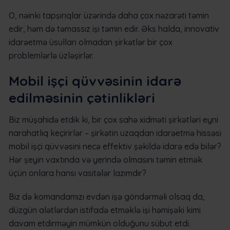
O, nəinki tapşırıqlar üzərində daha çox nəzarəti təmin
edir, həm də təmassız işi təmin edir. Əks halda, innovativ
idarəetmə üsulları olmadan şirkətlər bir çox
problemlərlə üzləşirlər.
Mobil işçi qüvvəsinin idarə
edilməsinin çətinlikləri
Biz müşahidə etdik ki, bir çox sahə xidməti şirkətləri eyni
narahatlıq keçirirlər – şirkətin uzaqdan idarəetmə hissəsi
mobil işçi qüvvəsini necə effektiv şəkildə idarə edə bilər?
Hər şeyin vaxtında və yerində olmasını təmin etmək
üçün onlara hansı vasitələr lazımdır?
Biz də komandamızı evdən işə göndərməli olsaq da,
düzgün alətlərdən istifadə etməklə işi həmişəki kimi
davam etdirməyin mümkün olduğunu sübut etdi.