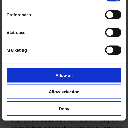
Preferences
Mobil işçi qüvvəsinin idarə edilməsi
proqramı digər üstünlüklər verir
Statistics
İşçilər üçün daha çox muxtariyyət
. Ənənəvi
idarəetmə işçiləri müstəqillikdən məhrum etməyə
Marketing
meyllidir, çünki onların bütün tapşırıqları diqqətlə
izlənilir. Mobil işçi qüvvəsi öz vəzifələrini rəqəmsal
şəkildə həyata keçirə və planlaşdıra bildikdə, arxa
Allow all
ofislə məsləhətləşməyə sərf olunan vaxtı azaldırlar.
İş sürəti artır, texniki və mühəndislərə daha çox
tapşırıq yerinə yetirməyə imkan verir.
Allow selection
Azaldılmış inzibati iş.
Sistem işçilərin yerinə yetirməli
olduğu tapşırıqları göstərir. Onlar bu məlumatı bir
Deny
neçə kliklə idarə edə bilərlər. Tapşırıq başa çatdıqda,
yığın sənədləri doldurmaq əvəzinə, mobil işçi qüvvəsi