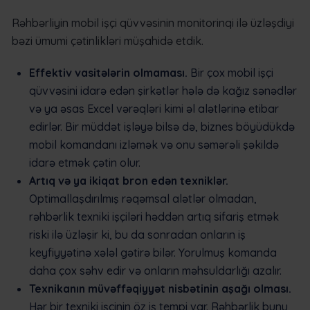
Rəhbərliyin mobil işçi qüvvəsinin monitorinqi ilə üzləşdiyi
bəzi ümumi çətinlikləri müşahidə etdik.
Effektiv vasitələrin olmaması.
Bir çox mobil işçi
qüvvəsini idarə edən şirkətlər hələ də kağız sənədlər
və ya əsas Excel vərəqləri kimi əl alətlərinə etibar
edirlər. Bir müddət işləyə bilsə də, biznes böyüdükdə
mobil komandanı izləmək və onu səmərəli şəkildə
idarə etmək çətin olur.
Artıq və ya ikiqat bron edən texniklər.
Optimallaşdırılmış rəqəmsal alətlər olmadan,
rəhbərlik texniki işçiləri həddən artıq sifariş etmək
riski ilə üzləşir ki, bu da sonradan onların iş
keyfiyyətinə xələl gətirə bilər. Yorulmuş komanda
daha çox səhv edir və onların məhsuldarlığı azalır.
Texnikanın müvəffəqiyyət nisbətinin aşağı olması.
Hər bir texniki işçinin öz iş tempi var. Rəhbərlik bunu