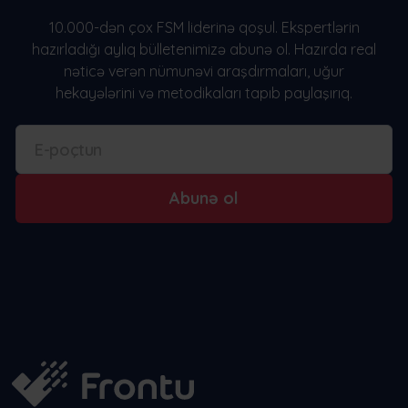
10.000-dən çox FSM liderinə qoşul. Ekspertlərin
hazırladığı aylıq bülletenimizə abunə ol. Hazırda real
nəticə verən nümunəvi araşdırmaları, uğur
hekayələrini və metodikaları tapıb paylaşırıq.
Abunə ol