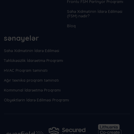
Frontu FSM Partnyor Proqramı
Sahə Xidmətinin İdarə Edilməsi
(FSM) nədir?
Bloq
sənayelər
Sahə Xidmətinin İdarə Edilməsi
Təhlükəsizlik İdarəetmə Proqramı
HVAC Proqram təminatı
Ağır texnika proqram təminatı
Kommunal İdarəetmə Proqramı
Obyektlərin İdarə Edilməsi Proqramı