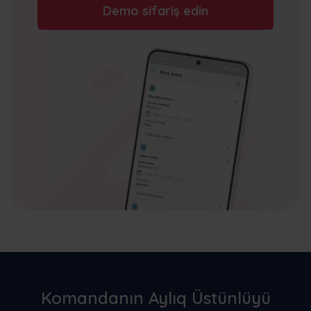
Demo sifariş edin
Komandanın Aylıq Üstünlüyü