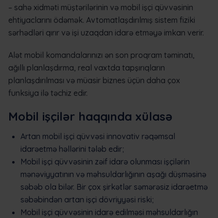
– sahə xidməti müştərilərinin və mobil işçi qüvvəsinin
ehtiyaclarını ödəmək. Avtomatlaşdırılmış sistem fiziki
sərhədləri qırır və işi uzaqdan idarə etməyə imkan verir.
Alət mobil komandalarınızı ən son proqram təminatı,
ağıllı planlaşdırma, real vaxtda tapşırıqların
planlaşdırılması və müasir biznes üçün daha çox
funksiya ilə təchiz edir.
Mobil işçilər haqqında xülasə
Artan mobil işçi qüvvəsi innovativ rəqəmsal
idarəetmə həllərini tələb edir;
Mobil işçi qüvvəsinin zəif idarə olunması işçilərin
mənəviyyatının və məhsuldarlığının aşağı düşməsinə
səbəb ola bilər. Bir çox şirkətlər səmərəsiz idarəetmə
səbəbindən artan işçi dövriyyəsi riski;
Mobil işçi qüvvəsinin idarə edilməsi məhsuldarlığın