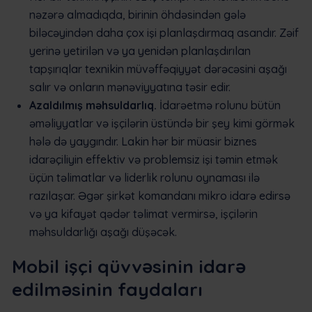
nəzərə almadıqda, birinin öhdəsindən gələ
biləcəyindən daha çox işi planlaşdırmaq asandır. Zəif
yerinə yetirilən və ya yenidən planlaşdırılan
tapşırıqlar texnikin müvəffəqiyyət dərəcəsini aşağı
salır və onların mənəviyyatına təsir edir.
Azaldılmış məhsuldarlıq.
İdarəetmə rolunu bütün
əməliyyatlar və işçilərin üstündə bir şey kimi görmək
hələ də yaygındır. Lakin hər bir müasir biznes
idarəçiliyin effektiv və problemsiz işi təmin etmək
üçün təlimatlar və liderlik rolunu oynaması ilə
razılaşar. Əgər şirkət komandanı mikro idarə edirsə
və ya kifayət qədər təlimat vermirsə, işçilərin
məhsuldarlığı aşağı düşəcək.
Mobil işçi qüvvəsinin idarə
edilməsinin faydaları