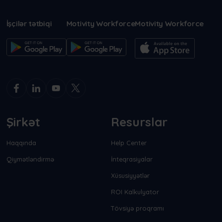
İşçilər tətbiqi
Motivity Workforce
Motivity Workforce
Şirkət
Resurslar
Haqqında
Help Center
Qiymətləndirmə
İnteqrasiyalar
Xüsusiyyətlər
ROI Kalkulyator
Tövsiyə proqramı