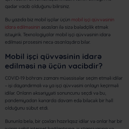
qədər vacib olduğunu bilirsiniz.
Bu yazıda biz mobil işçilər üçün
mobil işçi qüvvəsinin
idarə edilməsinin
əsasları ilə sizə bələdçilik etmək
istəyirik. Texnologiyalar mobil işçi qüvvəsinin idarə
edilməsi prosesini necə asanlaşdıra bilər.
Mobil işçi qüvvəsinin idarə
edilməsi nə üçün vacibdir?
COVID-19 böhranı zamanı müəssisələr seçim etməli idilər
– işi dayandırmalı və ya işçi qüvvəsini onlayn keçirməli
idilər. Onların əksəriyyəti sonuncunu seçdi və bu,
pandemiyadan kənarda davam edə biləcək bir həll
olduğunu sübut etdi.
Bununla belə, bir çoxları hazırlıqsız idilər və onlar hər bir
işçinin sabit internet bağlantısına, iş stansiyasına və