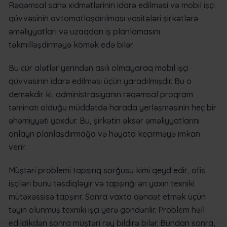
Rəqəmsal sahə xidmətlərinin idarə edilməsi və mobil işçi
qüvvəsinin avtomatlaşdırılması vasitələri şirkətlərə
əməliyyatları və uzaqdan iş planlamasını
təkmilləşdirməyə kömək edə bilər.
Bu cür alətlər yerindən asılı olmayaraq mobil işçi
qüvvəsinin idarə edilməsi üçün yaradılmışdır. Bu o
deməkdir ki, administrasiyanın rəqəmsal proqram
təminatı olduğu müddətdə harada yerləşməsinin heç bir
əhəmiyyəti yoxdur. Bu, şirkətin əksər əməliyyatlarını
onlayn planlaşdırmağa və həyata keçirməyə imkan
verir.
Müştəri problemi tapşırıq sorğusu kimi qeyd edir, ofis
işçiləri bunu təsdiqləyir və tapşırığı ən yaxın texniki
mütəxəssisə tapşırır. Sonra vaxta qənaət etmək üçün
təyin olunmuş texniki işçi yerə göndərilir. Problem həll
edildikdən sonra müştəri rəy bildirə bilər. Bundan sonra,