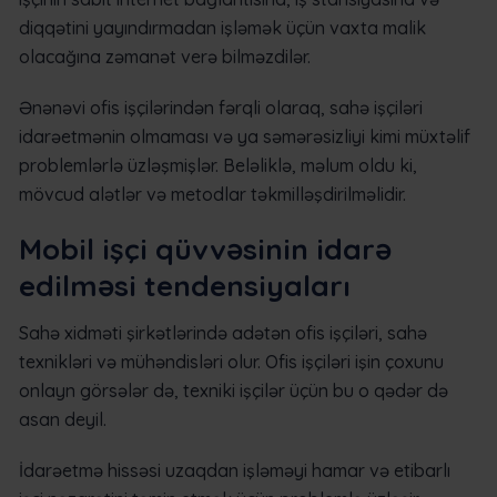
diqqətini yayındırmadan işləmək üçün vaxta malik
olacağına zəmanət verə bilməzdilər.
Ənənəvi ofis işçilərindən fərqli olaraq, sahə işçiləri
idarəetmənin olmaması və ya səmərəsizliyi kimi müxtəlif
problemlərlə üzləşmişlər. Beləliklə, məlum oldu ki,
mövcud alətlər və metodlar təkmilləşdirilməlidir.
Mobil işçi qüvvəsinin idarə
edilməsi tendensiyaları
Sahə xidməti şirkətlərində adətən ofis işçiləri, sahə
texnikləri və mühəndisləri olur. Ofis işçiləri işin çoxunu
onlayn görsələr də, texniki işçilər üçün bu o qədər də
asan deyil.
İdarəetmə hissəsi uzaqdan işləməyi hamar və etibarlı