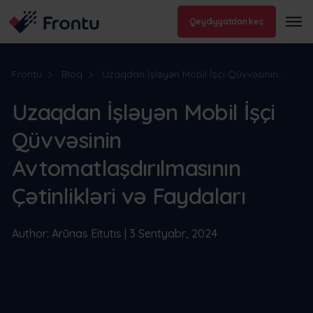
Qeydiyyatdan keç
Frontu
Bloq
Uzaqdan İşləyən Mobil İşçi Qüvvəsinin...
Uzaqdan İşləyən Mobil İşçi
Qüvvəsinin
Avtomatlaşdırılmasının
Çətinlikləri və Faydaları
Author: Arūnas Eitutis | 3 Sentyabr, 2024