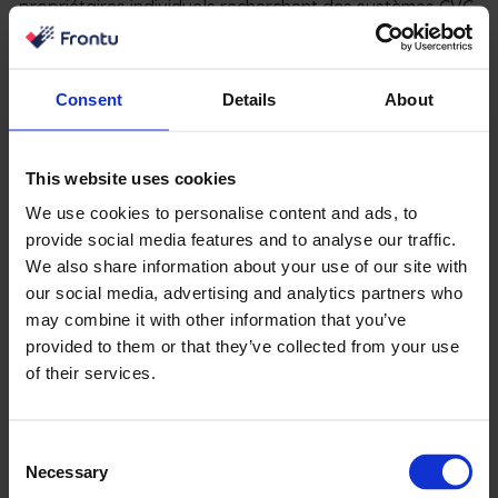
propriétaires individuels recherchent des systèmes CVC
intelligents pour leur maison. Ce que les entreprises de
CVC peuvent faire, c’est personnaliser leurs efforts de
marketing pour offrir aux gens le service le meilleur et le
Consent
Details
About
plus sûr.
7. Systèmes adaptés aux mobiles
This website uses cookies
We use cookies to personalise content and ads, to
Votre site web, vos canaux de médias sociaux et vos
provide social media features and to analyse our traffic.
systèmes de planification d’entreprise doivent être
We also share information about your use of our site with
entièrement compatibles avec les appareils mobiles. De
our social media, advertising and analytics partners who
nos jours, le nombre d’utilisateurs de téléphones
may combine it with other information that you’ve
mobiles dépasse celui des utilisateurs d’ordinateurs de
provided to them or that they’ve collected from your use
bureau, et il est essentiel de veiller à ce que tout le
of their services.
monde puisse accéder à votre service de chauffage,
ventilation et climatisation.
Consent
Necessary
Mais l’accessibilité n’est pas le seul aspect à prendre en
Selection