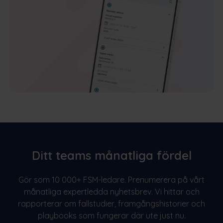
Ditt teams månatliga fördel
Gör som 10 000+ FSM-ledare. Prenumerera på vårt
månatliga expertledda nyhetsbrev. Vi hittar och
rapporterar om fallstudier, framgångshistorier och
playbooks som fungerar där ute just nu.