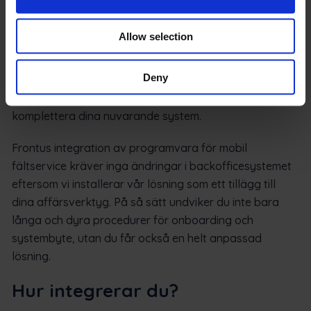
programvaran med ERP-
system
Allow selection
På Frontu anser vi att programvara för affärshantering
Deny
måste arbeta för ditt företag, inte mot det. Därför har
vi utvecklat en enkel FSM-integration för att
komplettera dina nuvarande system.
Frontus integration av programvara för mobil
fältservice kräver inga ändringar i backofficesystemet
eftersom vi installerar vår lösning som ett tillägg till
dina affärsverktyg. På så sätt undviker du inte bara
långa och dyra procedurer för onboarding och
systembyte, utan du får också en helt anpassad
lösning.
Hur integrerar du?