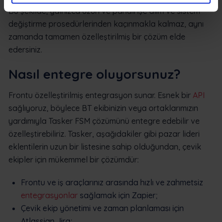
Bu şekilde, yalnızca uzun ve pahalı işe alım ve sistem
değiştirme prosedürlerinden kaçınmakla kalmaz, aynı
zamanda tamamen özelleştirilmiş bir çözüm elde
edersiniz.
Nasıl entegre oluyorsunuz?
Frontu özelleştirilmiş entegrasyon sunar. Esnek bir
API
sağlıyoruz, böylece BT ekibinizin veya ortaklarımızın
yardımıyla Tasker FSM çözümünü entegre edebilir ve
özelleştirebiliriz. Tasker, aşağıdakiler gibi pazar lideri
eklentilerin uzun bir listesine sahip olduğundan, çevik
ekipler için mükemmel bir çözümdür:
Frontu ve iş araçlarınız arasında hızlı ve zahmetsiz
entegrasyonlar
sağlamak için Zapier;
Çevik ekip yönetimi ve zaman planlaması için
Atlassian Jira;