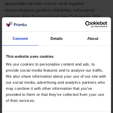
siparişinden türetilen orijinal varlık kaydının
oluşturulmasına yardımcı olabilirken, saha servis
yönetimi daha fazla ayrıntıya girer. Dolayısıyla, FSM
yazılımı görev takibi, kullanılan parçalar, arıza
kodlarının izlenmesi, garantilerin takibi ve bakım
geçmişinin kaydedilmesi konularında şirketinize fayda
Consent
Details
About
sağlayabilir.
Kaynak ve çalışan planlaması
This website uses cookies
We use cookies to personalise content and ads, to
ERP yazılımı, bir satın alma siparişi geldikten sonra
provide social media features and to analyse our traffic.
kurulum tarihi rezervasyonu gibi genel planlama
We also share information about your use of our site with
görevlerini yerine getirir. Bir ERP çözümü doğrudan
our social media, advertising and analytics partners who
müşterilere gönderilmek üzere ayrıntılı faturalar
may combine it with other information that you’ve
oluşturabilir, ancak ekip yönetimi ve zamanlama için çok
provided to them or that they’ve collected from your use
fazla işlevsellik sağlamaz.
of their services.
Saha servis yönetimi yazılımı, teknisyenlerin üretkenliğini