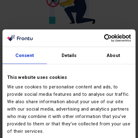
Компанії та організації, що надають послуги на
місцях, які впровадили хоча б деякі з вищезгаданих
технологічних досягнень, зменшують навантаження
Consent
Details
About
на технічного спеціаліста. У свою чергу, вони
можуть зосередитися менше на технічних операціях
This website uses cookies
і більше на управлінні клієнтами.
We use cookies to personalise content and ads, to
По суті, клієнтоорієнтованість починається з
provide social media features and to analyse our traffic.
надання працівникам, які працюють на передовій,
We also share information about your use of our site
необхідних мобільних інструментів. Якщо інженер
with our social media, advertising and analytics partners
who may combine it with other information that you’ve
сильно залежить від керівництва, бек-офісу та інших
provided to them or that they’ve collected from your use
факторів, він не зможе забезпечити клієнтам
of their services.
належний рівень обслуговування.