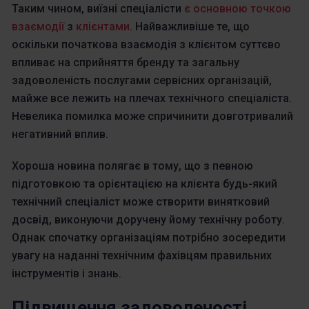
Таким чином, виїзні спеціалісти
є основною точкою
взаємодії
з
клієнтами
. Найважливіше те, що
оскільки початкова взаємодія з клієнтом суттєво
впливає на сприйняття бренду та загальну
задоволеність послугами сервісних організацій,
майже все лежить на плечах технічного спеціаліста.
Невелика помилка може спричинити довготривалий
негативний вплив.
Хороша новина полягає в тому, що з певною
підготовкою та орієнтацією на клієнта будь-який
технічний спеціаліст може створити винятковий
досвід, виконуючи доручену йому технічну роботу.
Однак спочатку організаціям потрібно зосередити
увагу на наданні технічним фахівцям правильних
інструментів і знань.
Підвищення задоволеності