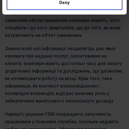
Deny
про роботи, клієнтів, обладнання та послуги.
Завдяки програмному забезпеченню для управління
сервісним обслуговуванням інженери знають, чого
очікувати і до кого звертатися, ще до того, як вони
потрапляють на об’єкт замовника.
Знання всієї цієї інформації заздалегідь дає явну
перевагу при наданні послуг, орієнтованих на
клієнта. Інженери мають достатньо часу для запиту
додаткової інформації та досліджень, що дозволяє
їм оптимізувати роботу на місці. Крім того, така
інформація, як контекст взаємовідносин і
попередня взаємодія, відіграє важливу роль у
забезпеченні виняткового клієнтського досвіду.
Нарешті, рішення FSM покращують залученість
працівників у польових службах, оскільки надають