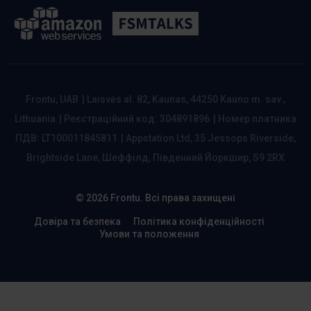
Frontu, UAB
|
Laisvės al. 82, Kaunas, 44250 Kauno m. sav.,
Lithuania
|
Реєстраційний код: 304891896
|
Номер платника
ПДВ: LT100011845811
|
Appstation Ltd, 35 Jessops Riverside,
Brightside Lane, Шеффілд, Південний Йоркшир, S9 2RX
© 2026 Frontu. Всі права захищені
Довіра та безпека
Політика конфіденційності
Умови та положення