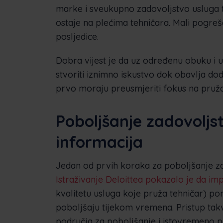
marke i sveukupno zadovoljstvo usluga t
ostaje na plećima tehničara. Mali pogre
posljedice.
Dobra vijest je da uz određenu obuku i u
stvoriti iznimno iskustvo dok obavlja do
prvo moraju preusmjeriti fokus na pružan
Poboljšanje zadovolj
informacija
Jedan od prvih koraka za poboljšanje za
Istraživanje Deloittea pokazalo je da i
kvalitetu usluga koje pruža tehničar) p
poboljšaju tijekom vremena. Pristup t
područja za poboljšanje i istovremeno p