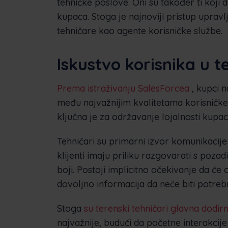
tehničke poslove. Oni su također ti koji
kupaca. Stoga je najnoviji pristup uprav
tehničare kao agente korisničke službe.
Iskustvo korisnika u t
Prema istraživanju SalesForcea
, kupci n
među najvažnijim kvalitetama korisničke 
ključna je za održavanje lojalnosti kupac
Tehničari su primarni izvor komunikacij
klijenti imaju priliku razgovarati s poza
boji. Postoji implicitno očekivanje da će
dovoljno informacija da neće biti potre
Stoga
su terenski tehničari glavna dodirn
najvažnije, budući da početne interakcije