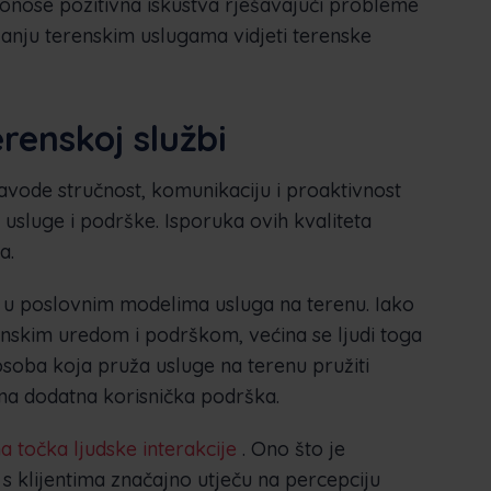
 donose pozitivna iskustva rješavajući probleme
ljanju terenskim uslugama vidjeti terenske
erenskoj službi
avode stručnost, komunikaciju i proaktivnost
usluge i podrške. Isporuka ovih kvaliteta
a.
e u poslovnim modelima usluga na terenu. Iako
dinskim uredom i podrškom, većina se ljudi toga
 osoba koja pruža usluge na terenu pružiti
bna dodatna korisnička podrška.
a točka ljudske interakcije
. Ono što je
 s klijentima značajno utječu na percepciju