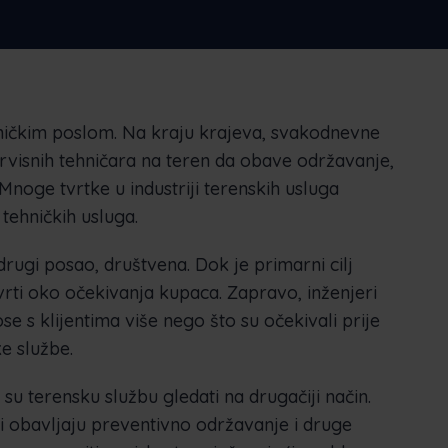
Nederlands
Norsk bokmål
српски
Slovenščina
Svenska
Türkçe
hničkim poslom. Na kraju krajeva, svakodnevne
ervisnih tehničara na teren da obave održavanje,
Mnoge tvrtke u industriji terenskih usluga
tehničkih usluga.
drugi posao, društvena. Dok je primarni cilj
 vrti oko očekivanja kupaca. Zapravo, inženjeri
e s klijentima više nego što su očekivali prije
e službe.
su terensku službu gledati na drugačiji način.
ji obavljaju preventivno održavanje i druge