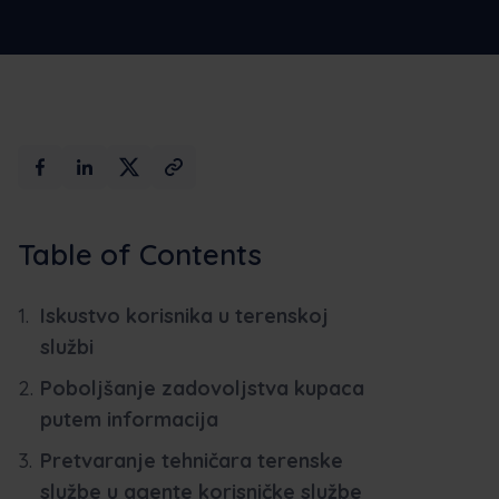
Maksimalna
Rezervirajte
umjetna
demo
inteligencija
Table of Contents
Iskustvo korisnika u terenskoj
službi
Poboljšanje zadovoljstva kupaca
putem informacija
Pretvaranje tehničara terenske
službe u agente korisničke službe