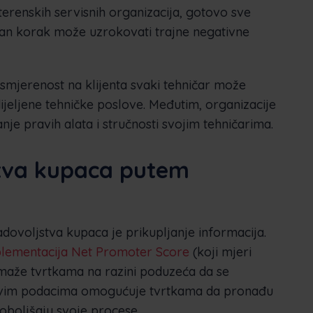
erenskih servisnih organizacija, gotovo sve
šan korak može uzrokovati trajne negativne
smjerenost na klijenta svaki tehničar može
dijeljene tehničke poslove. Međutim, organizacije
je pravih alata i stručnosti svojim tehničarima.
stva kupaca putem
dovoljstva kupaca je prikupljanje informacija.
mplementacija Net Promoter Score
(koji mjeri
omaže tvrtkama na razini poduzeća da se
akvim podacima omogućuje tvrtkama da pronađu
oboljšaju svoje procese.