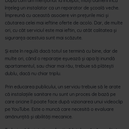
După cum am menționat la început, mulți oameni încă
înțeleg un instalator ca un reparator de școală veche.
Împreună cu această asociere vin prețurile mici și
căutarea celei mai ieftine oferte de acolo. Dar, de multe
ori, cu cât serviciul este mai ieftin, cu atât calitatea și
siguranța acestuia sunt mai scăzute.
Și este în regulă dacă totul se termină cu bine, dar de
multe ori, când o reparație eșuează și apa îți inundă
apartamentul, sau chiar mai rău, trebuie să plătești
dublu, dacă nu chiar triplu.
Prin educarea publicului, un serviciu trebuie să le arate
că instalațiile sanitare nu sunt un proces de bază pe
care oricine îl poate face după vizionarea unui videoclip
pe YouTube. Este o muncă care necesită o evaluare
amănunțită și abilități mecanice.