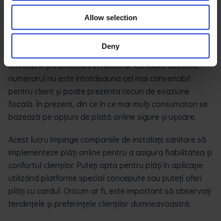
de-a face cu instalații mari.
Allow selection
8. Plăți online
Deny
Nu este un secret faptul că mulți clienți plătesc
tehnicienii și instalatorii în numerar. Cu toate acestea,
numerarul nu este întotdeauna cel mai convenabil
pentru client și poate prezenta riscuri de evaziune
fiscală. În prezent, din ce în ce mai mulți consumatori se
bazează pe opțiuni de plată online sigure și ușoare.
Acest lucru împinge companiile de instalații sanitare să
implementeze plăți online pentru a asigura fiabilitatea și
confortul clienților. Puteți opta pentru plăți în aplicație
utilizând platforme special concepute sau puteți oferi
plăți cu cardul. Oricum ar fi, este important să observați
tendințele și preferințele clienților dumneavoastră.