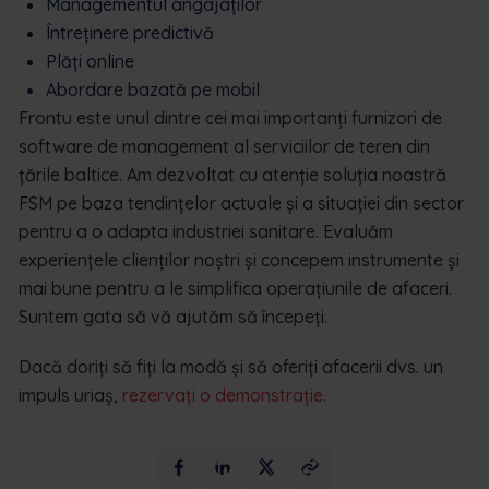
Managementul angajaților
Întreținere predictivă
Plăți online
Abordare bazată pe mobil
Frontu este unul dintre cei mai importanți furnizori de
software de management al serviciilor de teren din
țările baltice. Am dezvoltat cu atenție soluția noastră
FSM pe baza tendințelor actuale și a situației din sector
pentru a o adapta industriei sanitare. Evaluăm
experiențele clienților noștri și concepem instrumente și
mai bune pentru a le simplifica operațiunile de afaceri.
Suntem gata să vă ajutăm să începeți.
Dacă doriți să fiți la modă și să oferiți afacerii dvs. un
impuls uriaș,
rezervați o demonstrație
.