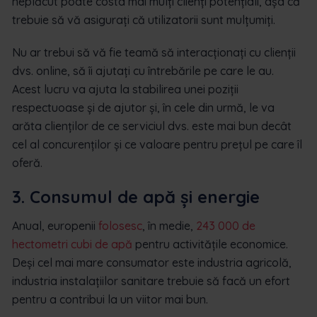
neplăcut poate costa mai mulți clienți potențiali, așa că
trebuie să vă asigurați că utilizatorii sunt mulțumiți.
Nu ar trebui să vă fie teamă să interacționați cu clienții
dvs. online, să îi ajutați cu întrebările pe care le au.
Acest lucru va ajuta la stabilirea unei poziții
respectuoase și de ajutor și, în cele din urmă, le va
arăta clienților de ce serviciul dvs. este mai bun decât
cel al concurenților și ce valoare pentru prețul pe care îl
oferă.
3. Consumul de apă și energie
Anual, europenii
folosesc
, în medie,
243 000 de
hectometri cubi de apă
pentru activitățile economice.
Deși cel mai mare consumator este industria agricolă,
industria instalațiilor sanitare trebuie să facă un efort
pentru a contribui la un viitor mai bun.