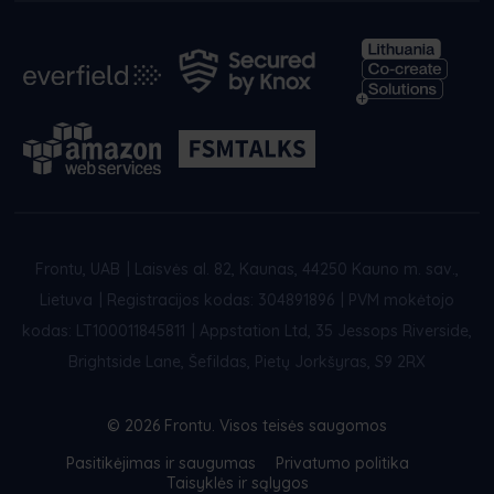
Frontu, UAB
|
Laisvės al. 82, Kaunas, 44250 Kauno m. sav.,
Lietuva
|
Registracijos kodas: 304891896
|
PVM mokėtojo
kodas: LT100011845811
|
Appstation Ltd, 35 Jessops Riverside,
Brightside Lane, Šefildas, Pietų Jorkšyras, S9 2RX
© 2026 Frontu. Visos teisės saugomos
Pasitikėjimas ir saugumas
Privatumo politika
Taisyklės ir sąlygos