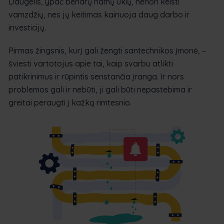
Daugelis, ypač bendrų namų ūkių, nenori keisti
vamzdžių, nes jų keitimas kainuoja daug darbo ir
investicijų.
Pirmas žingsnis, kurį gali žengti santechnikos įmonė, –
šviesti vartotojus apie tai, kaip svarbu atlikti
patikrinimus ir rūpintis senstančia įranga. Ir nors
problemos gali ir nebūti, ji gali būti nepastebima ir
greitai peraugti į kažką rimtesnio.