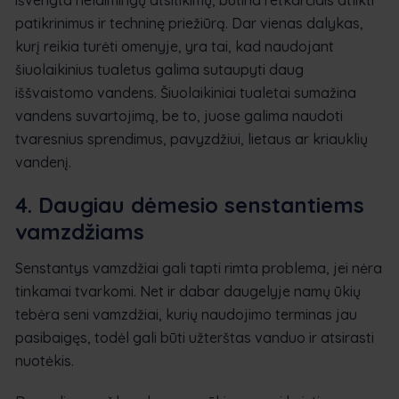
patikrinimus ir techninę priežiūrą. Dar vienas dalykas,
kurį reikia turėti omenyje, yra tai, kad naudojant
šiuolaikinius tualetus galima sutaupyti daug
iššvaistomo vandens. Šiuolaikiniai tualetai sumažina
vandens suvartojimą, be to, juose galima naudoti
tvaresnius sprendimus, pavyzdžiui, lietaus ar kriauklių
vandenį.
4. Daugiau dėmesio senstantiems
vamzdžiams
Senstantys vamzdžiai gali tapti rimta problema, jei nėra
tinkamai tvarkomi. Net ir dabar daugelyje namų ūkių
tebėra seni vamzdžiai, kurių naudojimo terminas jau
pasibaigęs, todėl gali būti užterštas vanduo ir atsirasti
nuotėkis.