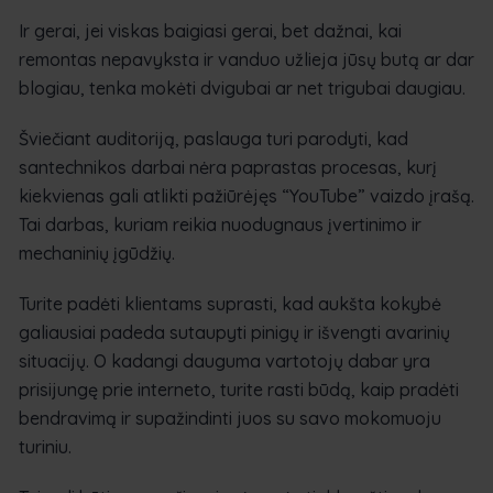
Ir gerai, jei viskas baigiasi gerai, bet dažnai, kai
remontas nepavyksta ir vanduo užlieja jūsų butą ar dar
blogiau, tenka mokėti dvigubai ar net trigubai daugiau.
Šviečiant auditoriją, paslauga turi parodyti, kad
santechnikos darbai nėra paprastas procesas, kurį
kiekvienas gali atlikti pažiūrėjęs “YouTube” vaizdo įrašą.
Tai darbas, kuriam reikia nuodugnaus įvertinimo ir
mechaninių įgūdžių.
Turite padėti klientams suprasti, kad aukšta kokybė
galiausiai padeda sutaupyti pinigų ir išvengti avarinių
situacijų. O kadangi dauguma vartotojų dabar yra
prisijungę prie interneto, turite rasti būdą, kaip pradėti
bendravimą ir supažindinti juos su savo mokomuoju
turiniu.