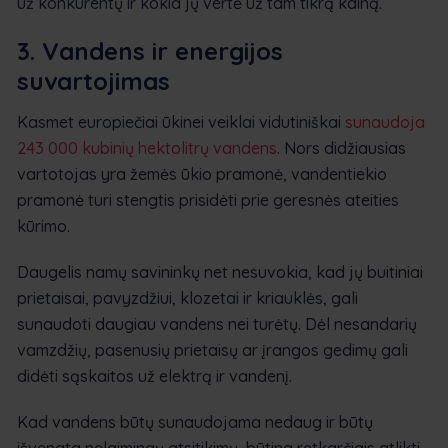
už konkurentų ir kokia jų vertė už tam tikrą kainą.
3. Vandens ir energijos
suvartojimas
Kasmet europiečiai ūkinei veiklai vidutiniškai
sunaudoja
243 000 kubinių hektolitrų vandens
. Nors didžiausias
vartotojas yra žemės ūkio pramonė, vandentiekio
pramonė turi stengtis prisidėti prie geresnės ateities
kūrimo.
Daugelis namų savininkų net nesuvokia, kad jų buitiniai
prietaisai, pavyzdžiui, klozetai ir kriauklės, gali
sunaudoti daugiau vandens nei turėtų. Dėl nesandarių
vamzdžių, pasenusių prietaisų ar įrangos gedimų gali
didėti sąskaitos už elektrą ir vandenį.
Kad vandens būtų sunaudojama nedaug ir būtų
išvengta nelaimingų atsitikimų, būtina retkarčiais atlikti