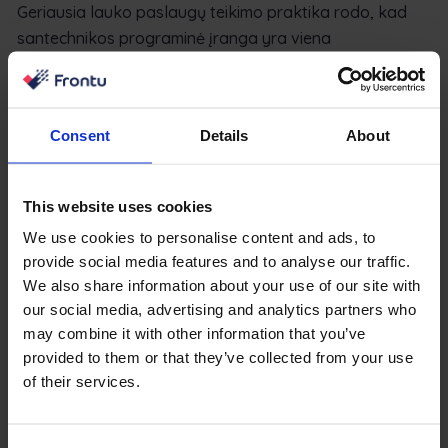
Geriausia lauko paslaugų teikimo praktika rodo, kad
santechnikos programinė įranga yra viena
veiksmingiausių priemonių, padedančių padidinti
darbuotojų našumą ir efektyvumą.
Consent
Details
About
Debesija pagrįstas sprendimas gali padėti jūsų įmonei
sudaryti darbuotojų grafikus, sekti užduočių
atnaujinimus ir atlikti administracinį darbą. Nors visos
This website uses cookies
pirmiau išvardytos tendencijos ir patarimai yra labai
We use cookies to personalise content and ads, to
svarbūs įmonės augimui, juos pasiekti bus sudėtinga, jei
provide social media features and to analyse our traffic.
komandos valdymas bus silpnas.
We also share information about your use of our site with
7. Prognozuojamoji techninė
our social media, advertising and analytics partners who
may combine it with other information that you’ve
priežiūra
provided to them or that they’ve collected from your use
of their services.
Prognozuojamoji techninė priežiūra grindžiama daiktų
interneto ir dirbtinio intelekto sprendimais. Į įrangoje,
pavyzdžiui, vamzdžiuose, nuotekų sistemose,