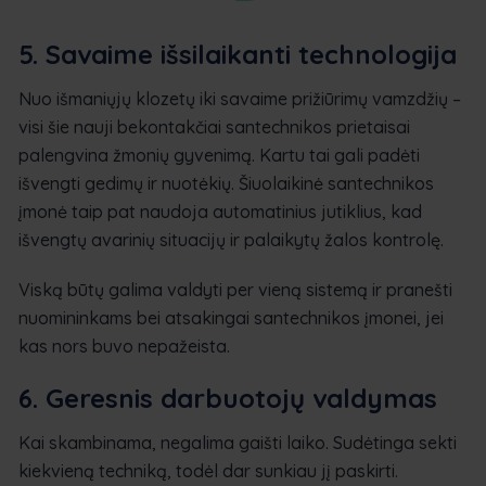
5. Savaime išsilaikanti technologija
Nuo išmaniųjų klozetų iki savaime prižiūrimų vamzdžių –
visi šie nauji bekontakčiai santechnikos prietaisai
palengvina žmonių gyvenimą. Kartu tai gali padėti
išvengti gedimų ir nuotėkių. Šiuolaikinė santechnikos
įmonė taip pat naudoja automatinius jutiklius, kad
išvengtų avarinių situacijų ir palaikytų žalos kontrolę.
Viską būtų galima valdyti per vieną sistemą ir pranešti
nuomininkams bei atsakingai santechnikos įmonei, jei
kas nors buvo nepažeista.
6. Geresnis darbuotojų valdymas
Kai skambinama, negalima gaišti laiko. Sudėtinga sekti
kiekvieną techniką, todėl dar sunkiau jį paskirti.