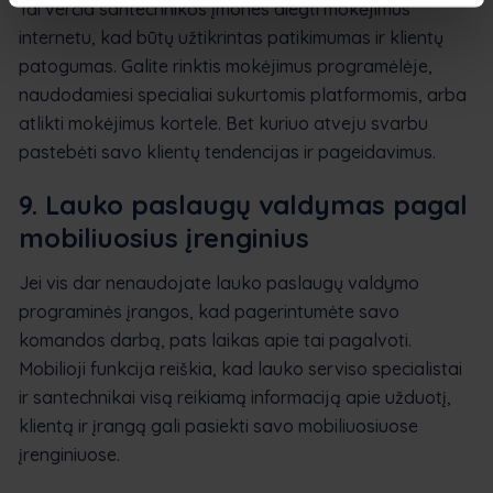
Tai verčia santechnikos įmones diegti mokėjimus
internetu, kad būtų užtikrintas patikimumas ir klientų
patogumas. Galite rinktis mokėjimus programėlėje,
naudodamiesi specialiai sukurtomis platformomis, arba
atlikti mokėjimus kortele. Bet kuriuo atveju svarbu
pastebėti savo klientų tendencijas ir pageidavimus.
9. Lauko paslaugų valdymas pagal
mobiliuosius įrenginius
Jei vis dar nenaudojate lauko paslaugų valdymo
programinės įrangos, kad pagerintumėte savo
komandos darbą, pats laikas apie tai pagalvoti.
Mobilioji funkcija reiškia, kad lauko serviso specialistai
ir santechnikai visą reikiamą informaciją apie užduotį,
klientą ir įrangą gali pasiekti savo mobiliuosiuose
įrenginiuose.