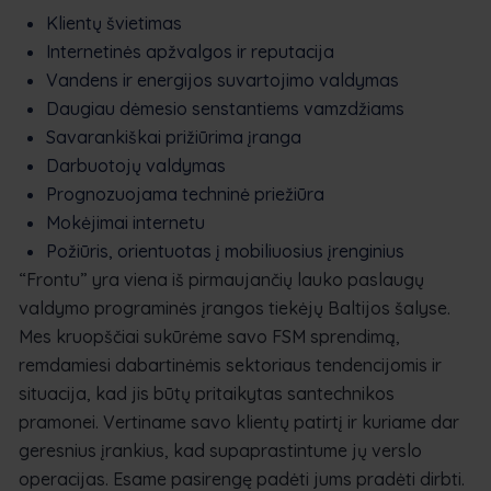
Klientų švietimas
Internetinės apžvalgos ir reputacija
Vandens ir energijos suvartojimo valdymas
Daugiau dėmesio senstantiems vamzdžiams
Savarankiškai prižiūrima įranga
Darbuotojų valdymas
Prognozuojama techninė priežiūra
Mokėjimai internetu
Požiūris, orientuotas į mobiliuosius įrenginius
“Frontu” yra viena iš pirmaujančių lauko paslaugų
valdymo programinės įrangos tiekėjų Baltijos šalyse.
Mes kruopščiai sukūrėme savo FSM sprendimą,
remdamiesi dabartinėmis sektoriaus tendencijomis ir
situacija, kad jis būtų pritaikytas santechnikos
pramonei. Vertiname savo klientų patirtį ir kuriame dar
geresnius įrankius, kad supaprastintume jų verslo
operacijas. Esame pasirengę padėti jums pradėti dirbti.