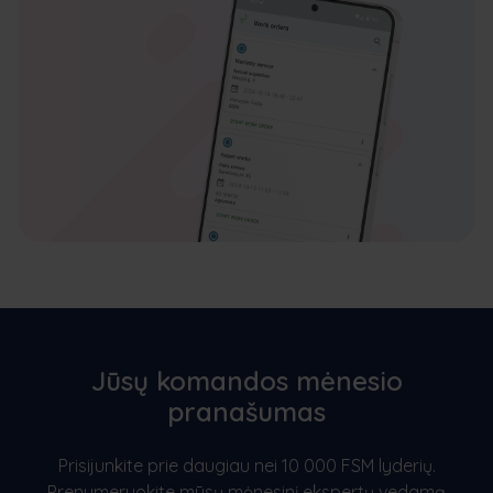
Jūsų komandos mėnesio
pranašumas
Prisijunkite prie daugiau nei 10 000 FSM lyderių.
Prenumeruokite mūsų mėnesinį ekspertų vedamą