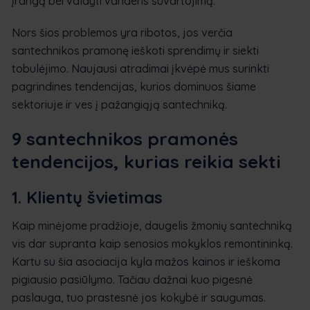
įrangą bei valdyti vandens suvartojimą.
Nors šios problemos yra ribotos, jos verčia
santechnikos pramonę ieškoti sprendimų ir siekti
tobulėjimo. Naujausi atradimai įkvėpė mus surinkti
pagrindines tendencijas, kurios dominuos šiame
sektoriuje ir ves į pažangiąją santechniką.
9 santechnikos pramonės
tendencijos, kurias reikia sekti
1. Klientų švietimas
Kaip minėjome pradžioje, daugelis žmonių santechniką
vis dar supranta kaip senosios mokyklos remontininką.
Kartu su šia asociacija kyla mažos kainos ir ieškoma
pigiausio pasiūlymo. Tačiau dažnai kuo pigesnė
paslauga, tuo prastesnė jos kokybė ir saugumas.