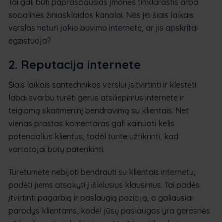
Tai gali būti paprasčiausias įmonės tinklaraštis arba
socialinės žiniasklaidos kanalai. Nes jei šiais laikais
verslas neturi jokio buvimo internete, ar jis apskritai
egzistuoja?
2. Reputacija internete
Šiais laikais santechnikos verslui įsitvirtinti ir klestėti
labai svarbu turėti gerus atsiliepimus internete ir
teigiamą skaitmeninį bendravimą su klientais. Net
vienas prastas komentaras gali kainuoti kelis
potencialius klientus, todėl turite užtikrinti, kad
vartotojai būtų patenkinti.
Turėtumėte nebijoti bendrauti su klientais internetu,
padėti jiems atsakyti į iškilusius klausimus. Tai padės
įtvirtinti pagarbią ir paslaugią poziciją, o galiausiai
parodys klientams, kodėl jūsų paslaugos yra geresnės