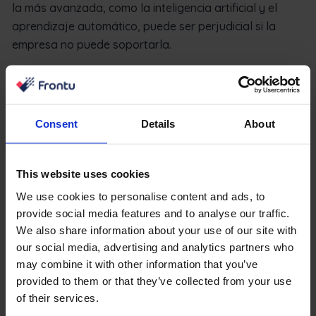
la más avanzada, como la inteligencia artificial y el
aprendizaje automático, puede ser perjudicial si la
empresa no puede soportarla.
Además de crear una sobrecarga de funciones y
ocupar un tiempo valioso, estas innovaciones necesitan
mucha potencia informática. Así pues, la innovación
Consent
Details
About
digital a menudo tiene como requisito la creación de
nuevos modelos operativos. Si no se crean junto con la
incorporación de la nueva tecnología digital, el efecto
This website uses cookies
puede ser mínimo o perjudicial.
We use cookies to personalise content and ads, to
provide social media features and to analyse our traffic.
Datos oscuros
We also share information about your use of our site with
our social media, advertising and analytics partners who
Otro escollo común es recopilar datos sin tener un uso
may combine it with other information that you’ve
para ellos. De hecho, este fenómeno es tan común que
provided to them or that they’ve collected from your use
ha habido que inventar una palabra para describirlo:
of their services.
datos oscuros. Todos los sectores, incluido el de los