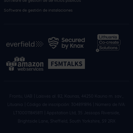
Software de gestión de servicios públicos
Software de gestión de instalaciones
Frontu, UAB
|
Laisvės al. 82, Kaunas, 44250 Kauno m. sav.,
Lituania
|
Código de inscripción: 304891896
|
Número de IVA:
LT100011845811
|
Appstation Ltd, 35 Jessops Riverside,
Brightside Lane, Sheffield, South Yorkshire, S9 2RX