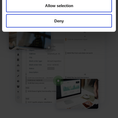
mejores decisiones
Allow selection
Deny