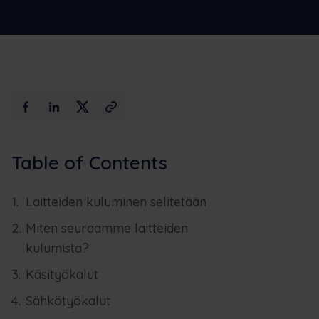
Max AI
Varaa esittely
Table of Contents
Laitteiden kuluminen selitetään
Miten seuraamme laitteiden
kulumista?
Käsityökalut
Sähkötyökalut