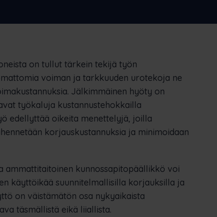
ederlands
Norsk bokmål
српски
lovenščina
Svenska
Türkçe
neista on tullut tärkein tekijä työn
omattomia voiman ja tarkkuuden urotekoja ne
voimakustannuksia. Jälkimmäinen hyöty on
jaavat työkaluja kustannustehokkailla
 työ edellyttää oikeita menettelyjä, joilla
vähennetään korjauskustannuksia ja minimoidaan
 ammattitaitoinen kunnossapitopäällikkö voi
en käyttöikää suunnitelmallisilla korjauksilla ja
äyttö on väistämätön osa nykyaikaista
a täsmällistä eikä liiallista.