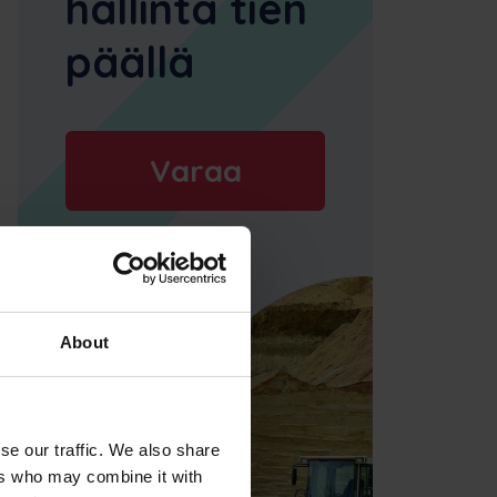
hallinta tien
päällä
Varaa
esittely
About
se our traffic. We also share
ers who may combine it with