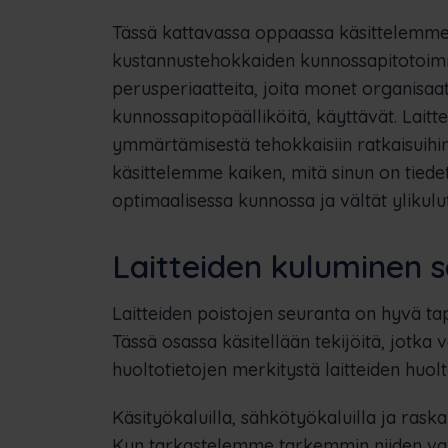
Tässä kattavassa oppaassa käsittelemme 
kustannustehokkaiden kunnossapitotoimi
perusperiaatteita, joita monet organisaat
kunnossapitopäälliköitä, käyttävät. Laitt
ymmärtämisestä tehokkaisiin ratkaisuihi
käsittelemme kaiken, mitä sinun on tiedet
optimaalisessa kunnossa ja vältät ylikulu
Laitteiden kuluminen s
Laitteiden poistojen seuranta on hyvä ta
Tässä osassa käsitellään tekijöitä, jotka v
huoltotietojen merkitystä laitteiden huo
Käsityökaluilla, sähkötyökaluilla ja raska
Kun tarkastelemme tarkemmin niiden vai