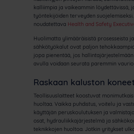
kalliimpia ja vaikeammin löydettävissä,
työntekijöiden terveyden suojelemiseksi.
noudatettava
Health and Safety Executi
Huolimatta ylimääräisistä prosesseista 
sähkötyökalut ovat paljon tehokkaampi
jopa pienentää, jos hallintajärjestelmään 
avulla voidaan seurata paremmin vaurioit
Raskaan kaluston konee
Teollisuuslaitteet koostuvat monimutkaisis
huoltaa. Vaikka puhdistus, voitelu ja vas
käyttäjän peruskoulutuksen ja valmistaja
osat, hydrauliikkajärjestelmä ja sähköko
teknikkojen huoltoa. Jotkin yritykset ulk