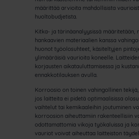
määrittää arvioita mahdollisista vaurioist
huoltobudjetista.
Kitka- ja tärinäanalyysissä määritetään, m
hankaavien materiaalien kanssa vahingoitta
huonot työolosuhteet, käsiteltyjen pintoj
ylimääräisiä vaurioita koneelle. Laittei
korjausten aikatauluttamisessa ja kusta
ennakkotilauksen avulla.
Korroosio on toinen vahingollinen tekijä
jos laitteita ei pidetä optimaalisissa olos
vaihtelut tai kemikaaleihin joutuminen 
korroosion aiheuttamiin rakenteellisiin va
odottamattomia vikoja työkaluissa ja k
vauriot voivat aiheuttaa laitteiston täyde