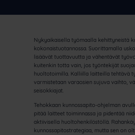
Katso, miten Frontu on auttanut muita
yrityksiä
N
S
Nykyaikaisella työmaalla kehittyneistä ko
kokonaistuotannossa. Suorittamalla usk
lisäävät tuottavuutta ja vähentävät työ
kuitenkin totta vain, jos työntekijät suo
huoltotoimilla. Kalliilla laitteilla tehtävä
varmistetaan varaosien sujuva vaihto, 
seisokkiajat.
Tehokkaan kunnossapito-ohjelman avulla
pitää laitteet toiminnassa ja pidentää niid
aktiivisella huoltohenkilöstöllä. Rahank
kunnossapitostrategiaa, mutta sen on oltav