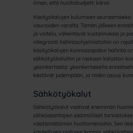
ilman, että huoltobudjetti kärsii.
Käsityökalujen kulumisen seuraamiseksi t
vaurioiden varalta. Tämän jälkeen ennal
ja voitelu, vähentävät kustannuksia ja pi
integrointi hallintaohjelmistoihin on rajal
käsityökalujen kunnossapidon hallinta o
sähkötyökaluihin ja raskaan kaluston ko
yksinkertaista: yksinkertaisella ennaltae
kestävät pidempään, ja niiden osuus kunn
Sähkötyökalut
Sähkötyökalut vaativat enemmän huomio
sähköasentajien säännölliset tarkastuks
väistämättömiin huoltomenoihin. Sen lisä
käsiteltyjen pintojen kanssa, sähkölaitte