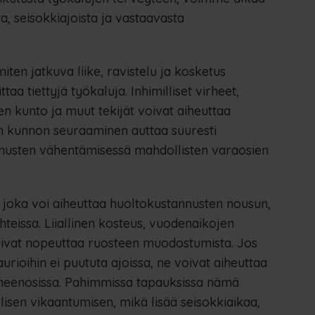
a, seisokkiajoista ja vastaavasta
iten jatkuva liike, ravistelu ja kosketus
a tiettyjä työkaluja. Inhimilliset virheet,
en kunto ja muut tekijät voivat aiheuttaa
den kunnon seuraaminen auttaa suuresti
nnusten vähentämisessä mahdollisten varaosien
, joka voi aiheuttaa huoltokustannusten nousun,
uhteissa. Liiallinen kosteus, vuodenaikojen
voivat nopeuttaa ruosteen muodostumista. Jos
urioihin ei puututa ajoissa, ne voivat aiheuttaa
oneenosissa. Pahimmissa tapauksissa nämä
llisen vikaantumisen, mikä lisää seisokkiaikaa,