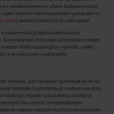
 ja turvamekanismien on oltava huippukunnossa
 Lisäksi kaikkien sähkökäyttöisten työkalujen on
ven (HSE
) asettamia sääntöjä ja määräyksiä.
ja korkeammista ylläpitokustannuksista
a. Kunnossapidon kokonaiskustannuksia voidaan
voidaan liittää huippuluokan välineitä, joiden
a ja arvioituja korvaustarpeita.
t
ta koneista, joita tavalliset työntekijät eivät voi
taavat laitteiden huoltotehtävät voidaan suorittaa
n käsikirjan ohjeiden perusteella, moottorin
mponentit tarvitsevat ammattitaitoisten
oistavat raskaan kaluston huollon valmistajilleen,