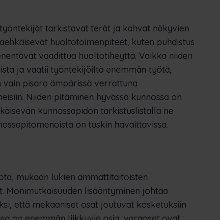
yöntekijät tarkistavat terät ja kahvat näkyvien
taehkäisevät huoltotoimenpiteet, kuten puhdistus
enentävät vaadittua huoltotiheyttä. Vaikka niiden
lista ja vaatii työntekijöiltä enemmän työtä,
n vain pisara ämpärissä verrattuna
neisiin. Niiden pitäminen hyvässä kunnossa on
hkäisevän kunnossapidon tarkistuslistalla ne
ossapitomenoista on tuskin havaittavissa.
ta, mukaan lukien ammattitaitoisten
et. Monimutkaisuuden lisääntyminen johtaa
ksi, että mekaaniset osat joutuvat kosketuksiin
issa on enemmän liikkuvia osia, varaosat ovat