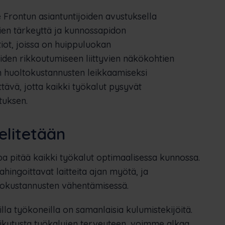
Frontun asiantuntijoiden avustuksella
en tärkeyttä ja kunnossapidon
iot, joissa on huippuluokan
eiden rikkoutumiseen liittyvien näkökohtien
n huoltokustannusten leikkaamiseksi
tävä, jotta kaikki työkalut pysyvät
tuksen.
elitetään
pa pitää kaikki työkalut optimaalisessa kunnossa.
ahingoittavat laitteita ajan myötä, ja
ltokustannusten vähentämisessä.
illa työkoneilla on samanlaisia kulumistekijöitä.
kutusta työkalujen terveyteen, voimme alkaa