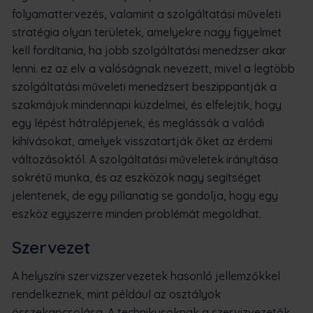
folyamattervezés, valamint a szolgáltatási műveleti
stratégia olyan területek, amelyekre nagy figyelmet
kell fordítania, ha jobb szolgáltatási menedzser akar
lenni. ez az elv a valóságnak nevezett, mivel a legtöbb
szolgáltatási műveleti menedzsert beszippantják a
szakmájuk mindennapi küzdelmei, és elfelejtik, hogy
egy lépést hátralépjenek, és meglássák a valódi
kihívásokat, amelyek visszatartják őket az érdemi
változásoktól. A szolgáltatási műveletek irányítása
sokrétű munka, és az eszközök nagy segítséget
jelentenek, de egy pillanatig se gondolja, hogy egy
eszköz egyszerre minden problémát megoldhat.
Szervezet
A helyszíni szervizszervezetek hasonló jellemzőkkel
rendelkeznek, mint például az osztályok
összekapcsolása. A technikusoknak a szervizvezetők