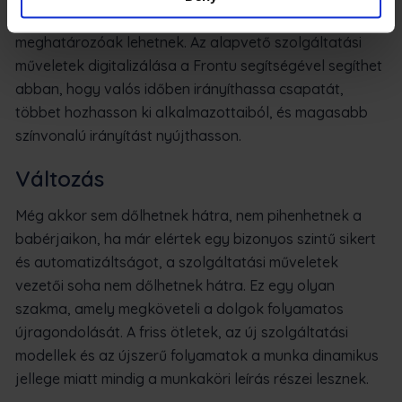
érdekében apró finomítások és kisebb kiigazítások is
meghatározóak lehetnek. Az alapvető szolgáltatási
műveletek digitalizálása a Frontu segítségével segíthet
abban, hogy valós időben irányíthassa csapatát,
többet hozhasson ki alkalmazottaiból, és magasabb
színvonalú irányítást nyújthasson.
Változás
Még akkor sem dőlhetnek hátra, nem pihenhetnek a
babérjaikon, ha már elértek egy bizonyos szintű sikert
és automatizáltságot, a szolgáltatási műveletek
vezetői soha nem dőlhetnek hátra. Ez egy olyan
szakma, amely megköveteli a dolgok folyamatos
újragondolását. A friss ötletek, az új szolgáltatási
modellek és az újszerű folyamatok a munka dinamikus
jellege miatt mindig a munkaköri leírás részei lesznek.