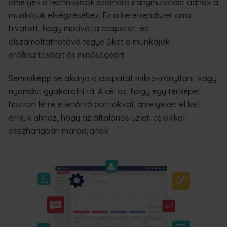
amelyek a technikusok számára iránymutatást adnak a
munkájuk elvégzéséhez. Ez a keretrendszer arra
hivatott, hogy motiválja csapatát, és
elszámoltathatóvá tegye őket a munkájuk
erőfeszítéséért és minőségéért.
Semmiképp se akarja a csapatát mikro-irányítani, vagy
nyomást gyakorolni rá. A cél az, hogy egy térképet
hozzon létre ellenőrző pontokkal, amelyeket el kell
érniük ahhoz, hogy az általános üzleti célokkal
összhangban maradjanak.