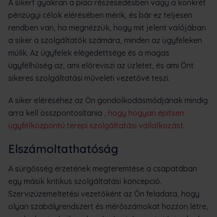
A sikert gyakran a piaci részesedésben vagy a konkrét
pénzügyi célok elérésében mérik, és bár ez teljesen
rendben van, ha megnézzük, hogy mit jelent valójában
a siker a szolgáltatók számára, minden az ügyfeleken
múlik. Az ügyfelek elégedettsége és a magas
ügyfélhűség az, ami előreviszi az üzletet, és ami Önt
sikeres szolgáltatási műveleti vezetővé teszi.
A siker eléréséhez az Ön gondolkodásmódjának mindig
arra kell összpontosítania
, hogy hogyan építsen
ügyfélközpontú terepi szolgáltatási vállalkozást
.
Elszámoltathatóság
A sürgősség érzetének megteremtése a csapatában
egy másik kritikus szolgáltatási koncepció.
Szervizüzemeltetési vezetőként az Ön feladata, hogy
olyan szabályrendszert és mérőszámokat hozzon létre,