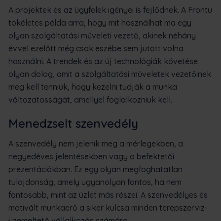
A projektek és az ügyfelek igényei is fejlődnek. A Frontu
tökéletes példa arra, hogy mit használhat ma egy
olyan szolgáltatási műveleti vezető, akinek néhány
évvel ezelőtt még csak eszébe sem jutott volna
használni. A trendek és az új technológiák követése
olyan dolog, amit a szolgáltatási műveletek vezetőinek
meg kell tenniük, hogy kezelni tudják a munka
változatosságát, amellyel foglalkozniuk kell.
Menedzselt szenvedély
A szenvedély nem jelenik meg a mérlegekben, a
negyedéves jelentésekben vagy a befektetői
prezentációkban. Ez egy olyan megfoghatatlan
tulajdonság, amely ugyanolyan fontos, ha nem
fontosabb, mint az üzlet más részei. A szenvedélyes és
motivált munkaerő a siker kulcsa minden terepszerviz-
üzemeltető vállalkozás számára.