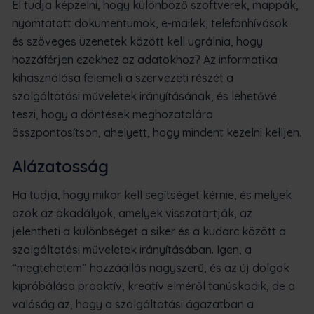
El tudja képzelni, hogy különböző szoftverek, mappák,
nyomtatott dokumentumok, e-mailek, telefonhívások
és szöveges üzenetek között kell ugrálnia, hogy
hozzáférjen ezekhez az adatokhoz? Az informatika
kihasználása felemeli a szervezeti részét a
szolgáltatási műveletek irányításának, és lehetővé
teszi, hogy a döntések meghozatalára
összpontosítson, ahelyett, hogy mindent kezelni kelljen.
Alázatosság
Ha tudja, hogy mikor kell segítséget kérnie, és melyek
azok az akadályok, amelyek visszatartják, az
jelentheti a különbséget a siker és a kudarc között a
szolgáltatási műveletek irányításában. Igen, a
“megtehetem” hozzáállás nagyszerű, és az új dolgok
kipróbálása proaktív, kreatív elméről tanúskodik, de a
valóság az, hogy a szolgáltatási ágazatban a