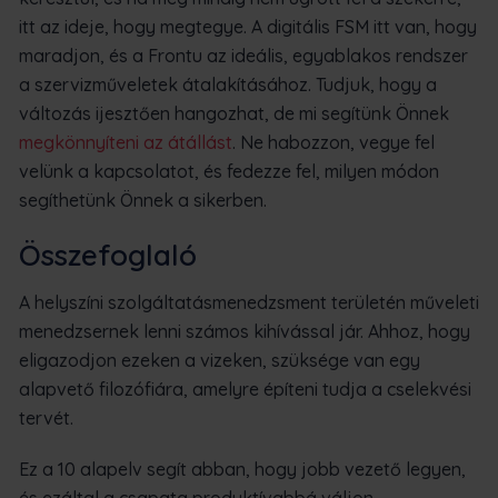
itt az ideje, hogy megtegye. A digitális FSM itt van, hogy
maradjon, és a Frontu az ideális, egyablakos rendszer
a szervizműveletek átalakításához. Tudjuk, hogy a
változás ijesztően hangozhat, de mi segítünk Önnek
megkönnyíteni az átállást
. Ne habozzon, vegye fel
velünk a kapcsolatot, és fedezze fel, milyen módon
segíthetünk Önnek a sikerben.
Összefoglaló
A helyszíni szolgáltatásmenedzsment területén műveleti
menedzsernek lenni számos kihívással jár. Ahhoz, hogy
eligazodjon ezeken a vizeken, szüksége van egy
alapvető filozófiára, amelyre építeni tudja a cselekvési
tervét.
Ez a 10 alapelv segít abban, hogy jobb vezető legyen,