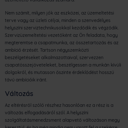
Nem számít, milyen jók az eszközei, az üzemeltetési
terve vagy az üzleti céljai, minden a szenvedélyes
helyszíni szerviztechnikusokkal kezdődik és végződik.
Szervizüzemeltetési vezetőként az Ön feladata, hogy
megteremtse a csapatmunka, az összetartozás és az
ambíció érzését. Tartson négyszemközti
beszélgetéseket alkalmazottaival, szervezzen
csapatösszejöveteleket, beszélgessen a munkán kívüli
dolgokról, és mutasson őszinte érdeklődést hosszú
távú ambícióik iránt.
Változás
Az eltérésről szóló részhez hasonlóan ez a rész is a
változás elfogadásáról szól. A helyszíni
szolgáltatásmenedzsment alapvető változáson megy
keresztül, és ha még mindig nem ugrott fel a szekérre,