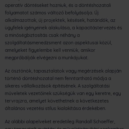
operatív döntéseket hozniuk, és a döntéshozatali
folyamatot számos változó befolyásolja. Új
alkalmazottak, új projektek, késések, határidők, az
ügyfelek igényeinek alakulása, a kapacitástervezés és
a minőségbiztosítás csak néhány a
szolgáltatásmenedzsment azon aspektusai közül,
amelyeket figyelembe kell venniük, amikor
megpróbálják elvégezni a munkájukat.
Az ösztönök, tapasztalatok vagy megérzések alapján
történő döntéshozatal nem fenntartható módja a
sikeres vállalkozások építésének. A szolgáltatási
műveletek vezetőinek szükségük van egy keretre, egy
tervrajzra, amelyet követhetnek a következetes
általános vezetési stílus kialakítása érdekében.
Az alábbi alapelveket eredetileg Randall Schaeffer,
egy tapasztalt gyártási és műveletirányítási szakember