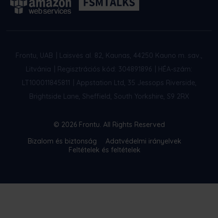
Frontu, UAB
|
Laisvės al. 82, Kaunas, 44250 Kauno m. sav.,
Litvánia
|
Regisztrációs kód: 304891896
|
HÉA-szám:
LT100011845811
|
Appstation Ltd, 35 Jessops Riverside,
Brightside Lane, Sheffield, South Yorkshire, S9 2RX
© 2026 Frontu. All Rights Reserved
Bizalom és biztonság
Adatvédelmi irányelvek
Feltételek és feltételek