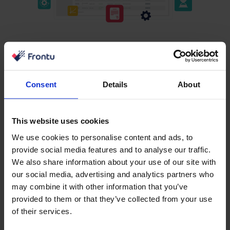
Okozati összefüggés
A probléma gyökeréig való eljutás olyan készség,
Consent
Details
About
amellyel minden jó szolgáltatási műveleti vezetőnek
rendelkeznie kell. Egy probléma megoldása nem
feltétlenül jelenti azt, hogy a tünetet vagy az okot
This website uses cookies
kezelte, amely annak létrejöttéhez vezetett. Amit
We use cookies to personalise content and ads, to
igazán el akar érni, amikor egy problémával szembesül,
provide social media features and to analyse our traffic.
az az, hogy megtalálja, mi okozta azt először is, és
We also share information about your use of our site with
megakadályozza, hogy valaha is megismétlődjön.
our social media, advertising and analytics partners who
may combine it with other information that you’ve
Visszatérve a realitás elvéhez, a problémák nem
provided to them or that they’ve collected from your use
egyszeri események, hanem visszatérő események,
of their services.
tüskék, amelyek hosszú távon ártanak a