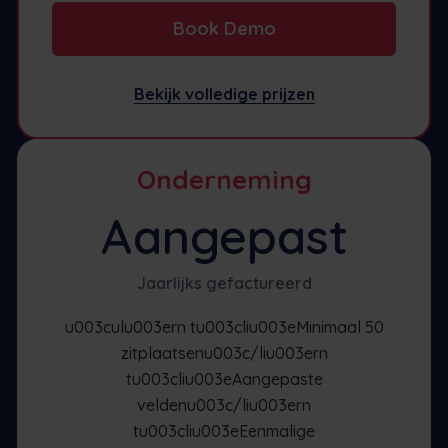
Book Demo
Bekijk volledige prijzen
Onderneming
Aangepast
Jaarlijks gefactureerd
u003culu003ern tu003cliu003eMinimaal 50
zitplaatsenu003c/liu003ern
tu003cliu003eAangepaste
veldenu003c/liu003ern
tu003cliu003eEenmalige