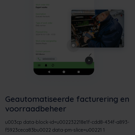
Geautomatiseerde facturering en
voorraadbeheer
u003cp data-block-id=u002232218e1f-cdd8-434f-a893-
f5923ceca83bu0022 data-pm-slice=u00221 1