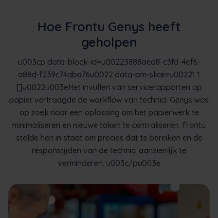
Hoe Frontu Genys heeft
geholpen
u003cp data-block-id=u00223888aed8-c3fd-4ef6-
a88d-f239c74aba76u0022 data-pm-slice=u00221 1
[]u0022u003eHet invullen van servicerapporten op
papier vertraagde de workflow van technici. Genys was
op zoek naar een oplossing om het papierwerk te
minimaliseren en nieuwe taken te centraliseren. Frontu
stelde hen in staat om precies dat te bereiken en de
responstijden van de technici aanzienlijk te
verminderen. u003c/pu003e