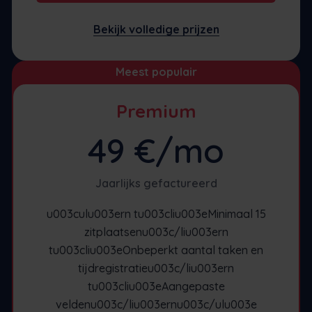
Bekijk volledige prijzen
Meest populair
Premium
49 €/mo
Jaarlijks gefactureerd
u003culu003ern tu003cliu003eMinimaal 15
zitplaatsenu003c/liu003ern
tu003cliu003eOnbeperkt aantal taken en
tijdregistratieu003c/liu003ern
tu003cliu003eAangepaste
veldenu003c/liu003ernu003c/ulu003e