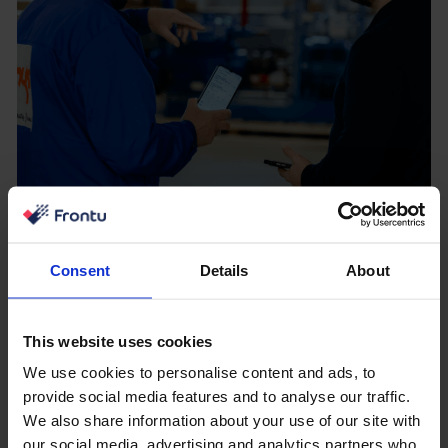
Gestroomlijnde workflow en
Consent
Details
About
snellere reacties
This website uses cookies
Frontu heeft het taakbeheer voor Genys volledig
We use cookies to personalise content and ads, to
getransformeerd. Klanten kunnen nu taken
provide social media features and to analyse our traffic.
rechtstreeks in de app aanmaken en beheren. Omdat
We also share information about your use of our site with
ze alle informatie op één plek hebben, kunnen technici
our social media, advertising and analytics partners who