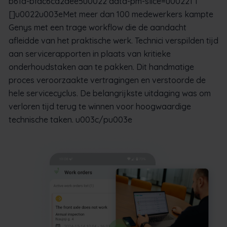
b61a-bfdc6ca2dee5u0022 data-pm-slice=u00221 1
[]u0022u003eMet meer dan 100 medewerkers kampte
Genys met een trage workflow die de aandacht
afleidde van het praktische werk. Technici verspilden tijd
aan servicerapporten in plaats van kritieke
onderhoudstaken aan te pakken. Dit handmatige
proces veroorzaakte vertragingen en verstoorde de
hele servicecyclus. De belangrijkste uitdaging was om
verloren tijd terug te winnen voor hoogwaardige
technische taken. u003c/pu003e