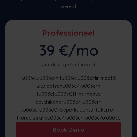
wereld.
Professioneel
39 €/mo
Jaarlijks gefactureerd
u003culu003ern tu003cliu003eMinimaal 5
zitplaatsenu003c/liu003ern
tu003cliu003eOffline modus
beschikbaaru003c/liu003ern
tu003cliu003eOnbeperkt aantal taken en
tijdregistratieu003c/liu003ernu003c/ulu003e
Book Demo