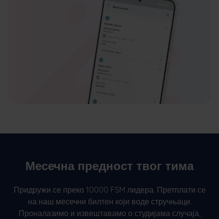
Месечна предност твог тима
Придружи се преко 10000 FSM лидера. Претплати се
на наш месечни билтен који воде стручњаци.
Проналазимо и извештавамо о студијама случаја,