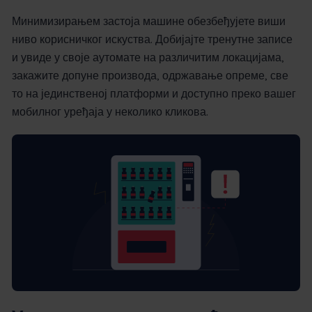
Минимизирањем застоја машине обезбеђујете виши
ниво корисничког искуства. Добијајте тренутне записе
и увиде у своје аутомате на различитим локацијама,
закажите допуне производа, одржавање опреме, све
то на јединственој платформи и доступно преко вашег
мобилног уређаја у неколико кликова.