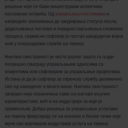
решење које се бави вишеструким аспектима
пословних потреба. Од
управљања пословима
и
напредног заказивања до ажурирања статуса посла,
додељивања послова и поједностављивања сложених
процеса, сервисни софтвер је постао швајцарски војни
нож у операцијама службе на терену.
Његова свестраност је често разлог зашто га људи
погрешно сматрају управљањем односима са
клијентима или софтвером за управљање пројектима.
Истина је да је софтвер за теренску службу делимично
све од наведеног и много више. Његова свестраност
заправо није ограничена само на његове кључне
карактеристике, већ и на индустрије за које је
применљив. Добра решења за управљање услугама
на терену фокусирају се на изазове и болне тачке које
муче све вертикале индустрије услуга на терену.