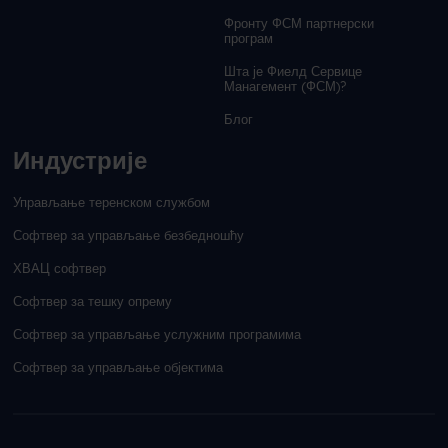
Фронту ФСМ партнерски
програм
Шта је Фиелд Сервице
Манагемент (ФСМ)?
Блог
Индустрије
Управљање теренском службом
Софтвер за управљање безбедношћу
ХВАЦ софтвер
Софтвер за тешку опрему
Софтвер за управљање услужним програмима
Софтвер за управљање објектима