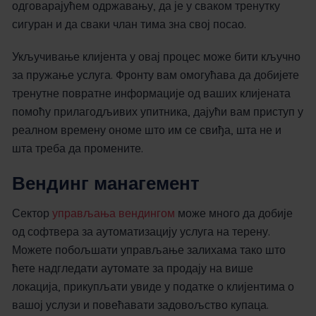
одговарајућем одржавању, да је у сваком тренутку
сигуран и да сваки члан тима зна свој посао.
Укључивање клијента у овај процес може бити кључно
за пружање услуга. Фронту вам омогућава да добијете
тренутне повратне информације од ваших клијената
помоћу прилагодљивих упитника, дајући вам приступ у
реалном времену ономе што им се свиђа, шта не и
шта треба да промените.
Вендинг манагемент
Сектор
управљања вендингом
може много да добије
од софтвера за аутоматизацију услуга на терену.
Можете побољшати управљање залихама тако што
ћете надгледати аутомате за продају на више
локација, прикупљати увиде у податке о клијентима о
вашој услузи и повећавати задовољство купаца.