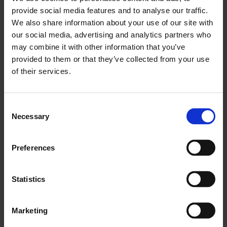
услугама
provide social media features and to analyse our traffic.
We also share information about your use of our site with
Управљање комуналним предузећима
је веома
our social media, advertising and analytics partners who
захтеван, вишеструки сектор ФСМ. Фронту софтвер за
may combine it with other information that you’ve
управљање теренским услугама омогућава
provided to them or that they’ve collected from your use
техничарима да фотографишу и отпреме их директно у
of their services.
систем, убрзавајући процес рестаурације. Ваша
мобилна радна снага се бави елементима као што су
Consent
вода, канализација, струја, бране и природни гас и
Necessary
Selection
потребна им је сва помоћ коју могу добити.
Помоћу Фронту-а можете доћи до свог тима и
Preferences
управљати њиховим радом у реалном времену где год
да се налазе, као и да убаците информације о
Statistics
клијентима директно на платформу и поделите их међу
сервисним тимовима.
Marketing
ХВАЦ менаџмент