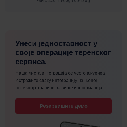
FSM sector through our blog.
Унеси једноставност у
своје операције теренског
сервиса.
Наша листа интеграција се често ажурира.
Истражите сваку интеграцију на њеној
посебној страници за више информација.
Резервишите демо