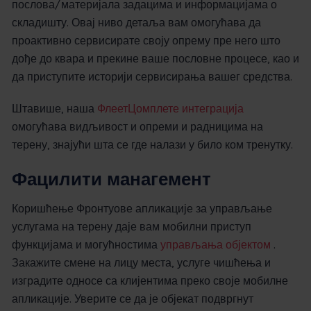
послова/материјала задацима и информацијама о
складишту. Овај ниво детаља вам омогућава да
проактивно сервисирате своју опрему пре него што
дође до квара и прекине ваше пословне процесе, као и
да приступите историји сервисирања вашег средства.
Штавише, наша
ФлеетЦомплете интеграција
омогућава видљивост и опреми и радницима на
терену, знајући шта се где налази у било ком тренутку.
Фацилити манагемент
Коришћење Фронтуове апликације за управљање
услугама на терену даје вам мобилни приступ
функцијама и могућностима
управљања објектом
.
Закажите смене на лицу места, услуге чишћења и
изградите односе са клијентима преко своје мобилне
апликације. Уверите се да је објекат подвргнут