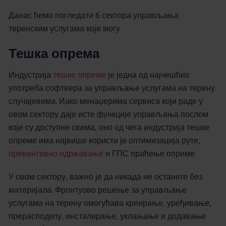
Данас ћемо погледати 6 сектора управљања
теренским услугама који могу
Тешка опрема
Индустрија
тешке опреме
је једна од најчешћих
употреба софтвера за управљање услугама на терену.
случајевима. Иако менаџерима сервиса који раде у
овом сектору даје исте функције управљања послом
које су доступне свима, оно од чега индустрија тешке
опреме има највише користи је оптимизација руте,
превентивно одржавање
и ГПС праћење опреме.
У овом сектору, важно је да никада не останете без
материјала. Фронтуово решење за управљање
услугама на терену омогућава креирање, уређивање,
прерасподелу, инсталирање, уклањање и додавање