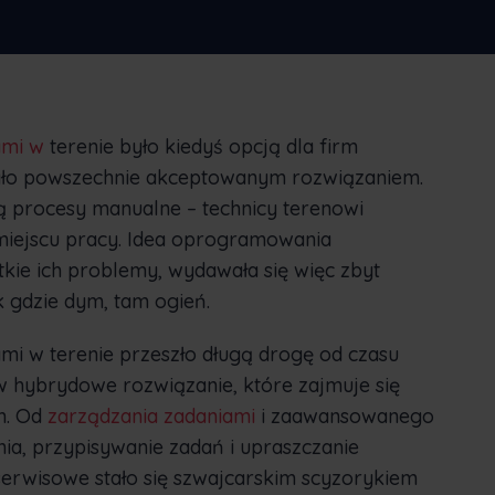
tylko
Nederlands
Norsk bokmål
српски
Slovenščina
Svenska
Türkçe
ami w
terenie było kiedyś opcją dla firm
 było powszechnie akceptowanym rozwiązaniem.
ą procesy manualne – technicy terenowi
miejscu pracy. Idea oprogramowania
kie ich problemy, wydawała się więc zbyt
 gdzie dym, tam ogień.
i w terenie przeszło długą drogę od czasu
 w hybrydowe rozwiązanie, które zajmuje się
h. Od
zarządzania zadaniami
i zaawansowanego
nia, przypisywanie zadań i upraszczanie
rwisowe stało się szwajcarskim scyzorykiem