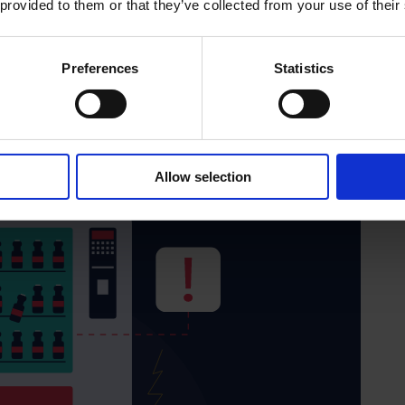
 provided to them or that they’ve collected from your use of their
asz wyższy poziom obsługi klienta. Uzyskaj
automaty vendingowe w różnych lokalizacjach,
Preferences
Statistics
wację sprzętu, a wszystko to na ujednoliconej
m urządzenia mobilnego za pomocą kilku
Allow selection