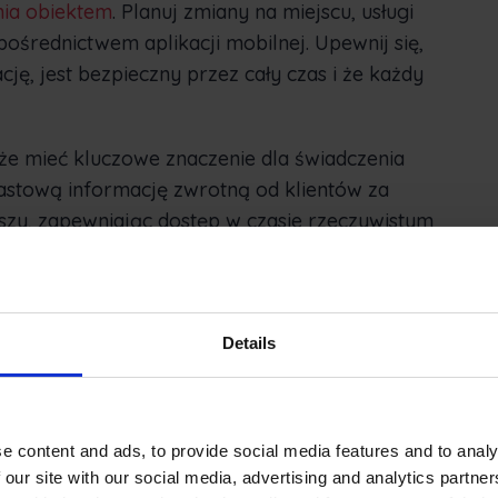
nia obiektem
. Planuj zmiany na miejscu, usługi
 pośrednictwem aplikacji mobilnej. Upewnij się,
ję, jest bezpieczny przez cały czas i że każdy
że mieć kluczowe znaczenie dla świadczenia
astową informację zwrotną od klientów za
zy, zapewniając dostęp w czasie rzeczywistym
leży zmienić.
em
Details
zięki oprogramowaniu do automatyzacji usług
e zapasami, monitorując automaty vendingowe w
ntów na temat usług i zwiększając ich
e content and ads, to provide social media features and to analy
 our site with our social media, advertising and analytics partn