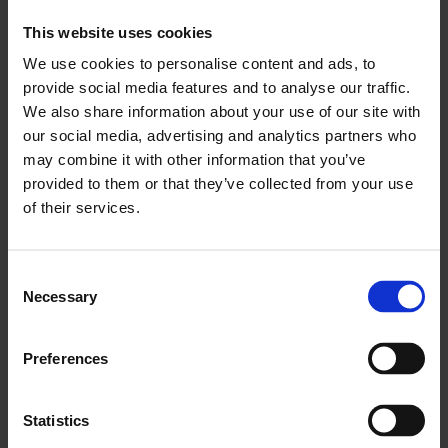
olarak görülüyorlar.
This website uses cookies
Envanter takibi
We use cookies to personalise content and ads, to
provide social media features and to analyse our traffic.
Yazılım, tüm işletme için sıhhi tesisat ekipmanı ve
We also share information about your use of our site with
parçalarının doğru bir sayısını tutmanıza yardımcı
our social media, advertising and analytics partners who
olur. Envanter eksikliklerinden, geciken siparişlerden
may combine it with other information that you’ve
veya aynı şeyi iki kez sipariş etmekten kaçınırsınız.
provided to them or that they’ve collected from your use
Her zaman her parçadan ne kadar olduğunu
of their services.
bilirsiniz.
Ayrıca parça ve ekipmanların konumunu her yerden
Consent
takip edebilirsiniz.
Necessary
Selection
Sıhhi tesisat hizmetleri yazılımını
benimsemenin faydaları
Preferences
Sıhhi tesisat yazılımının özelliklerini incelediğimize göre,
Statistics
şimdi sıhhi tesisat işinizin bu yazılımı benimsediğinizde