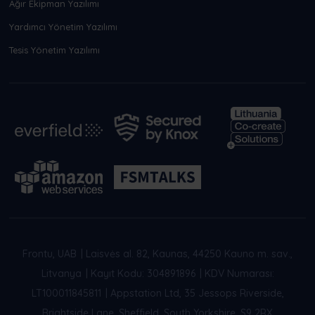
Ağır Ekipman Yazılımı
Yardımcı Yönetim Yazılımı
Tesis Yönetim Yazılımı
Frontu, UAB
|
Laisvės al. 82, Kaunas, 44250 Kauno m. sav.,
Litvanya
|
Kayıt Kodu: 304891896
|
KDV Numarası:
LT100011845811
|
Appstation Ltd, 35 Jessops Riverside,
Brightside Lane, Sheffield, South Yorkshire, S9 2RX