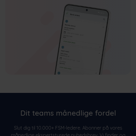
Dit teams månedlige fordel
Slut dig til 10.000+ FSM-ledere. Abonner på vores
månedlige ekspertstyrede nyhedsbrev. Vi finder og