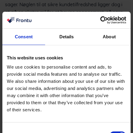
sager. Nøglen til at sikre kundetilfredshed ligger dog i
at gå en ekstra mil for at bevise engagement, så sørg
for at tilbyde yderligere kommunikationsmetoder til
disse opdateringer eller endda en måde at fravælge
denne funktion på.
Consent
Details
About
Ærlighed og gennemsigtighed giver din virksomhed
gode forudsætninger for succes i kommunikationen
This website uses cookies
mellem virksomheder og kunder. Hvis du giver hyppige
We use cookies to personalise content and ads, to
opdateringer og informerer om forsinkelser eller ekstra
provide social media features and to analyse our traffic.
omkostninger på forhånd, er der større sandsynlighed
We also share information about your use of our site with
for, at kunder, der holder sig informeret gennem hele
our social media, advertising and analytics partners who
processen, sætter pris på indsatsen og håndterer
may combine it with other information that you’ve
provided to them or that they’ve collected from your use
dårlige nyheder med logik og ynde.
of their services.
Hyppige opdateringer giver også kunderne flere
muligheder for at styre projektet og få det sidste ord i
Consent
problemløsningen. En sådan behandling indgyder den