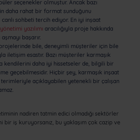
püler seçenekler olmuştur. Ancak bazı
çin daha rahat bir format sunduğunu
 canlı sohbeti tercih ediyor. En iyi inşaat
 yönetimi yazılımı
aracılığıyla proje hakkında
i aşmayı başarır.
projelerinde bile, deneyimli müşteriler için bile
la iletişim esastır. Bazı müşteriler karmaşık
endilerini daha iyi hissetseler de, bilgili bir
işime geçebilmesidir. Hiçbir şey, karmaşık inşaat
erimleriyle açıklayabilen yetenekli bir çalışan
ramaz.
timinin nadiren tatmin edici olmadığı sektörler
eni bir iş kuruyorsanız, bu yaklaşım çok cazip ve