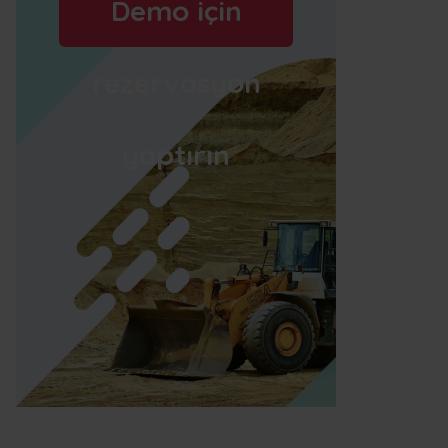
Demo için
rezervasyon
yaptırın