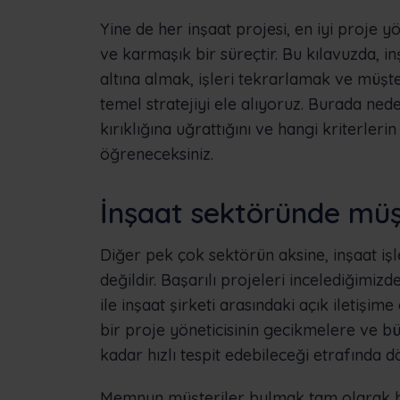
Yine de her inşaat projesi, en iyi proje y
ve karmaşık bir süreçtir. Bu kılavuzda, i
altına almak, işleri tekrarlamak ve müşter
temel stratejiyi ele alıyoruz. Burada ned
kırıklığına uğrattığını ve hangi kriterlerin 
öğreneceksiniz.
İnşaat sektöründe müş
Diğer pek çok sektörün aksine, inşaat iş
değildir. Başarılı projeleri incelediğimi
ile inşaat şirketi arasındaki açık iletişim
bir proje yöneticisinin gecikmelere ve bü
kadar hızlı tespit edebileceği etrafında d
Memnun müşteriler bulmak tam olarak bi