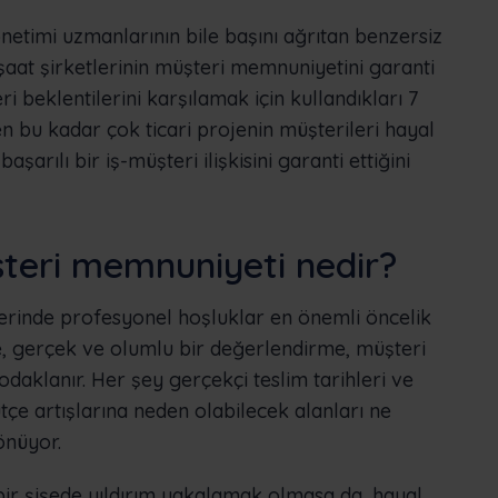
önetimi uzmanlarının bile başını ağrıtan benzersiz
nşaat şirketlerinin müşteri memnuniyetini garanti
i beklentilerini karşılamak için kullandıkları 7
en bu kadar çok ticari projenin müşterileri hayal
başarılı bir iş-müşteri ilişkisini garanti ettiğini
teri memnuniyeti nedir?
lerinde profesyonel hoşluklar en önemli öncelik
zde, gerçek ve olumlu bir değerlendirme, müşteri
e odaklanır. Her şey gerçekçi teslim tarihleri ve
tçe artışlarına neden olabilecek alanları ne
önüyor.
r şişede yıldırım yakalamak olmasa da, hayal