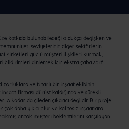
fazlasını yapın
cı
Nederlands
Norsk bokmål
српски
Slovenščina
Svenska
Türkçe
üze katkıda bulunabileceği oldukça değişken ve
 memnuniyeti seviyelerinin diğer sektörlerin
t şirketleri güçlü müşteri ilişkileri kurmak,
ri bildirimleri dinlemek için ekstra çaba sarf
zorluklara ve tutarlı bir inşaat ekibinin
 inşaat firması dürüst kaldığında ve sürekli
ri o kadar da çileden çıkarıcı değildir. Bir proje
r çok daha yıkıcı olur ve kalitesiz inşaatlara
cikmiş ancak müşteri beklentilerini karşılayan