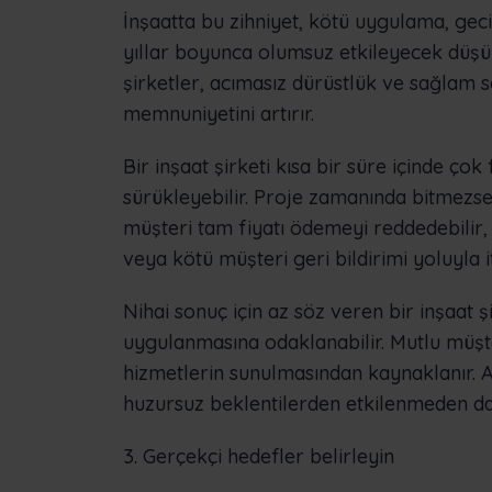
İnşaatta bu zihniyet, kötü uygulama, ge
yıllar boyunca olumsuz etkileyecek düşük 
şirketler, acımasız dürüstlük ve sağlam 
memnuniyetini artırır.
Bir inşaat şirketi kısa bir süre içinde ço
sürükleyebilir. Proje zamanında bitmezse
müşteri tam fiyatı ödemeyi reddedebilir, b
veya kötü müşteri geri bildirimi yoluyla it
Nihai sonuç için az söz veren bir inşaat ş
uygulanmasına odaklanabilir. Mutlu müşte
hizmetlerin sunulmasından kaynaklanır. A
huzursuz beklentilerden etkilenmeden dah
3. Gerçekçi hedefler belirleyin