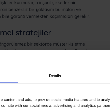
şkiler kurmak için inşaat şirketlerinin
karan benzersiz bir yaklaşım bulmaları ve
n bile garanti vermekten kaçınmaları gerekir.
emel stratejiler
e öngörülemez bir sektörde müşteri-işletme
ma sahip olmalarına yardımcı olacak en önemli
erin temel sıkıntı noktalarını belirlemek ve bu
için kullanmak üzere okumaya devam edin.
Details
izmetleri dürüstlük, çok yönlülük ve detaylara
maz müşteri beklentileriyle müşteri çekmek cazip
e content and ads, to provide social media features and to analy
izi başarıya götürecek iyi iş uygulamalarıdır.
 our site with our social media, advertising and analytics partn