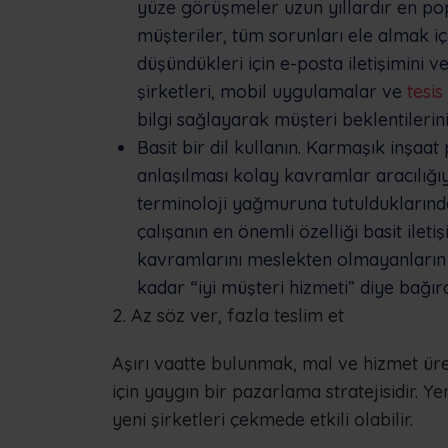
yüze görüşmeler uzun yıllardır en po
müşteriler, tüm sorunları ele almak i
düşündükleri için e-posta iletişimini ve
şirketleri, mobil uygulamalar ve
tesis
bilgi sağlayarak müşteri beklentilerin
Basit bir dil kullanın. Karmaşık inşaat 
anlaşılması kolay kavramlar aracılığıy
terminoloji yağmuruna tutulduklarında k
çalışanın en önemli özelliği basit ilet
kavramlarını meslekten olmayanların t
kadar “iyi müşteri hizmeti” diye bağı
2. Az söz ver, fazla teslim et
Aşırı vaatte bulunmak, mal ve hizmet üre
için yaygın bir pazarlama stratejisidir. Y
yeni şirketleri çekmede etkili olabilir.