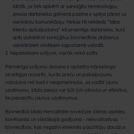
labāk, ja tiek apbērti ar sarežģītu terminoloģiju,
zinoša darbinieka galvenā pazīme ir spēja pāriet uz
vienkāršu komunikāciju. Nekas tā nekliedz “laba
klientu apkalpošana” kā prasmīgs darbinieks, kurš
spēj izskaidrot sarežģītus būvniecības jēdzienus
vienkāršiem cilvēkiem saprotamā valodā.
2. Nepietiekami solījumi, vairāk nekā solīts
Pārmērīga solījumu došana ir izplatīta mārketinga
stratēģija nozarēs, kurās preču un pakalpojumu
ražošana reti kad ir neapmierinoša. Ja vadāt jaunu
uzņēmumu, šāda pieeja var būt ļoti vilinoša un efektīva,
lai piesaistītu jaunus uzņēmumus.
Būvniecībā šāda mentalitāte noved pie sliktas izpildes,
kavēšanās un sliktākajā gadījumā – nekvalitatīvas
būvniecības, kas negatīvi ietekmēs pasūtītāju daudzus