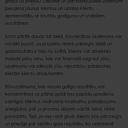
gadus uz priekšu. Labākie un pieredzējušākie uzņēmumi
piesaista jaunus klientus un uzlabo klientu
apmierinātību ar brutālu godīgumu un stabiliem
rezultātiem.
Solot pārāk daudz īsā laikā, būvniecības uzņēmums var
nonākt postā. Ja projekts netiek pabeigts laikā un
galarezultāts ir tālu no solītā, klients var atteikties
maksāt pilnu cenu, kas var finansiāli sagraut jūsu
uzņēmumu vai sabojāt jūsu reputāciju, pateicoties
sliktām klientu atsauksmēm.
Būvuzņēmums, kas nesola galīgo rezultātu, var
koncentrēties uz plāna izpildi bez papildu spiediena.
Laimīgus klientus nodrošina kvalitatīvu pakalpojumu
sniegšana, pat ja process aizņem vairāk laika, nekā
paredzēts. Tad, ja viss norit gludi, klients būs pārsteigts
un priecīgs par labāku gala rezultātu, ko neietekmē