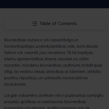
Table of Contents
Būvniecības nozare ir ļoti nepastāvīga un
konkurētspējīga uzņēmējdarbības vide, kurā daudzi
faktori var veicināt jūsu neveiksmi. Tā kā kopējais
klientu apmierinātības līmenis atpaliek no citām
nozarēm, mūsdienu būvniecības uzņēmumi strādā īpaši
cītīgi, lai veidotu ciešas attiecības ar klientiem, attīstītu
pozitīvu reputāciju un uzklausītu konstruktīvas
atsauksmes.
Lai gan vidusmēra cilvēkam reti ir pazīstamas sarežģītu
projektu grūtības un saskaņotas būvniecības
komandas uzturēšana, grafika izmaiņas nav tik