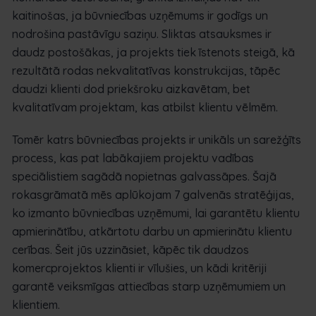
kaitinošas, ja būvniecības uzņēmums ir godīgs un
nodrošina pastāvīgu saziņu. Sliktas atsauksmes ir
daudz postošākas, ja projekts tiek īstenots steigā, kā
rezultātā rodas nekvalitatīvas konstrukcijas, tāpēc
daudzi klienti dod priekšroku aizkavētam, bet
kvalitatīvam projektam, kas atbilst klientu vēlmēm.
Tomēr katrs būvniecības projekts ir unikāls un sarežģīts
process, kas pat labākajiem projektu vadības
speciālistiem sagādā nopietnas galvassāpes. Šajā
rokasgrāmatā mēs aplūkojam 7 galvenās stratēģijas,
ko izmanto būvniecības uzņēmumi, lai garantētu klientu
apmierinātību, atkārtotu darbu un apmierinātu klientu
cerības. Šeit jūs uzzināsiet, kāpēc tik daudzos
komercprojektos klienti ir vīlušies, un kādi kritēriji
garantē veiksmīgas attiecības starp uzņēmumiem un
klientiem.