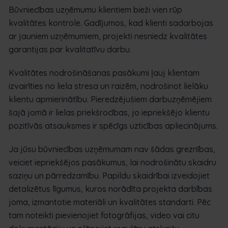
Būvniecības uzņēmumu klientiem bieži vien rūp
kvalitātes kontrole. Gadījumos, kad klienti sadarbojas
ar jauniem uzņēmumiem, projekti nesniedz kvalitātes
garantijas par kvalitatīvu darbu.
Kvalitātes nodrošināšanas pasākumi ļauj klientam
izvairīties no liela stresa un raizēm, nodrošinot lielāku
klientu apmierinātību. Pieredzējušiem darbuzņēmējiem
šajā jomā ir lielas priekšrocības, jo iepriekšējo klientu
pozitīvās atsauksmes ir spēcīgs uzticības apliecinājums.
Ja jūsu būvniecības uzņēmumam nav šādas greznības,
veiciet iepriekšējos pasākumus, lai nodrošinātu skaidru
saziņu un pārredzamību. Papildu skaidrībai izveidojiet
detalizētus līgumus, kuros norādīta projekta darbības
joma, izmantotie materiāli un kvalitātes standarti. Pēc
tam noteikti pievienojiet fotogrāfijas, video vai citu