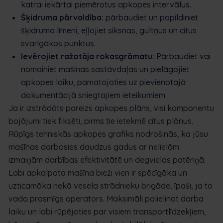
katrai iekārtai piemērotus apkopes intervālus.
Šķidruma pārvaldība:
pārbaudiet un papildiniet
šķidruma līmeni, eļļojiet siksnas, gultņus un citus
svarīgākos punktus.
Ievērojiet ražotāja rokasgrāmatu:
Pārbaudiet vai
nomainiet mašīnas sastāvdaļas un pielāgojiet
apkopes laiku, pamatojoties uz pievienotajā
dokumentācijā sniegtajiem ieteikumiem.
Ja ir izstrādāts pareizs apkopes plāns, visi komponentu
bojājumi tiek fiksēti, pirms tie ietekmē citus plānus.
Rūpīgs tehniskās apkopes grafiks nodrošinās, ka jūsu
mašīnas darbosies daudzus gadus ar nelielām
izmaiņām darbības efektivitātē un degvielas patēriņā.
Labi apkalpota mašīna bieži vien ir spēcīgāka un
uzticamāka nekā vesela strādnieku brigāde, īpaši, ja to
vada prasmīgs operators. Maksimāli palielinot darba
laiku un labi rūpējoties par visiem transportlīdzekļiem,