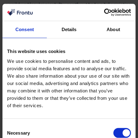
papildu pūles, lai pierādītu centību, tāpēc pārliecinieties,
ka šiem atjauninājumiem tiek nodrošinātas papildu
saziņas metodes vai pat veids, kā atteikties no šīs
funkcijas.
Consent
Details
About
Godīgums un pārredzamība nodrošina jūsu uzņēmuma
panākumus saziņā starp uzņēmumiem un klientiem. Ja
This website uses cookies
bieži sniedzat jaunāko informāciju un iepriekš informējat
We use cookies to personalise content and ads, to
par kavējumiem vai papildu izmaksām, klienti, kuri ir
provide social media features and to analyse our traffic.
informēti visa procesa laikā, visticamāk novērtēs jūsu
We also share information about your use of our site with
centienus un ar loģiku un žēlastību uztvers sliktas ziņas.
our social media, advertising and analytics partners who
may combine it with other information that you’ve
Bieža atjaunināšana arī sniedz klientiem vairāk iespēju
provided to them or that they’ve collected from your use
vadīt projektu un izlemt problēmas. Šāda attieksme
of their services.
rada maksimālu cieņu un uzticību klientam, kas veicina
klientu noturību un augstu apmierinātības līmeni.
Consent
Necessary
Selection
Ja šis galvenais aspekts tiek efektīvi īstenots, process,