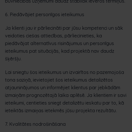
būvniecības uzņēmumi daudz stabilāk ievēros termiņus.
6. Piedāvājiet personīgos ieteikumus
Ja klienti jau ir pārliecināti par jūsu kompetenci un sāk
veidoties ciešas attiecības, pārliecinieties, ka
piedāvājat alternatīvus risinājumus un personīgus
ieteikumus pat situācijās, kad projektā nav daudz
šķēršļu.
Lai sniegtu šos ieteikumus un izvairītos no pazemojoša
tona saziņā, ievietojiet šos ieteikumus detalizētos
atjauninājumos un informējiet klientus par jebkādām
izmaiņām prognozētajā laika aplēsē. Ja klientiem ir savi
ieteikumi, centieties sniegt detalizētu ieskatu par to, kā
ieteiktās izmaiņas ietekmēs jūsu projekta rezultātu.
7. Kvalitātes nodrošināšana