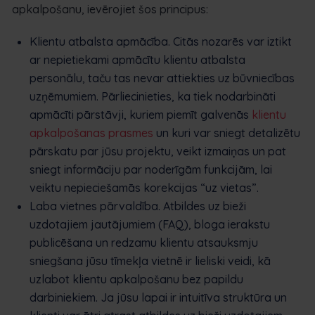
apkalpošanu, ievērojiet šos principus:
Klientu atbalsta apmācība. Citās nozarēs var iztikt
ar nepietiekami apmācītu klientu atbalsta
personālu, taču tas nevar attiekties uz būvniecības
uzņēmumiem. Pārliecinieties, ka tiek nodarbināti
apmācīti pārstāvji, kuriem piemīt galvenās
klientu
apkalpošanas prasmes
un kuri var sniegt detalizētu
pārskatu par jūsu projektu, veikt izmaiņas un pat
sniegt informāciju par noderīgām funkcijām, lai
veiktu nepieciešamās korekcijas “uz vietas”.
Laba vietnes pārvaldība. Atbildes uz bieži
uzdotajiem jautājumiem (FAQ), bloga ierakstu
publicēšana un redzamu klientu atsauksmju
sniegšana jūsu tīmekļa vietnē ir lieliski veidi, kā
uzlabot klientu apkalpošanu bez papildu
darbiniekiem. Ja jūsu lapai ir intuitīva struktūra un