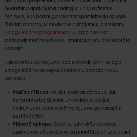
no šādām problēmām, labākie būvniecības uzņēmumi
nodarbina aprīkojuma vadītājus un kvalificētus
tehniķus, kas pārrauga visu transportlīdzekļu apkopi.
Turklāt, izmantojot modernus risinājumus, piemēram,
smago iekārtu programmatūru
, darbinieki var
pārbaudīt mašīnu stāvokli, izmantojot intuitīvu lietotāja
saskarni.
Lai uzturētu aprīkojumu labā stāvoklī, šeit ir sniegts
smago iekārtu apkopes pasākumu pamatprincipu
apraksts:
Mašīnu tīrīšana
: Veiciet iekārtas pārbaudi, lai
konstatētu bojājumus, un notīriet putekļus,
netīrumus un citus piesārņotājus no galvenajām
sastāvdaļām.
Plānotā apkope:
Sadaliet tehniskās apkopes
uzdevumus pēc biežuma un prioritātes un izveidojiet