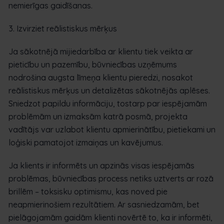
nemierīgas gaidīšanas.
3. Izvirziet reālistiskus mērķus
Ja sākotnējā mijiedarbība ar klientu tiek veikta ar
pieticību un pazemību, būvniecības uzņēmums
nodrošina augsta līmeņa klientu pieredzi, nosakot
reālistiskus mērķus un detalizētas sākotnējās aplēses.
Sniedzot papildu informāciju, tostarp par iespējamām
problēmām un izmaksām katrā posmā, projekta
vadītājs var uzlabot klientu apmierinātību, pietiekami un
loģiski pamatojot izmaiņas un kavējumus.
Ja klients ir informēts un apzinās visas iespējamās
problēmas, būvniecības process netiks uztverts ar rozā
brillēm – toksisku optimismu, kas noved pie
neapmierinošiem rezultātiem. Ar sasniedzamām, bet
pielāgojamām gaidām klienti novērtē to, ka ir informēti,