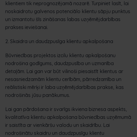
klientiem tik neprognozējamā nozarē. Turpiniet lasīt, lai
noskaidrotu galvenos potenciālo klientu sāpju punktus
un izmantotu šīs zināšanas labas uzņēmējdarbības
prakses ieviešanai.
2. Skaidra un daudzpusīga klientu apkalpošana
Būvniecības projektos izcilu klientu apkalpošanu
nodrošina godīgums, daudzpusība un uzmanība
detaļām. Lai gan var būt vilinoši piesaistīt klientus ar
nesasniedzamām klientu cerībām, pārredzamība un
reālistiski mērķi ir laba uzņēmējdarbības prakse, kas
nodrošinās jūsu panākumus.
Lai gan pārdošana ir svarīgs ikviena biznesa aspekts,
kvalitatīva klientu apkalpošana būvniecības uzņēmumā
ir saistīta ar vienkāršu valodu un skaidrību. Lai
nodrošinātu skaidru un daudzpusīgu klientu