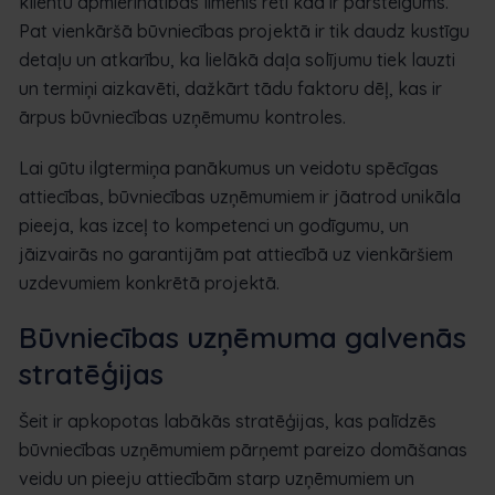
klientu apmierinātības līmenis reti kad ir pārsteigums.
Pat vienkāršā būvniecības projektā ir tik daudz kustīgu
detaļu un atkarību, ka lielākā daļa solījumu tiek lauzti
un termiņi aizkavēti, dažkārt tādu faktoru dēļ, kas ir
ārpus būvniecības uzņēmumu kontroles.
Lai gūtu ilgtermiņa panākumus un veidotu spēcīgas
attiecības, būvniecības uzņēmumiem ir jāatrod unikāla
pieeja, kas izceļ to kompetenci un godīgumu, un
jāizvairās no garantijām pat attiecībā uz vienkāršiem
uzdevumiem konkrētā projektā.
Būvniecības uzņēmuma galvenās
stratēģijas
Šeit ir apkopotas labākās stratēģijas, kas palīdzēs
būvniecības uzņēmumiem pārņemt pareizo domāšanas
veidu un pieeju attiecībām starp uzņēmumiem un