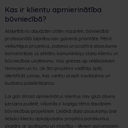
Kas ir klientu apmierinātība
būvniecībā?
Atšķirībā no daudzām citām nozarēm, būvniecībā
profesionālā laipnība nav galvenā prioritāte. Pētot
veiksmīgus projektus, patiesa un pozitīva atsauksme
koncentrējas uz atklātu komunikāciju starp klientu un
būvniecības uzņēmumu. Viss griežas ap reālistiskiem
termiņiem un to, cik ātri projekta vadītājs spēj
identificēt jomas, kas varētu izraisīt kavēšanos un
budžeta palielināšanos.
Lai gan atrast apmierinātus klientus nav gluži zibens
ķeršana pudelē, vilšanās ir kopīga tēma daudziem
būvniecības projektiem. Lielākā daļa atsauksmju par
lielisku klientu apkalpošanu projekta panākumus
skaidro ar godīgumu un elastību – diviem galvenajiem