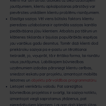
klienti var ātri atrast atbildes uz bieži uzdotajiem
jautājumiem, klientu apkalpošanas pārstāvji var
pievērsties unikāliem klientu problēmu risinājumiem.
Elastīga saziņa. Vēl viens būtisks faktors klientu
pieredzes uzlabošanai ir optimāla saziņas kanāla
piedāvāšana jūsu klientiem. Atbalsts pa tālruni un
klātienes tikšanās ir bijušas populārākās iespējas
jau vairākus gadu desmitus. Tomēr daži klienti dod
priekšroku saziņai pa e-pastu un tērzēšanai
tiešraidē, jo, viņuprāt, tā ir ērtāka forma, lai risinātu
visus jautājumus. Labākajiem būvniecības
uzņēmumiem izdodas pārsniegt klientu cerības,
sniedzot ieskatu par projektu, izmantojot mobilās
lietotnes un
objektu pārvaldības programmatūru
.
Lietojiet vienkāršu valodu. Pat sarežģītos
būvniecības projektos ir svarīgi, lai saziņa notiktu,
izmantojot viegli saprotamus jēdzienus, pat
pieredzējušiem klientiem. Lai gan daži klienti jūtas