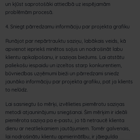
un kļūst saprotošāki attiecībā uz iespējamām
problēmām procesā.
4. Sniegt pārredzamu informāciju par projekta grafiku
Runājot par nepārtrauktu saziņu, labākais veids, kā
apvienot iepriekš minētos soļus un nodrošināt labu
klientu apkalpošanu, ir saziņas biežums. Lai atstātu
paliekošu iespaidu un izceltos starp konkurentiem,
būvniecības uzņēmumi bieži un pārredzami sniedz
jaunāko informāciju par projekta grafiku, pat ja klients
to nelūdz.
Lai sasniegtu šo mērķi, izvēlieties piemērotu saziņas
metodi atjauninājumu sniegšanai. Šim mērķim ir ideāli
piemērota saziņa pa e-pastu, jo tā netraucē klienta
dienu ar neatliekamiem jautājumiem. Tomēr galvenais,
lai nodrošinātu klientu apmierinātību, ir jāiegulda