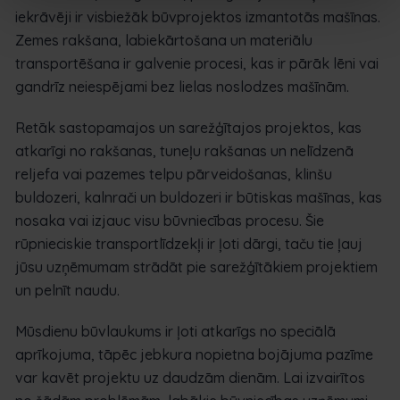
iekrāvēji ir visbiežāk būvprojektos izmantotās mašīnas.
Zemes rakšana, labiekārtošana un materiālu
transportēšana ir galvenie procesi, kas ir pārāk lēni vai
gandrīz neiespējami bez lielas noslodzes mašīnām.
Retāk sastopamajos un sarežģītajos projektos, kas
atkarīgi no rakšanas, tuneļu rakšanas un nelīdzenā
reljefa vai pazemes telpu pārveidošanas, klinšu
buldozeri, kalnrači un buldozeri ir būtiskas mašīnas, kas
nosaka vai izjauc visu būvniecības procesu. Šie
rūpnieciskie transportlīdzekļi ir ļoti dārgi, taču tie ļauj
jūsu uzņēmumam strādāt pie sarežģītākiem projektiem
un pelnīt naudu.
Mūsdienu būvlaukums ir ļoti atkarīgs no speciālā
aprīkojuma, tāpēc jebkura nopietna bojājuma pazīme
var kavēt projektu uz daudzām dienām. Lai izvairītos