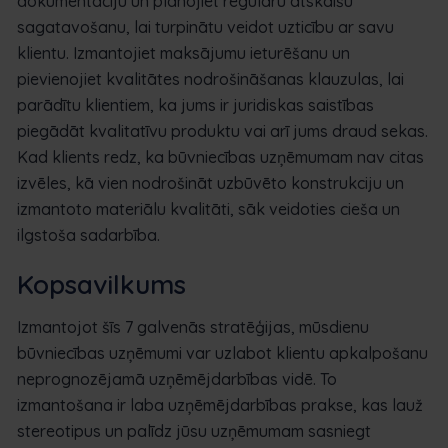
dokumentāciju un plānojiet regulāru atskaišu
sagatavošanu, lai turpinātu veidot uzticību ar savu
klientu. Izmantojiet maksājumu ieturēšanu un
pievienojiet kvalitātes nodrošināšanas klauzulas, lai
parādītu klientiem, ka jums ir juridiskas saistības
piegādāt kvalitatīvu produktu vai arī jums draud sekas.
Kad klients redz, ka būvniecības uzņēmumam nav citas
izvēles, kā vien nodrošināt uzbūvēto konstrukciju un
izmantoto materiālu kvalitāti, sāk veidoties cieša un
ilgstoša sadarbība.
Kopsavilkums
Izmantojot šīs 7 galvenās stratēģijas, mūsdienu
būvniecības uzņēmumi var uzlabot klientu apkalpošanu
neprognozējamā uzņēmējdarbības vidē. To
izmantošana ir laba uzņēmējdarbības prakse, kas lauž
stereotipus un palīdz jūsu uzņēmumam sasniegt