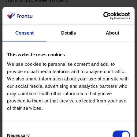
vorausschauender Prozess.
Lesen Sie den Rest des Artikels hier:
Warum Daten das
ultimative demokratisierende Werkzeug sind, das das
Paradigma im Außendienst verändert
Consent
Details
About
This website uses cookies
We use cookies to personalise content and ads, to
provide social media features and to analyse our traffic.
We also share information about your use of our site with
our social media, advertising and analytics partners who
may combine it with other information that you’ve
provided to them or that they’ve collected from your use
of their services.
Kris Oldland
Editor-in-Chief @ Field Service News
Consent
Necessary
Selection