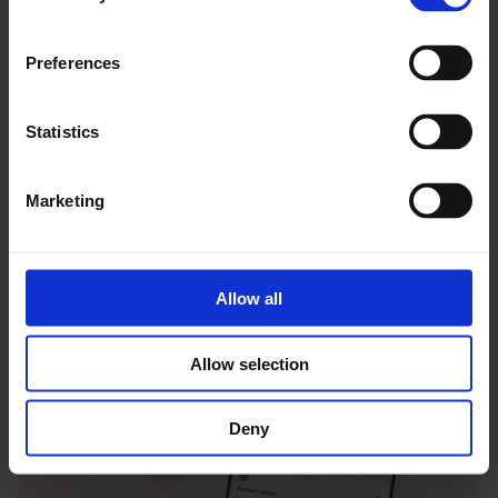
Preferences
Bringen Sie Einfachheit in
Statistics
Ihren Außendienstbetrieb.
Unsere Liste der Integrationen wird
Marketing
regelmäßig aktualisiert. Weitere
Informationen zu jeder Integration finden Sie
auf einer separaten Seite.
Allow all
Buchen Sie eine Demo
Allow selection
Deny