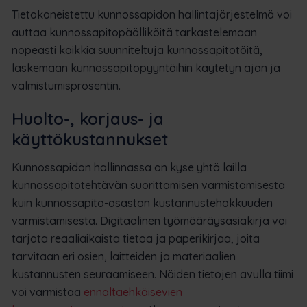
Tietokoneistettu kunnossapidon hallintajärjestelmä voi
auttaa kunnossapitopäälliköitä tarkastelemaan
nopeasti kaikkia suunniteltuja kunnossapitotöitä,
laskemaan kunnossapitopyyntöihin käytetyn ajan ja
valmistumisprosentin.
Huolto-, korjaus- ja
käyttökustannukset
Kunnossapidon hallinnassa on kyse yhtä lailla
kunnossapitotehtävän suorittamisen varmistamisesta
kuin kunnossapito-osaston kustannustehokkuuden
varmistamisesta. Digitaalinen työmääräysasiakirja voi
tarjota reaaliaikaista tietoa ja paperikirjaa, joita
tarvitaan eri osien, laitteiden ja materiaalien
kustannusten seuraamiseen. Näiden tietojen avulla tiimi
voi varmistaa
ennaltaehkäisevien