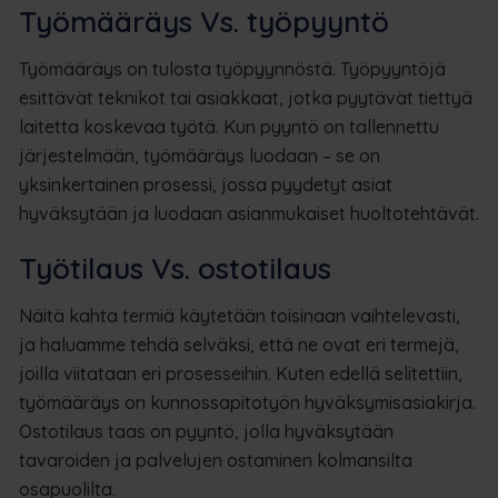
Työmääräys Vs. työpyyntö
Työmääräys on tulosta työpyynnöstä. Työpyyntöjä
esittävät teknikot tai asiakkaat, jotka pyytävät tiettyä
laitetta koskevaa työtä. Kun pyyntö on tallennettu
järjestelmään, työmääräys luodaan – se on
yksinkertainen prosessi, jossa pyydetyt asiat
hyväksytään ja luodaan asianmukaiset huoltotehtävät.
Työtilaus Vs. ostotilaus
Näitä kahta termiä käytetään toisinaan vaihtelevasti,
ja haluamme tehdä selväksi, että ne ovat eri termejä,
joilla viitataan eri prosesseihin. Kuten edellä selitettiin,
työmääräys on kunnossapitotyön hyväksymisasiakirja.
Ostotilaus taas on pyyntö, jolla hyväksytään
tavaroiden ja palvelujen ostaminen kolmansilta
osapuolilta.