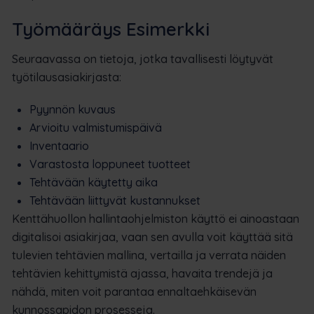
Työmääräys Esimerkki
Seuraavassa on tietoja, jotka tavallisesti löytyvät
työtilausasiakirjasta:
Pyynnön kuvaus
Arvioitu valmistumispäivä
Inventaario
Varastosta loppuneet tuotteet
Tehtävään käytetty aika
Tehtävään liittyvät kustannukset
Kenttähuollon hallintaohjelmiston käyttö ei ainoastaan
digitalisoi asiakirjaa, vaan sen avulla voit käyttää sitä
tulevien tehtävien mallina, vertailla ja verrata näiden
tehtävien kehittymistä ajassa, havaita trendejä ja
nähdä, miten voit parantaa ennaltaehkäisevän
kunnossapidon prosesseja.