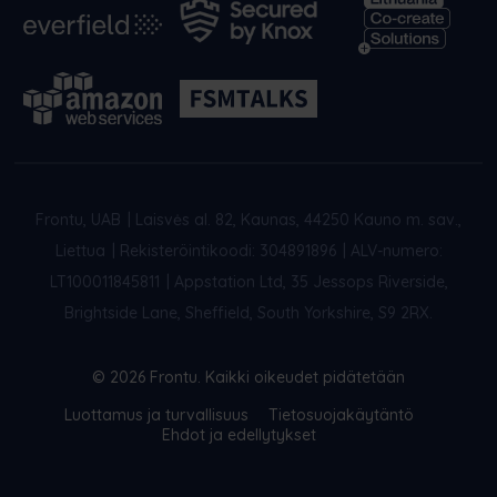
Frontu, UAB
|
Laisvės al. 82, Kaunas, 44250 Kauno m. sav.,
Liettua
|
Rekisteröintikoodi: 304891896
|
ALV-numero:
LT100011845811
|
Appstation Ltd, 35 Jessops Riverside,
Brightside Lane, Sheffield, South Yorkshire, S9 2RX.
© 2026 Frontu. Kaikki oikeudet pidätetään
Luottamus ja turvallisuus
Tietosuojakäytäntö
Ehdot ja edellytykset