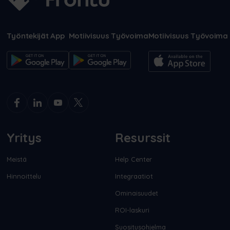
Työntekijät App
Motiivisuus Työvoima
Motiivisuus Työvoima
Yritys
Resurssit
Meistä
Help Center
Hinnoittelu
Integraatiot
Ominaisuudet
ROI-laskuri
Suositusohjelma