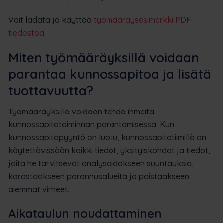
Voit ladata ja käyttää
työmääräysesimerkki PDF-
tiedostoa
.
Miten työmääräyksillä voidaan
parantaa kunnossapitoa ja lisätä
tuottavuutta?
Työmääräyksillä voidaan tehdä ihmeitä
kunnossapitotoiminnan parantamisessa. Kun
kunnossapitopyyntö on luotu, kunnossapitotiimillä on
käytettävissään kaikki tiedot, yksityiskohdat ja tiedot,
joita he tarvitsevat analysoidakseen suuntauksia,
korostaakseen parannusalueita ja poistaakseen
aiemmat virheet.
Aikataulun noudattaminen