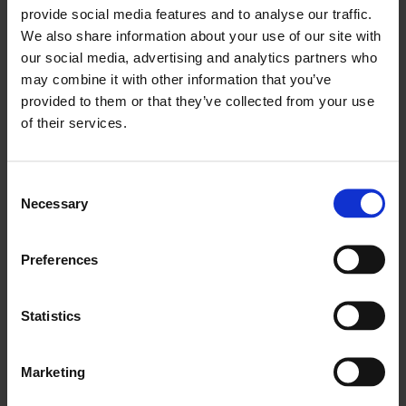
vaatimustenmukaisuusvaatimukset,
provide social media features and to analyse our traffic.
turvallisuusmerkinnät ja yleinen tietotaito tehtävästä
We also share information about your use of our site with
sisältyvät keskitettyyn, helposti käytettävissä olevaan
our social media, advertising and analytics partners who
järjestelmään.
may combine it with other information that you’ve
provided to them or that they’ve collected from your use
Parempi näkyvyys, saavutettavuus
of their services.
ja nopeampi toteutus.
Jos valitset tulostetun, paperisen
Consent
Necessary
Selection
tilauksenhallintaprosessin, työ-, huolto- ja
palvelupyynnöt ovat vain sen henkilön saatavilla, jolla
on hallussaan kyseinen asiakirja. Jos valitset
Preferences
kenttähuollon hallintaohjelmiston, joka tukee
huoltotyömääräyksiä, huolto-osastot voivat antaa
Statistics
teknikoilleen pääsyn mobiililaitteen kautta.
Sen lisäksi, että kunnossapitoteknikot voivat
Marketing
varmistaa, että työpyyntöjä hallinnoidaan