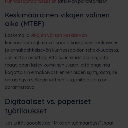
kunnossapitoprosessien
jatkuvan parantamisen.
Keskimääräinen vikojen välinen
aika (MTBF)
Laskemalla
vikojen välisen keskiarvon
kunnossapitoryhmä voi saada käsityksen reaktiivisen
ja ennaltaehkäisevän kunnossapidon tehokkuudesta.
Jos mittari osoittaa, että suurimman osan ajasta
reagoidaan laitevikoihin sen sijaan, että ongelmia
korjattaisiin ennakoivasti ennen niiden syntymistä, se
antaa hyvin selkeän viitteen siitä, mitä asioita on
parannettava.
Digitaaliset vs. paperiset
työtilaukset
Jos yrität googlettaa “Mikä on työmääräys?”, saat