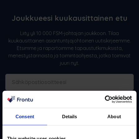
Joukkueesi kuukausittainen etu
Liity yli 10 000 FSM-johtajan joukkoon. Tilaa
kuukausittainen asiantuntijajohtoinen uutiskirjeemme.
Etsimme ja raportoimme tapaustutkimuksista,
menestystarinoista ja toimintaohjeista, jotka toimivat
juuri nyt.
Tilaa
Consent
Details
About
This website uses cookies