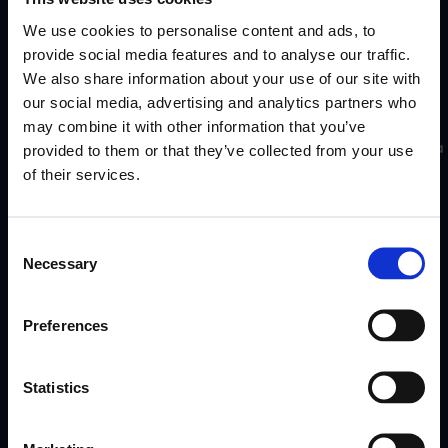
We use cookies to personalise content and ads, to
provide social media features and to analyse our traffic.
We also share information about your use of our site with
our social media, advertising and analytics partners who
may combine it with other information that you’ve
Työntekijät App
Motiivisuus Työvoima
Motiivisuus Työvoima
provided to them or that they’ve collected from your use
of their services.
Consent
Necessary
Selection
Preferences
Yritys
Resurssit
Statistics
Meistä
Help Center
Hinnoittelu
Integraatiot