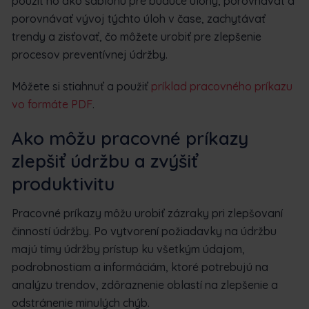
použiť ho ako šablónu pre budúce úlohy, porovnávať a
porovnávať vývoj týchto úloh v čase, zachytávať
trendy a zisťovať, čo môžete urobiť pre zlepšenie
procesov preventívnej údržby.
Môžete si stiahnuť a použiť
príklad pracovného príkazu
vo formáte PDF
.
Ako môžu pracovné príkazy
zlepšiť údržbu a zvýšiť
produktivitu
Pracovné príkazy môžu urobiť zázraky pri zlepšovaní
činností údržby. Po vytvorení požiadavky na údržbu
majú tímy údržby prístup ku všetkým údajom,
podrobnostiam a informáciám, ktoré potrebujú na
analýzu trendov, zdôraznenie oblastí na zlepšenie a
odstránenie minulých chýb.