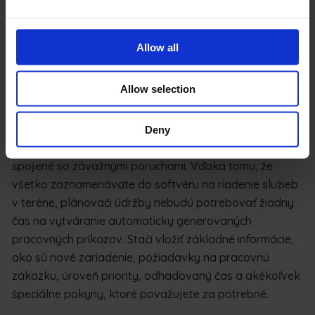
Technici údržby nielenže môžu zabezpečiť, aby bola
požiadavka na prácu riadne spracovaná, ale môžu
Allow all
prácu dokončiť rýchlejšie, pretože nemusia odovzdávať
papierové formuláre.
Allow selection
Znížte náklady a plánujte dopredu
Čím viac optimalizujete svoje procesy preventívnej
Deny
údržby, tým viac môžete znížiť zbytočné náklady
spojené so závažnými poruchami. Vďaka tomu, že
všetko zaznamenávate do softvéru na riadenie služieb
v teréne, plánovači údržby nebudú potrebovať žiadny
čas na vytváranie automaticky generovaných
pracovných príkazov. Stačí vložiť základné informácie,
ako sú nové zariadenie, požiadavky na pracovnú
zákazku, úroveň priority, odhadovaný čas a akékoľvek
špeciálne pokyny, ktoré považujete za potrebné.