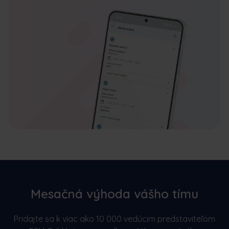
Mesačná výhoda vášho tímu
Pridajte sa k viac ako 10 000 vedúcim predstaviteľom