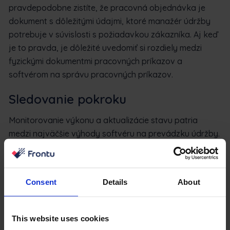
pravdepodobne zistíte, že pracovná objednávka je
dokument s dôležitými údajmi, ktoré manažér údržby
potrebuje v súvislosti s požiadavkou zákazníka. Aj keď
je to pravda, je dôležité uvedomiť si rozdiely medzi
fyzickými dokumentmi pracovných príkazov a
softvérom na správu pracovných príkazov.
Sledovanie pokroku
Monitorovanie výkonu a aktualizácie stavu patria
medzi najväčšie výhody softvéru na prevádzku údržby.
Pri zapisovaní vecí na papier je neefektívne neustále sa
vracať, pridávať nové informácie, pridávať nové listy
papiera a listovať v nich, aby ste sa pokúsili pochopiť
Consent
Details
About
aktuálny stav úlohy.
So softvérom na správu pracovných objednávok máte
This website uses cookies
k dispozícii všetky nástroje potrebné na riadenie