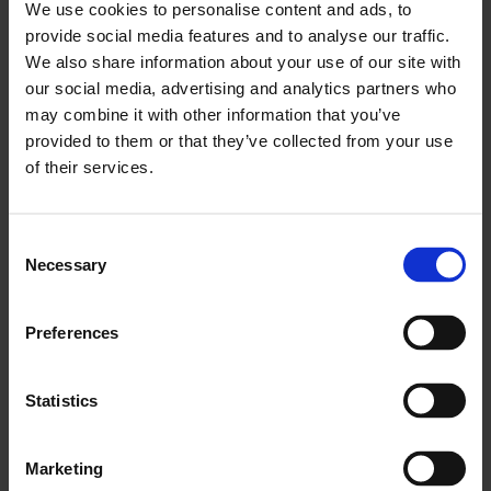
We use cookies to personalise content and ads, to
procesu údržby v reálnom čase. Vďaka cloudovému
provide social media features and to analyse our traffic.
systému sú všetky požiadavky na dodržiavanie
We also share information about your use of our site with
predpisov, bezpečnostné poznámky a všeobecné
our social media, advertising and analytics partners who
know-how o úlohe zahrnuté v centralizovanom, ľahko
may combine it with other information that you’ve
prístupnom systéme.
provided to them or that they’ve collected from your use
of their services.
Lepšia viditeľnosť, prístupnosť a
rýchlosť realizácie
Consent
Ak sa rozhodnete pre tlačenú formu, proces správy
Necessary
Selection
papierových objednávok znamená, že k požiadavkám
na prácu, údržbe a servisným požiadavkám bude mať
Preferences
prístup len osoba, ktorá má daný dokument. Ak sa
rozhodnete pre softvér na správu služieb v teréne,
Statistics
ktorý podporuje pracovné príkazy na údržbu, umožníte
oddeleniam údržby, aby svojim technikom poskytli
prístup prostredníctvom mobilného zariadenia.
Marketing