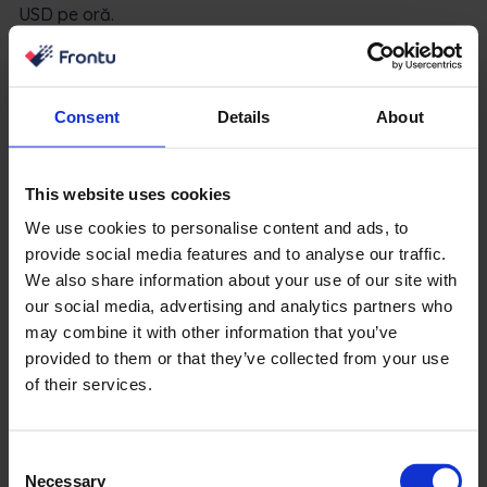
USD pe oră.
Pentru a deveni un tehnician de service pe teren, nu
trebuie să petreceți mulți ani la universitate, să scrieți
Consent
Details
About
lucrări de cercetare sau chiar o diplomă de liceu –
trebuie doar să obțineți un certificat și capacitatea de a
transforma cunoștințele în acțiune. Apoi, puteți urma
This website uses cookies
cursuri de formare sau cursuri și puteți obține în câteva
We use cookies to personalise content and ads, to
luni un certificat care să arate că sunteți autorizat să
provide social media features and to analyse our traffic.
lucrați în domeniul dorit.
We also share information about your use of our site with
our social media, advertising and analytics partners who
Nu uitați că postul de tehnician de service pe teren se
may combine it with other information that you’ve
bazează pe capacitatea de a rezolva probleme tehnice
provided to them or that they’ve collected from your use
și
of their services.
Managementul digitalizat al
operațiunilor comerciale
Consent
Necessary
Selection