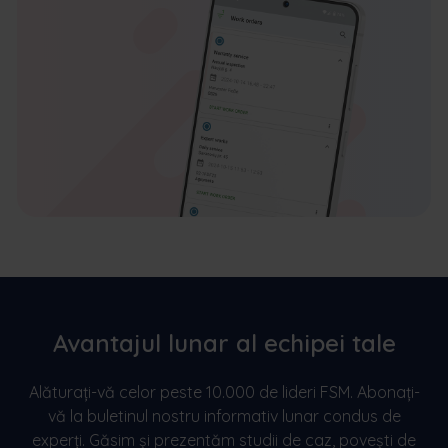
Avantajul lunar al echipei tale
Alăturați-vă celor peste 10.000 de lideri FSM. Abonați-
vă la buletinul nostru informativ lunar condus de
experți. Găsim și prezentăm studii de caz, povești de