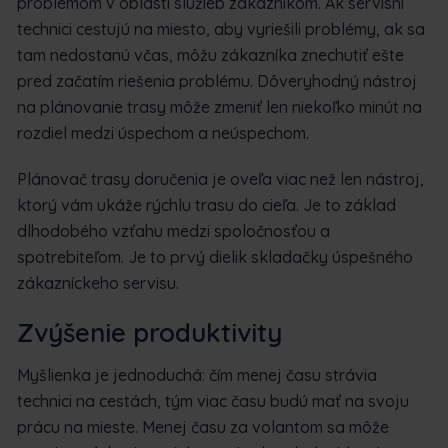
problémom v oblasti služieb zákazníkom. Ak servisní
technici cestujú na miesto, aby vyriešili problémy, ak sa
tam nedostanú včas, môžu zákazníka znechutiť ešte
pred začatím riešenia problému. Dôveryhodný nástroj
na plánovanie trasy môže zmeniť len niekoľko minút na
rozdiel medzi úspechom a neúspechom.
Plánovač trasy doručenia je oveľa viac než len nástroj,
ktorý vám ukáže rýchlu trasu do cieľa. Je to základ
dlhodobého vzťahu medzi spoločnosťou a
spotrebiteľom. Je to prvý dielik skladačky úspešného
zákazníckeho servisu.
Zvýšenie produktivity
Myšlienka je jednoduchá: čím menej času strávia
technici na cestách, tým viac času budú mať na svoju
prácu na mieste. Menej času za volantom sa môže