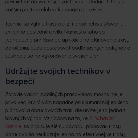
premietnuť do viacerých zastávok a dodacích trás s
väčším počtom úloh vykonaných po ceste.
Technici sa vyhnú frustrácii z manuálneho zisťovania
zmien na poslednú chvíľu. Namiesto toho sa
jednoducho prihlásia do aplikácie na plánovanie trasy
doručenia, budú postupovať podľa jasných pokynov a
sústredia sa na vykonávanie svojich úloh.
Udržujte svojich technikov v
bezpečí
Zdravie vašich mobilných pracovníkov možno nie je
prvá vec, ktorá vám napadne pri skúmaní najlepšieho
plánovača doručovacích trás, ale určite je to jedna z
hlavných výhod. Vzhľadom na to, že
21 % havárií
vozidiel
sa pripisuje zlému počasiu, plánovač trasy
doručovania neukazuje len na najefektívnejšie trasy,