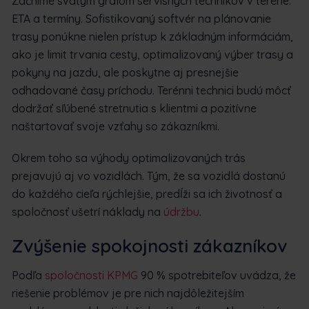
Začnime svätým grálom servisných technikov v teréne:
ETA a termíny. Sofistikovaný softvér na plánovanie
trasy ponúkne nielen prístup k základným informáciám,
ako je limit trvania cesty, optimalizovaný výber trasy a
pokyny na jazdu, ale poskytne aj presnejšie
odhadované časy príchodu. Terénni technici budú môcť
dodržať sľúbené stretnutia s klientmi a pozitívne
naštartovať svoje vzťahy so zákazníkmi.
Okrem toho sa výhody optimalizovaných trás
prejavujú aj vo vozidlách. Tým, že sa vozidlá dostanú
do každého cieľa rýchlejšie, predĺži sa ich životnosť a
spoločnosť ušetrí náklady na
údržbu
.
Zvýšenie spokojnosti zákazníkov
Podľa
spoločnosti KPMG
90 % spotrebiteľov uvádza, že
riešenie problémov je pre nich najdôležitejším