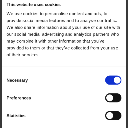
Softvér optimalizuje trasy a plánuje trasy, ale
This website uses cookies
predovšetkým zabezpečí, aby vaši technici nevchádzali
We use cookies to personalise content and ads, to
do ulice, do ktorej nemajú vchádzať, alebo aby sa
provide social media features and to analyse our traffic.
neocitli v slepej uličke, ktorá ešte pred niekoľkými
We also share information about your use of our site with
mesiacmi slúžila ako cesta.
our social media, advertising and analytics partners who
may combine it with other information that you’ve
Viete si predstaviť tú frustráciu, keď dostanete pokutu
provided to them or that they’ve collected from your use
za vjazd do protismerného pruhu len preto, že ste o
of their services.
zmene nevedeli? Jednou z kľúčových funkcií softvéru je
monitorovanie trasy a možnosť priebežne aktualizovať
Consent
údržbu ciest a zmeny.
Necessary
Selection
Analýza výkonu
Preferences
Žijeme v ére dátovej analýzy a tento prípad použitia sa
nelíši od žiadneho iného známeho obchodného prípadu
Statistics
použitia – rozhodnutia sa prijímajú na základe údajov.
Znalosť toho, koľko času je potrebné na vykonanie