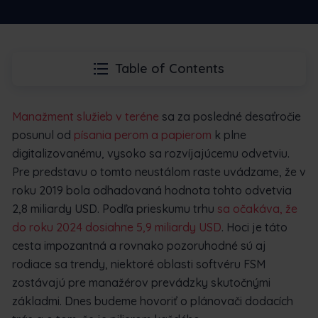
Table of Contents
Manažment služieb v teréne
sa za posledné desaťročie
posunul od
písania perom a papierom
k plne
digitalizovanému, vysoko sa rozvíjajúcemu odvetviu.
Pre predstavu o tomto neustálom raste uvádzame, že v
roku 2019 bola odhadovaná hodnota tohto odvetvia
2,8 miliardy USD. Podľa prieskumu trhu
sa očakáva, že
do roku 2024 dosiahne 5,9 miliardy USD
. Hoci je táto
cesta impozantná a rovnako pozoruhodné sú aj
rodiace sa trendy, niektoré oblasti softvéru FSM
zostávajú pre manažérov prevádzky skutočnými
základmi. Dnes budeme hovoriť o plánovači dodacích